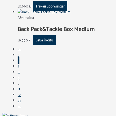
10.990
kr.
Frekari upplýsingar
Aðrar vörur
Back Pack&Tackle Box Medium
19.990
kr.
Setja í körfu
←
1
2
3
4
5
…
11
12
13
→