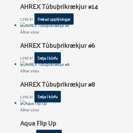
AHREX Túbuþrikrækjur #14
1.295
kr.
Frekari upplýsingar
Aðrar vörur
AHREX Túbuþrikrækjur #6
1.295
kr.
Setja í körfu
Aðrar vörur
AHREX Túbuþrikrækjur #8
1.295
kr.
Setja í körfu
Aðrar vörur
Aqua Flip Up