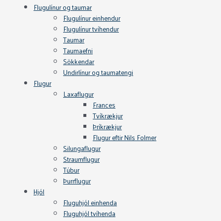
Flugulínur og taumar
Flugulínur einhendur
Flugulínur tvíhendur
Taumar
Taumaefni
Sökkendar
Undirlínur og taumatengi
Flugur
Laxaflugur
Frances
Tvíkrækjur
Þríkrækjur
Flugur eftir Nils Folmer
Silungaflugur
Straumflugur
Túbur
Þurrflugur
Hjól
Fluguhjól einhenda
Fluguhjól tvíhenda