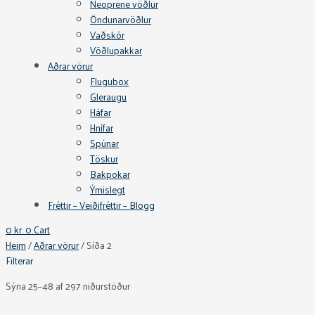
Neoprene vöðlur
Öndunarvöðlur
Vaðskór
Vöðlupakkar
Aðrar vörur
Flugubox
Gleraugu
Háfar
Hnífar
Spúnar
Töskur
Bakpokar
Ýmislegt
Fréttir – Veiðifréttir – Blogg
0
kr.
0
Cart
Heim
/
Aðrar vörur
/ Síða 2
Filterar
Sýna 25–48 af 297 niðurstöður