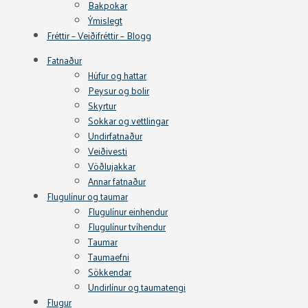
Bakpokar
Ýmislegt
Fréttir – Veiðifréttir – Blogg
Fatnaður
Húfur og hattar
Peysur og bolir
Skyrtur
Sokkar og vettlingar
Undirfatnaður
Veiðivesti
Vöðlujakkar
Annar fatnaður
Flugulínur og taumar
Flugulínur einhendur
Flugulínur tvíhendur
Taumar
Taumaefni
Sökkendar
Undirlínur og taumatengi
Flugur