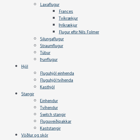
Laxaflugur
Frances
Tvíkrækjur
Þríkrækjur
Flugur eftir Nils Folmer
Silungaflugur
Straumflugur
Túbur
Þurrflugur
Hjól
Fluguhjól einhenda
Fluguhjól tvíhenda
Kasthjól
Stangir
Einhendur
Tvíhendur
Switch stangir
Fluguveiðipakkar
Kaststangir
Vöðlur og skór