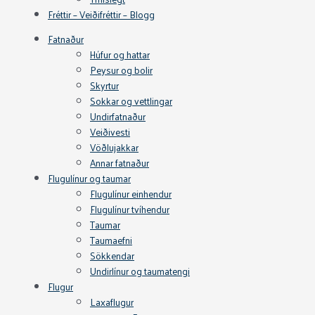
Fréttir – Veiðifréttir – Blogg
Fatnaður
Húfur og hattar
Peysur og bolir
Skyrtur
Sokkar og vettlingar
Undirfatnaður
Veiðivesti
Vöðlujakkar
Annar fatnaður
Flugulínur og taumar
Flugulínur einhendur
Flugulínur tvíhendur
Taumar
Taumaefni
Sökkendar
Undirlínur og taumatengi
Flugur
Laxaflugur