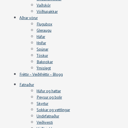
Vaðskór
Vöðlupakkar
Aðrar vörur
Flugubox
Gleraugu
Háfar
Hnífar
Spúnar
Töskur
Bakpokar
Ýmislegt
Fréttir – Veiðifréttir – Blogg
Fatnaður
Húfur og hattar
Peysur og bolir
Skyrtur
Sokkar og vettlingar
Undirfatnaður
Veiðivesti