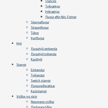
Frances
Tvíkrækjur
Þríkrækjur
Flugur eftir Nils Folmer
Silungaflugur
Straumflugur
Túbur
Þurrflugur
Hjól
Fluguhjól einhenda
Fluguhjól tvíhenda
Kasthjól
Stangir
Einhendur
Tvíhendur
Switch stangir
Fluguveiðipakkar
Kaststangir
Vöðlur og skór
Neoprene vöðlur
Öndunarvöðlur