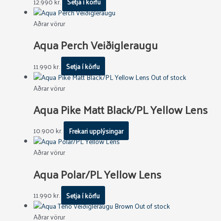
12.990
kr.
Setja í körfu
Aðrar vörur
Aqua Perch Veiðigleraugu
11.990
kr.
Setja í körfu
Out of stock
Aðrar vörur
Aqua Pike Matt Black/PL Yellow Lens
10.900
kr.
Frekari upplýsingar
Aðrar vörur
Aqua Polar/PL Yellow Lens
11.990
kr.
Setja í körfu
Out of stock
Aðrar vörur