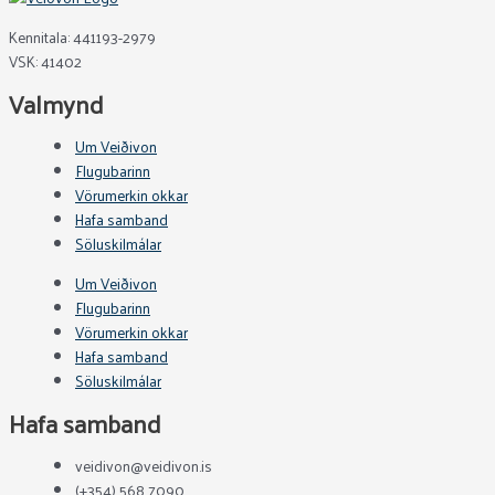
Kennitala: 441193-2979
VSK: 41402
Valmynd
Um Veiðivon
Flugubarinn
Vörumerkin okkar
Hafa samband
Söluskilmálar
Um Veiðivon
Flugubarinn
Vörumerkin okkar
Hafa samband
Söluskilmálar
Hafa samband
veidivon@veidivon.is
(+354) 568 7090