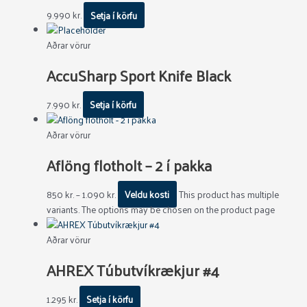
9.990
kr.
Setja í körfu
Aðrar vörur
AccuSharp Sport Knife Black
7.990
kr.
Setja í körfu
Aðrar vörur
Aflöng flotholt – 2 í pakka
850
kr.
–
1.090
kr.
Veldu kosti
This product has multiple
variants. The options may be chosen on the product page
Aðrar vörur
AHREX Túbutvíkrækjur #4
1.295
kr.
Setja í körfu