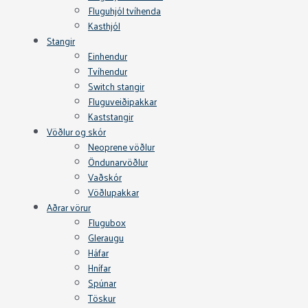
Fluguhjól tvíhenda
Kasthjól
Stangir
Einhendur
Tvíhendur
Switch stangir
Fluguveiðipakkar
Kaststangir
Vöðlur og skór
Neoprene vöðlur
Öndunarvöðlur
Vaðskór
Vöðlupakkar
Aðrar vörur
Flugubox
Gleraugu
Háfar
Hnífar
Spúnar
Töskur