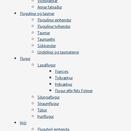
Vöðlujakkar
Annar fatnaður
Flugulínur og taumar
Flugulínur einhendur
Flugulínur tvíhendur
Taumar
Taumaefni
Sökkendar
Undirlínur og taumatengi
Flugur
Laxaflugur
Frances
Tvíkrækjur
Þríkrækjur
Flugur eftir Nils Folmer
Silungaflugur
Straumflugur
Túbur
Þurrflugur
Hjól
Fluguhjól einhenda