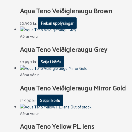
Aqua Teno Veiðigleraugu Brown
10.990
kr.
Frekari upplýsingar
Aðrar vörur
Aqua Teno Veiðigleraugu Grey
10.990
kr.
Setja í körfu
Aðrar vörur
Aqua Teno Veiðigleraugu Mirror Gold
13.990
kr.
Setja í körfu
Out of stock
Aðrar vörur
Aqua Teno Yellow PL. lens