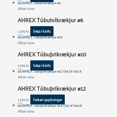
Aðrar vörur
AHREX Túbutvíkrækjur #6
1.295
kr.
Setja í körfu
Aðrar vörur
AHREX Túbuþrikrækjur #10
1.295
kr.
Setja í körfu
Out of stock
Aðrar vörur
AHREX Túbuþrikrækjur #12
1.295
kr.
Frekari upplýsingar
Out of stock
Aðrar vörur