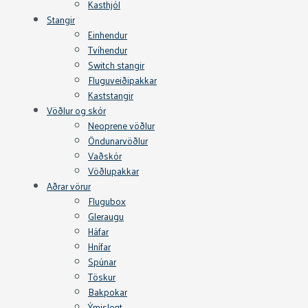
Kasthjól
Stangir
Einhendur
Tvíhendur
Switch stangir
Fluguveiðipakkar
Kaststangir
Vöðlur og skór
Neoprene vöðlur
Öndunarvöðlur
Vaðskór
Vöðlupakkar
Aðrar vörur
Flugubox
Gleraugu
Háfar
Hnífar
Spúnar
Töskur
Bakpokar
Ýmislegt