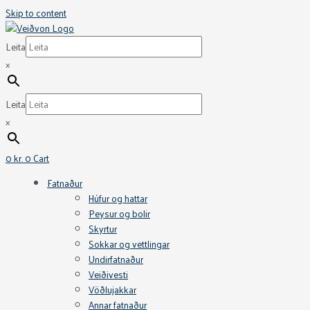
Skip to content
Leita
×
Leita
×
0
kr.
0
Cart
Fatnaður
Húfur og hattar
Peysur og bolir
Skyrtur
Sokkar og vettlingar
Undirfatnaður
Veiðivesti
Vöðlujakkar
Annar fatnaður