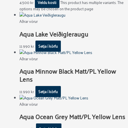
4.500
kr.
Veldu kosti
This product has multiple variants. The
options may be chosen on the product page
Aðrar vörur
Aqua Lake Veiðigleraugu
11.990
kr.
Setja í körfu
Aðrar vörur
Aqua Minnow Black Matt/PL Yellow
Lens
11.990
kr.
Setja í körfu
Aðrar vörur
Aqua Ocean Grey Matt/PL Yellow Lens