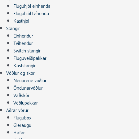
Fluguhjól einhenda
Fluguhjól tvíhenda
Kasthjól
Stangir
Einhendur
Tvíhendur
Switch stangir
Fluguveiðipakkar
Kaststangir
Vöðlur og skór
Neoprene vöðlur
Öndunarvöðlur
Vaðskór
Vöðlupakkar
Aðrar vörur
Flugubox
Gleraugu
Háfar