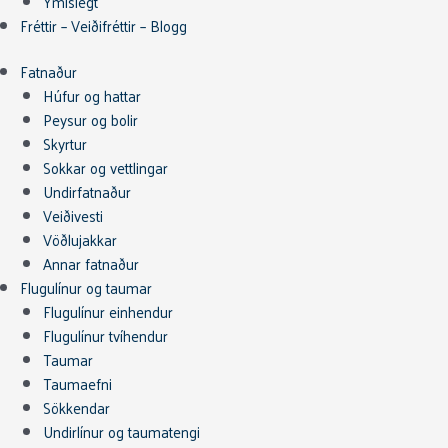
Ýmislegt
Fréttir – Veiðifréttir – Blogg
Fatnaður
Húfur og hattar
Peysur og bolir
Skyrtur
Sokkar og vettlingar
Undirfatnaður
Veiðivesti
Vöðlujakkar
Annar fatnaður
Flugulínur og taumar
Flugulínur einhendur
Flugulínur tvíhendur
Taumar
Taumaefni
Sökkendar
Undirlínur og taumatengi