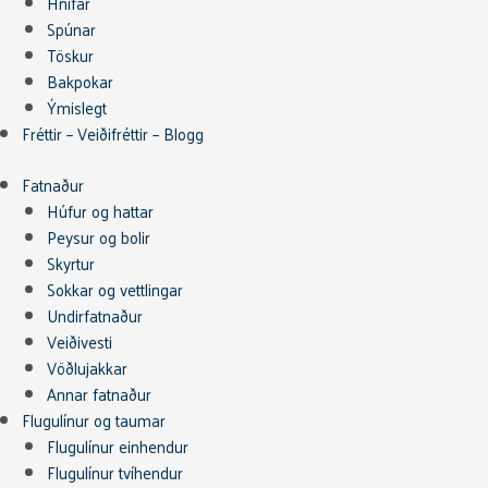
Hnífar
Spúnar
Töskur
Bakpokar
Ýmislegt
Fréttir – Veiðifréttir – Blogg
Fatnaður
Húfur og hattar
Peysur og bolir
Skyrtur
Sokkar og vettlingar
Undirfatnaður
Veiðivesti
Vöðlujakkar
Annar fatnaður
Flugulínur og taumar
Flugulínur einhendur
Flugulínur tvíhendur