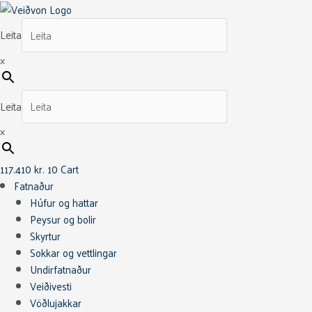
Skip
to
Leita
content
×
Leita
×
117.410
kr.
10
Cart
Fatnaður
Húfur og hattar
Peysur og bolir
Skyrtur
Sokkar og vettlingar
Undirfatnaður
Veiðivesti
Vöðlujakkar