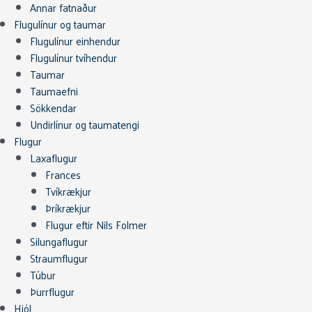
Annar fatnaður
Flugulínur og taumar
Flugulínur einhendur
Flugulínur tvíhendur
Taumar
Taumaefni
Sökkendar
Undirlínur og taumatengi
Flugur
Laxaflugur
Frances
Tvíkrækjur
Þríkrækjur
Flugur eftir Nils Folmer
Silungaflugur
Straumflugur
Túbur
Þurrflugur
Hjól