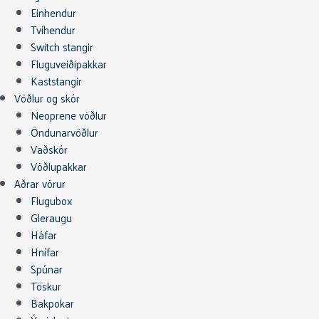
Einhendur
Tvíhendur
Switch stangir
Fluguveiðipakkar
Kaststangir
Vöðlur og skór
Neoprene vöðlur
Öndunarvöðlur
Vaðskór
Vöðlupakkar
Aðrar vörur
Flugubox
Gleraugu
Háfar
Hnífar
Spúnar
Töskur
Bakpokar