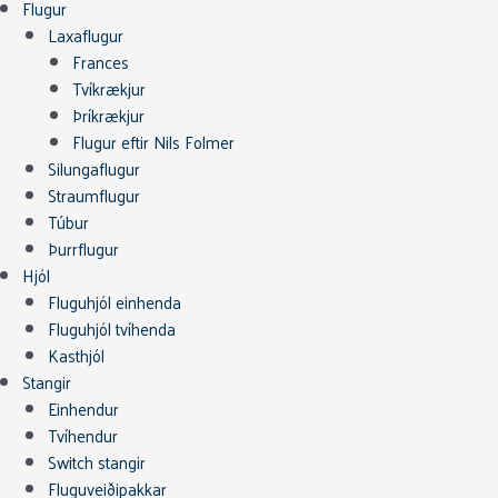
Flugur
Laxaflugur
Frances
Tvíkrækjur
Þríkrækjur
Flugur eftir Nils Folmer
Silungaflugur
Straumflugur
Túbur
Þurrflugur
Hjól
Fluguhjól einhenda
Fluguhjól tvíhenda
Kasthjól
Stangir
Einhendur
Tvíhendur
Switch stangir
Fluguveiðipakkar