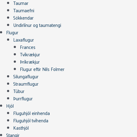
Taumar
Taumaefni
Sökkendar
Undirlínur og taumatengi
Flugur
Laxaflugur
Frances
Tvíkrækjur
Þríkrækjur
Flugur eftir Nils Folmer
Silungaflugur
Straumflugur
Túbur
Þurrflugur
Hjól
Fluguhjól einhenda
Fluguhjól tvíhenda
Kasthjól
Stangir