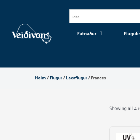
Skip
to
content
Fatnaður
Flugulí
Heim
/
Flugur
/
Laxaflugur
/ Frances
Showing all 4 r