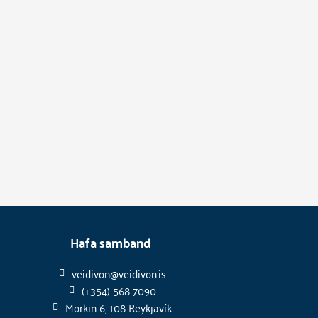
Hafa samband
veidivon@veidivon.is
(+354) 568 7090
Mörkin 6, 108 Reykjavík