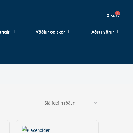
0
Cart
0
kr.
angir
Vöðlur og skór
Aðrar vörur