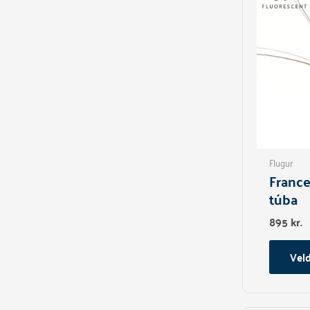
Flugur
Franc
túba
895
kr.
Veld