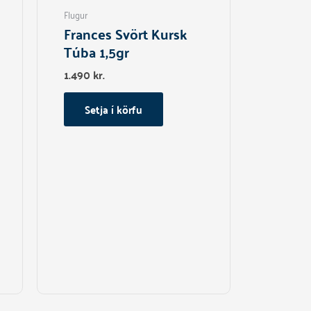
Flugur
Frances Svört Kursk
Túba 1,5gr
1.490
kr.
Setja í körfu