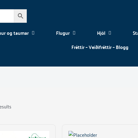
nur og taumar
Flugur
Hjól
St
Fréttir – Veiðifréttir – Blogg
esults
This
product