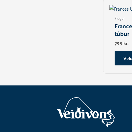
Flugur
Franc
túbur
795
kr.
Veld