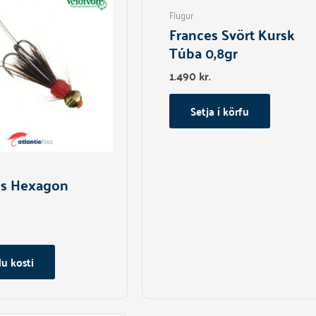
has
Flugur
multiple
Frances Svört Kursk
variants.
Túba 0,8gr
The
1.490
kr.
options
may
Setja í körfu
be
chosen
on
the
product
es Hexagon
page
u kosti