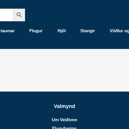
 taumar
Flugur
Hjól
Stangir
Vöðlur o
Valmynd
Um Veiðivon
Flugubarinn