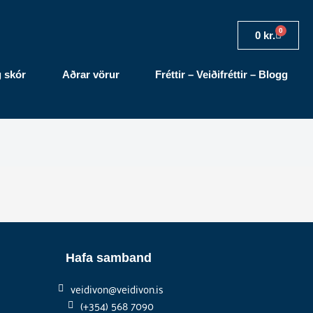
0
Cart
0
kr.
g skór
Aðrar vörur
Fréttir – Veiðifréttir – Blogg
Hafa samband
veidivon@veidivon.is
(+354) 568 7090