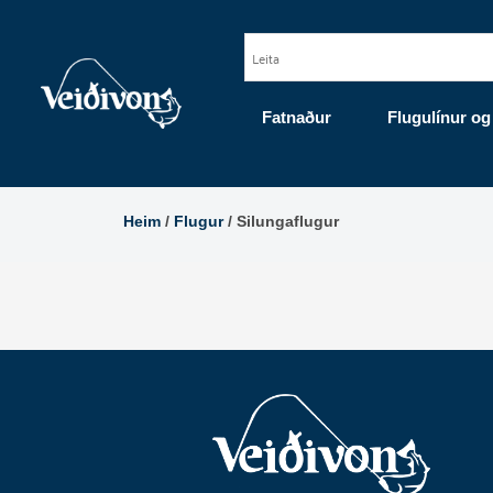
Skip
to
content
Fatnaður
Flugulínur og
Heim
/
Flugur
/ Silungaflugur