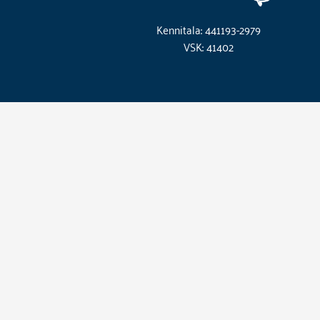
Kennitala: 441193-2979
VSK: 41402