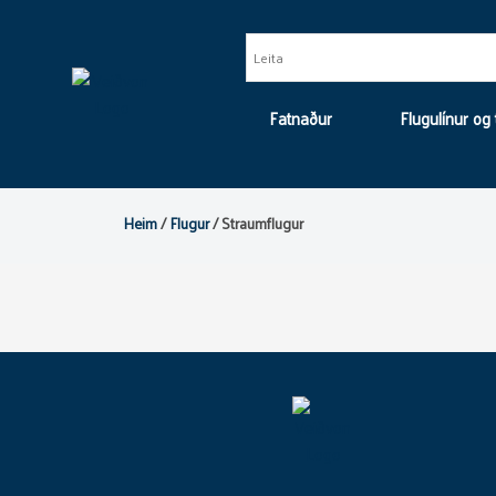
Skip
to
content
Fatnaður
Flugulínur og
Heim
/
Flugur
/ Straumflugur