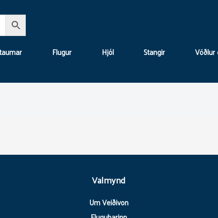
 taumar
Flugur
Hjól
Stangir
Vöðlur 
Valmynd
Um Veiðivon
Flugubarinn