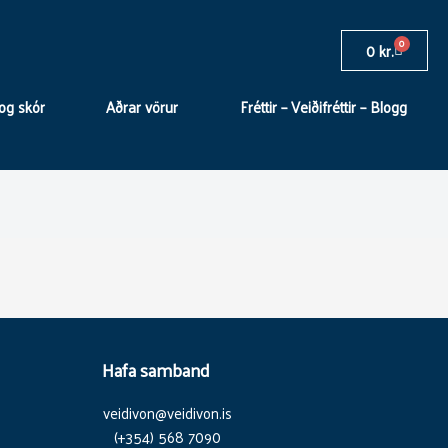
0
Cart
0
kr.
og skór
Aðrar vörur
Fréttir – Veiðifréttir – Blogg
Hafa samband
veidivon@veidivon.is
(+354) 568 7090