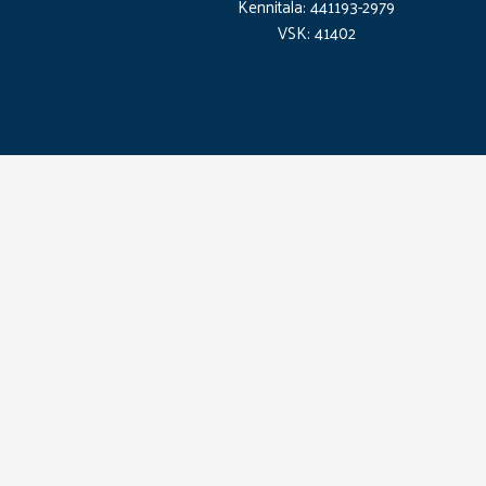
Kennitala: 441193-2979
VSK: 41402