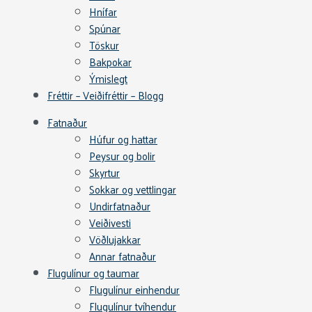
Hnífar
Spúnar
Töskur
Bakpokar
Ýmislegt
Fréttir – Veiðifréttir – Blogg
Fatnaður
Húfur og hattar
Peysur og bolir
Skyrtur
Sokkar og vettlingar
Undirfatnaður
Veiðivesti
Vöðlujakkar
Annar fatnaður
Flugulínur og taumar
Flugulínur einhendur
Flugulínur tvíhendur