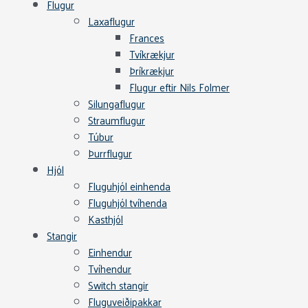
Flugur
Laxaflugur
Frances
Tvíkrækjur
Þríkrækjur
Flugur eftir Nils Folmer
Silungaflugur
Straumflugur
Túbur
Þurrflugur
Hjól
Fluguhjól einhenda
Fluguhjól tvíhenda
Kasthjól
Stangir
Einhendur
Tvíhendur
Switch stangir
Fluguveiðipakkar