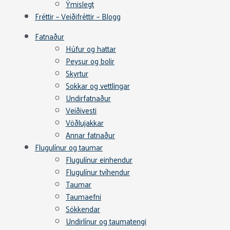
Ýmislegt
Fréttir – Veiðifréttir – Blogg
Fatnaður
Húfur og hattar
Peysur og bolir
Skyrtur
Sokkar og vettlingar
Undirfatnaður
Veiðivesti
Vöðlujakkar
Annar fatnaður
Flugulínur og taumar
Flugulínur einhendur
Flugulínur tvíhendur
Taumar
Taumaefni
Sökkendar
Undirlínur og taumatengi