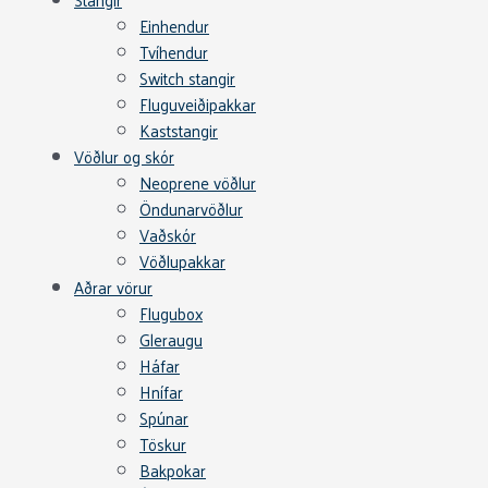
Einhendur
Tvíhendur
Switch stangir
Fluguveiðipakkar
Kaststangir
Vöðlur og skór
Neoprene vöðlur
Öndunarvöðlur
Vaðskór
Vöðlupakkar
Aðrar vörur
Flugubox
Gleraugu
Háfar
Hnífar
Spúnar
Töskur
Bakpokar