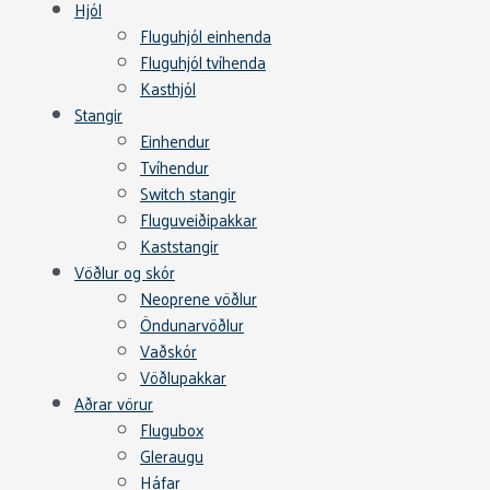
Hjól
Fluguhjól einhenda
Fluguhjól tvíhenda
Kasthjól
Stangir
Einhendur
Tvíhendur
Switch stangir
Fluguveiðipakkar
Kaststangir
Vöðlur og skór
Neoprene vöðlur
Öndunarvöðlur
Vaðskór
Vöðlupakkar
Aðrar vörur
Flugubox
Gleraugu
Háfar