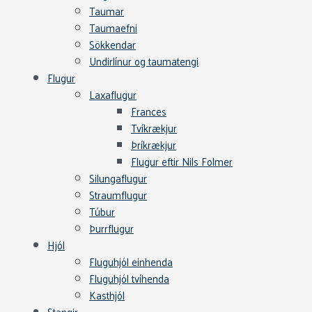
Taumar
Taumaefni
Sökkendar
Undirlínur og taumatengi
Flugur
Laxaflugur
Frances
Tvíkrækjur
Þríkrækjur
Flugur eftir Nils Folmer
Silungaflugur
Straumflugur
Túbur
Þurrflugur
Hjól
Fluguhjól einhenda
Fluguhjól tvíhenda
Kasthjól
Stangir