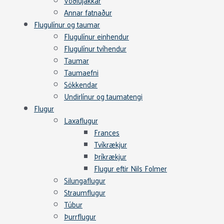
Vöðlujakkar
Annar fatnaður
Flugulínur og taumar
Flugulínur einhendur
Flugulínur tvíhendur
Taumar
Taumaefni
Sökkendar
Undirlínur og taumatengi
Flugur
Laxaflugur
Frances
Tvíkrækjur
Þríkrækjur
Flugur eftir Nils Folmer
Silungaflugur
Straumflugur
Túbur
Þurrflugur