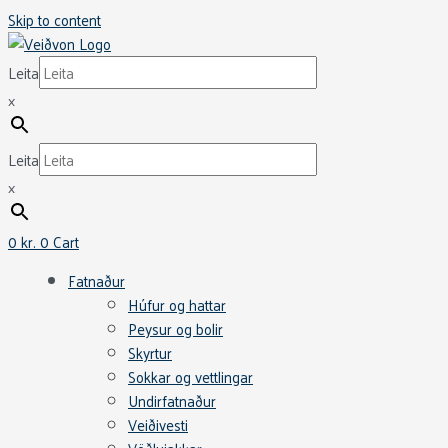
Skip to content
Leita
×
Leita
×
0
kr.
0
Cart
Fatnaður
Húfur og hattar
Peysur og bolir
Skyrtur
Sokkar og vettlingar
Undirfatnaður
Veiðivesti