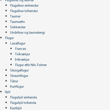
Flugulínur einhendur
Flugulínur tvíhendur
Taumar
Taumaefni
Sökkendar
Undirlínur og taumatengi
Flugur
Laxaflugur
Frances
Tvíkrækjur
Þríkrækjur
Flugur eftir Nils Folmer
Silungaflugur
Straumflugur
Túbur
Þurrflugur
Hjól
Fluguhjól einhenda
Fluguhjól tvíhenda
Kasthjól