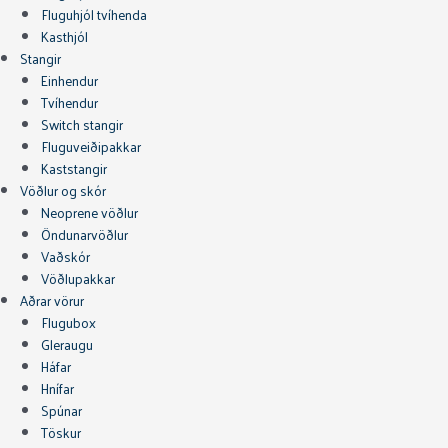
Fluguhjól tvíhenda
Kasthjól
Stangir
Einhendur
Tvíhendur
Switch stangir
Fluguveiðipakkar
Kaststangir
Vöðlur og skór
Neoprene vöðlur
Öndunarvöðlur
Vaðskór
Vöðlupakkar
Aðrar vörur
Flugubox
Gleraugu
Háfar
Hnífar
Spúnar
Töskur