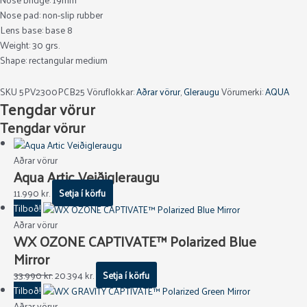
Nose pad: non-slip rubber
Lens base: base 8
Weight: 30 grs.
Shape: rectangular medium
SKU
5PV2300PCB25
Vöruflokkar:
Aðrar vörur
,
Gleraugu
Vörumerki:
AQUA
Tengdar vörur
Tengdar vörur
Aðrar vörur
Aqua Artic Veiðigleraugu
11.990
kr.
Setja í körfu
Tilboð!
Aðrar vörur
WX OZONE CAPTIVATE™ Polarized Blue
Mirror
33.990
kr.
20.394
kr.
Setja í körfu
Tilboð!
Aðrar vörur