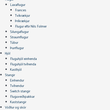
Laxaflugur
Frances
Tvíkrækjur
Þríkrækjur
Flugur eftir Nils Folmer
Silungaflugur
Straumflugur
Túbur
Þurrflugur
Hjól
Fluguhjól einhenda
Fluguhjól tvíhenda
Kasthjól
Stangir
Einhendur
Tvíhendur
Switch stangir
Fluguveiðipakkar
Kaststangir
Vöðlur og skór