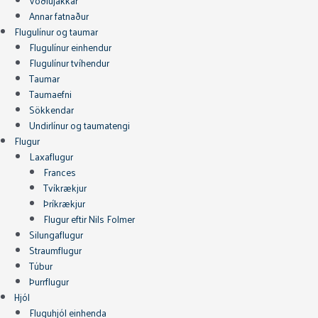
Vöðlujakkar
Annar fatnaður
Flugulínur og taumar
Flugulínur einhendur
Flugulínur tvíhendur
Taumar
Taumaefni
Sökkendar
Undirlínur og taumatengi
Flugur
Laxaflugur
Frances
Tvíkrækjur
Þríkrækjur
Flugur eftir Nils Folmer
Silungaflugur
Straumflugur
Túbur
Þurrflugur
Hjól
Fluguhjól einhenda