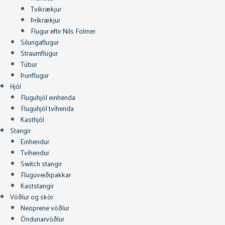
Tvíkrækjur
Þríkrækjur
Flugur eftir Nils Folmer
Silungaflugur
Straumflugur
Túbur
Þurrflugur
Hjól
Fluguhjól einhenda
Fluguhjól tvíhenda
Kasthjól
Stangir
Einhendur
Tvíhendur
Switch stangir
Fluguveiðipakkar
Kaststangir
Vöðlur og skór
Neoprene vöðlur
Öndunarvöðlur