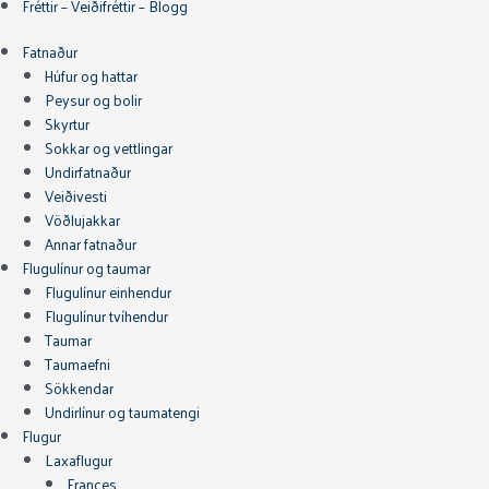
Fréttir – Veiðifréttir – Blogg
Fatnaður
Húfur og hattar
Peysur og bolir
Skyrtur
Sokkar og vettlingar
Undirfatnaður
Veiðivesti
Vöðlujakkar
Annar fatnaður
Flugulínur og taumar
Flugulínur einhendur
Flugulínur tvíhendur
Taumar
Taumaefni
Sökkendar
Undirlínur og taumatengi
Flugur
Laxaflugur
Frances