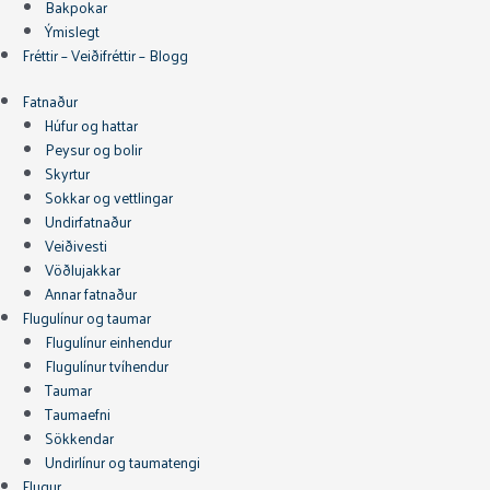
Bakpokar
Ýmislegt
Fréttir – Veiðifréttir – Blogg
Fatnaður
Húfur og hattar
Peysur og bolir
Skyrtur
Sokkar og vettlingar
Undirfatnaður
Veiðivesti
Vöðlujakkar
Annar fatnaður
Flugulínur og taumar
Flugulínur einhendur
Flugulínur tvíhendur
Taumar
Taumaefni
Sökkendar
Undirlínur og taumatengi
Flugur