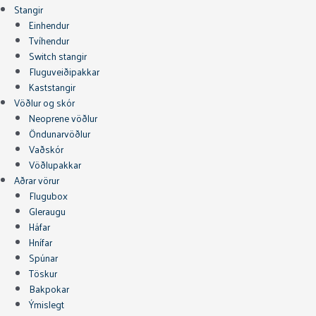
Stangir
Einhendur
Tvíhendur
Switch stangir
Fluguveiðipakkar
Kaststangir
Vöðlur og skór
Neoprene vöðlur
Öndunarvöðlur
Vaðskór
Vöðlupakkar
Aðrar vörur
Flugubox
Gleraugu
Háfar
Hnífar
Spúnar
Töskur
Bakpokar
Ýmislegt