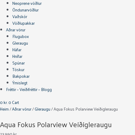
Neoprene vöðlur
Öndunarvöðlur
Vaðskór
Vöðlupakkar
Aðrar vörur
Flugubox
Gleraugu
Háfar
Hnífar
Spúnar
Töskur
Bakpokar
Ýmislegt
Fréttir – Veiðifréttir – Blogg
0
kr.
0
Cart
Heim
/
Aðrar vörur
/
Gleraugu
/ Aqua Fokus Polarview Veiðigleraugu
Aqua Fokus Polarview Veiðigleraugu
23.990
kr.