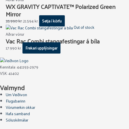
WX GRAVITY CAPTIVATE™ Polarized Green
Mirror
35.990
kr.
21.594
kr.
Setja í körfu
Out of stock
Aðrar vörur
Vac Rac Combi stangafestingar á bíla
17.990
kr.
Frekari upplýsingar
Kennitala: 441193-2979
VSK: 41402
Valmynd
Um Veiðivon
Flugubarinn
Vörumerkin okkar
Hafa samband
Söluskilmálar