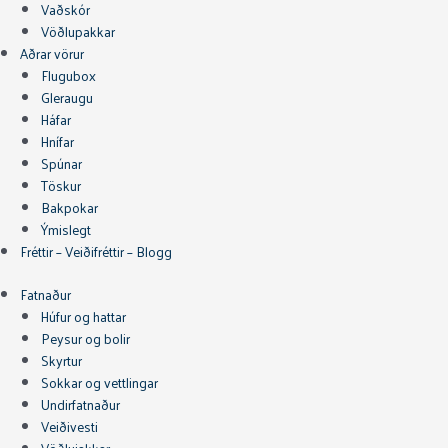
Vaðskór
Vöðlupakkar
Aðrar vörur
Flugubox
Gleraugu
Háfar
Hnífar
Spúnar
Töskur
Bakpokar
Ýmislegt
Fréttir – Veiðifréttir – Blogg
Fatnaður
Húfur og hattar
Peysur og bolir
Skyrtur
Sokkar og vettlingar
Undirfatnaður
Veiðivesti