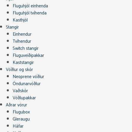
Fluguhjól einhenda
Fluguhjól tvíhenda
Kasthjól
Stangir
Einhendur
Tvíhendur
Switch stangir
Fluguveiðipakkar
Kaststangir
Vöðlur og skór
Neoprene vöðlur
Öndunarvöðlur
Vaðskór
Vöðlupakkar
Aðrar vörur
Flugubox
Gleraugu
Háfar