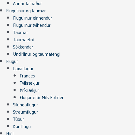
Annar fatnaður
Flugulínur og taumar
Flugulínur einhendur
Flugulínur tvíhendur
Taumar
Taumaefni
Sökkendar
Undirlínur og taumatengi
Flugur
Laxaflugur
Frances
Tvíkrækjur
Þríkrækjur
Flugur eftir Nils Folmer
Silungaflugur
Straumflugur
Túbur
Þurrflugur
Hjól