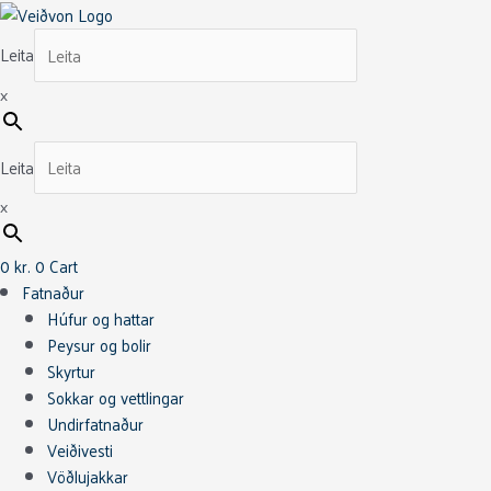
Skip
Loop
Original
Current
to
Dry
price
price
Leita
content
Tactical
was:
is:
Backpack
32.990 kr..
19.794 kr..
×
15L
Bakpoki
Leita
quantity
×
0
kr.
0
Cart
Fatnaður
Húfur og hattar
Peysur og bolir
Skyrtur
Sokkar og vettlingar
Undirfatnaður
Veiðivesti
Vöðlujakkar