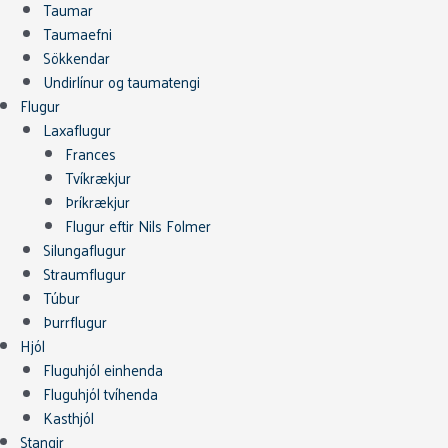
Taumar
Taumaefni
Sökkendar
Undirlínur og taumatengi
Flugur
Laxaflugur
Frances
Tvíkrækjur
Þríkrækjur
Flugur eftir Nils Folmer
Silungaflugur
Straumflugur
Túbur
Þurrflugur
Hjól
Fluguhjól einhenda
Fluguhjól tvíhenda
Kasthjól
Stangir