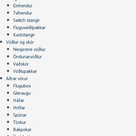
Einhendur
Tvíhendur
Switch stangir
Fluguveiðipakkar
Kaststangir
Vöðlur og skór
Neoprene vöðlur
Öndunarvöðlur
Vaðskór
Vöðlupakkar
Aðrar vörur
Flugubox
Gleraugu
Háfar
Hnífar
Spúnar
Töskur
Bakpokar