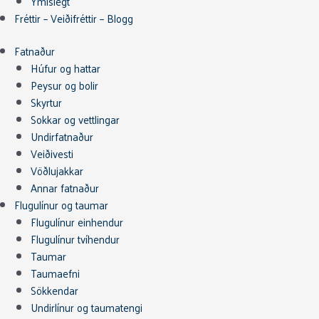
Ýmislegt
Fréttir – Veiðifréttir – Blogg
Fatnaður
Húfur og hattar
Peysur og bolir
Skyrtur
Sokkar og vettlingar
Undirfatnaður
Veiðivesti
Vöðlujakkar
Annar fatnaður
Flugulínur og taumar
Flugulínur einhendur
Flugulínur tvíhendur
Taumar
Taumaefni
Sökkendar
Undirlínur og taumatengi