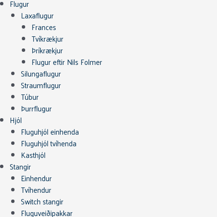
Flugur
Laxaflugur
Frances
Tvíkrækjur
Þríkrækjur
Flugur eftir Nils Folmer
Silungaflugur
Straumflugur
Túbur
Þurrflugur
Hjól
Fluguhjól einhenda
Fluguhjól tvíhenda
Kasthjól
Stangir
Einhendur
Tvíhendur
Switch stangir
Fluguveiðipakkar