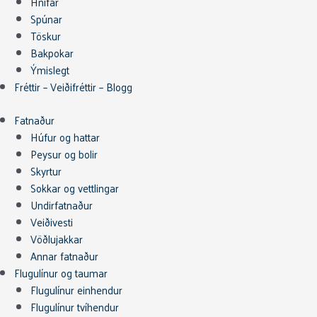
Hnífar
Spúnar
Töskur
Bakpokar
Ýmislegt
Fréttir – Veiðifréttir – Blogg
Fatnaður
Húfur og hattar
Peysur og bolir
Skyrtur
Sokkar og vettlingar
Undirfatnaður
Veiðivesti
Vöðlujakkar
Annar fatnaður
Flugulínur og taumar
Flugulínur einhendur
Flugulínur tvíhendur