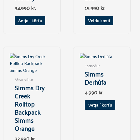
chosen
34.990
kr.
15.990
kr.
on
the
Setja í körfu
Veldu kosti
product
page
Fatnaður
Simms
Aðrar vörur
Derhúfa
Simms Dry
4.990
kr.
Creek
Rolltop
Setja í körfu
Backpack
Simms
Orange
32.990
kr.