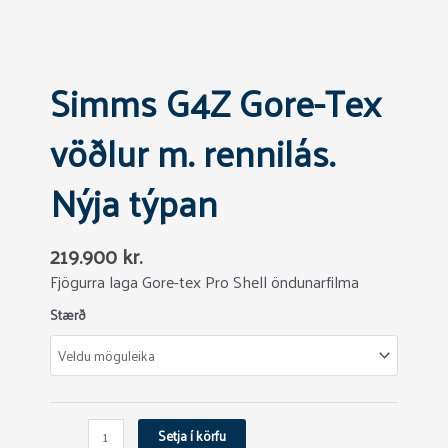
Simms G4Z Gore-Tex
vöðlur m. rennilás.
Nýja týpan
219.900
kr.
Fjögurra laga Gore-tex Pro Shell öndunarfilma
Simms
Stærð
G4Z
Gore-
Tex
vöðlur
m.
Setja í körfu
rennilás.