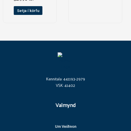
Setja í körfu
Kennitala: 441193-2979
VSK: 41402
Valmynd
Um Veiðivon