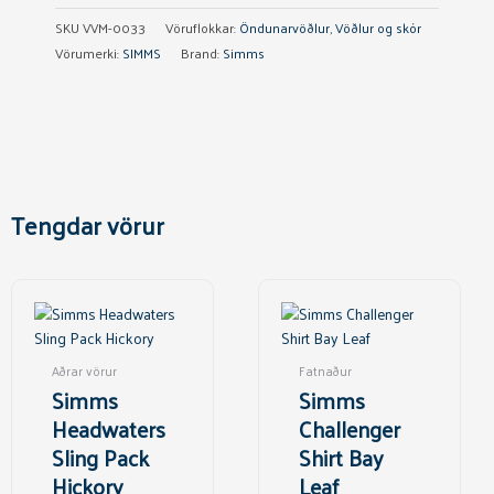
SKU
VVM-0033
Vöruflokkar:
Öndunarvöðlur
,
Vöðlur og skór
Vörumerki:
SIMMS
Brand:
Simms
Tengdar vörur
This
product
has
multiple
Aðrar vörur
Fatnaður
variants.
Simms
Simms
The
Headwaters
Challenger
options
Sling Pack
Shirt Bay
may
Hickory
Leaf
be