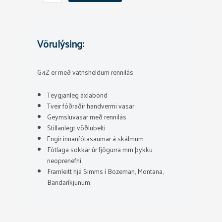
Nýja
týpan
quantity
Vörulýsing:
G4Z er með vatnsheldum rennilás
Teygjanleg axlabönd
Tveir fóðraðir handvermi vasar
Geymsluvasar með rennilás
Stillanlegt vöðlubelti
Engir innanfótasaumar á skálmum
Fótlaga sokkar úr fjögurra mm þykku
neoprenefni
Framleitt hjá Simms í Bozeman, Montana,
Bandaríkjunum.