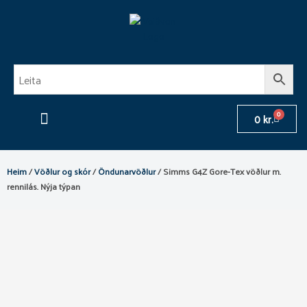
Skip
to
content
0
Cart
0
kr.
Flugulínur og taumar
Vöðlur og skór
Fréttir – Veiðifréttir – Blogg
Heim
/
Vöðlur og skór
/
Öndunarvöðlur
/ Simms G4Z Gore-Tex vöðlur m.
rennilás. Nýja týpan