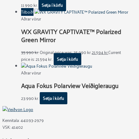
11.990
kr.
Setja í körfu
Tilboð!
Aðrar vörur
WX GRAVITY CAPTIVATE™ Polarized
Green Mirror
35.990
kr.
Original price was: 35.990 kr..
21.594
kr.
Current
price is: 21.594 kr..
Setja í körfu
Aðrar vörur
Aqua Fokus Polarview Veiðigleraugu
23.990
kr.
Setja í körfu
Kennitala: 441193-2979
VSK: 41402