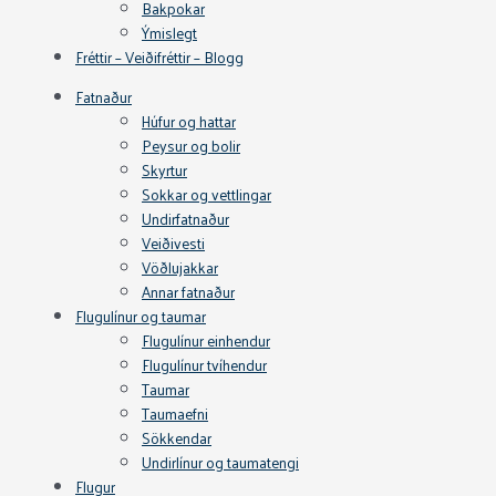
Bakpokar
Ýmislegt
Fréttir – Veiðifréttir – Blogg
Fatnaður
Húfur og hattar
Peysur og bolir
Skyrtur
Sokkar og vettlingar
Undirfatnaður
Veiðivesti
Vöðlujakkar
Annar fatnaður
Flugulínur og taumar
Flugulínur einhendur
Flugulínur tvíhendur
Taumar
Taumaefni
Sökkendar
Undirlínur og taumatengi
Flugur