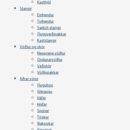
Kasthjól
Stangir
Einhendur
Tvíhendur
Switch stangir
Fluguveiðipakkar
Kaststangir
Vöðlur og skór
Neoprene vöðlur
Öndunarvöðlur
Vaðskór
Vöðlupakkar
Aðrar vörur
Flugubox
Gleraugu
Háfar
Hnífar
Spúnar
Töskur
Bakpokar
Ýmislegt