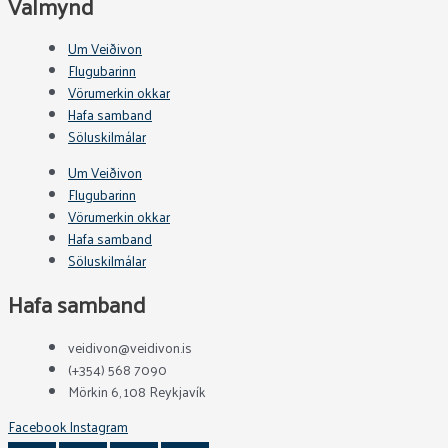
Valmynd
Um Veiðivon
Flugubarinn
Vörumerkin okkar
Hafa samband
Söluskilmálar
Um Veiðivon
Flugubarinn
Vörumerkin okkar
Hafa samband
Söluskilmálar
Hafa samband
veidivon@veidivon.is
(+354) 568 7090
Mörkin 6, 108 Reykjavík
Facebook
Instagram