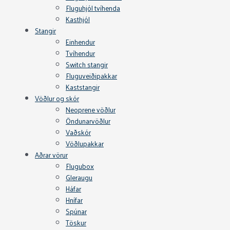
Fluguhjól tvíhenda
Kasthjól
Stangir
Einhendur
Tvíhendur
Switch stangir
Fluguveiðipakkar
Kaststangir
Vöðlur og skór
Neoprene vöðlur
Öndunarvöðlur
Vaðskór
Vöðlupakkar
Aðrar vörur
Flugubox
Gleraugu
Háfar
Hnífar
Spúnar
Töskur