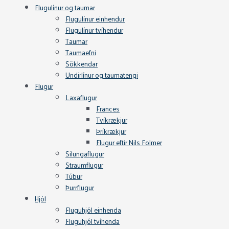
Flugulínur og taumar
Flugulínur einhendur
Flugulínur tvíhendur
Taumar
Taumaefni
Sökkendar
Undirlínur og taumatengi
Flugur
Laxaflugur
Frances
Tvíkrækjur
Þríkrækjur
Flugur eftir Nils Folmer
Silungaflugur
Straumflugur
Túbur
Þurrflugur
Hjól
Fluguhjól einhenda
Fluguhjól tvíhenda