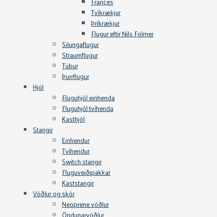
Frances
Tvíkrækjur
Þríkrækjur
Flugur eftir Nils Folmer
Silungaflugur
Straumflugur
Túbur
Þurrflugur
Hjól
Fluguhjól einhenda
Fluguhjól tvíhenda
Kasthjól
Stangir
Einhendur
Tvíhendur
Switch stangir
Fluguveiðipakkar
Kaststangir
Vöðlur og skór
Neoprene vöðlur
Öndunarvöðlur