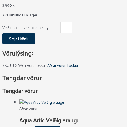
3.990
kr.
Availability:
Til á lager
Veiðitaska Jaxon 01 quantity
Setja í körfu
Vörulýsing:
SKU
UJ-XAA01
Vöruflokkar:
Aðrar vörur
,
Töskur
Tengdar vörur
Tengdar vörur
Aðrar vörur
Aqua Artic Veiðigleraugu