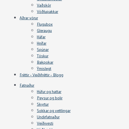
Vaðskór
Vöðlupakkar
Aðrar vörur
Flugubox
Gleraugu
Háfar
Hnífar
Spúnar
Töskur
Bakpokar
Ýmislegt
Fréttir – Veiðifréttir – Blogg
Fatnaður
Húfur og hattar
Peysur og bolir
Skyrtur
Sokkar og vettlingar
Undirfatnaður
Veiðivesti