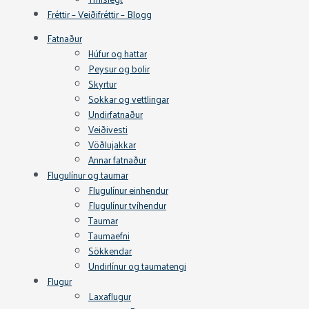
Fréttir – Veiðifréttir – Blogg
Fatnaður
Húfur og hattar
Peysur og bolir
Skyrtur
Sokkar og vettlingar
Undirfatnaður
Veiðivesti
Vöðlujakkar
Annar fatnaður
Flugulínur og taumar
Flugulínur einhendur
Flugulínur tvíhendur
Taumar
Taumaefni
Sökkendar
Undirlínur og taumatengi
Flugur
Laxaflugur