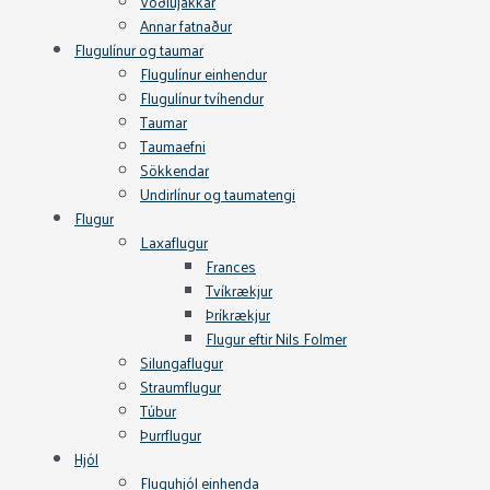
Vöðlujakkar
Annar fatnaður
Flugulínur og taumar
Flugulínur einhendur
Flugulínur tvíhendur
Taumar
Taumaefni
Sökkendar
Undirlínur og taumatengi
Flugur
Laxaflugur
Frances
Tvíkrækjur
Þríkrækjur
Flugur eftir Nils Folmer
Silungaflugur
Straumflugur
Túbur
Þurrflugur
Hjól
Fluguhjól einhenda