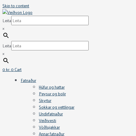
Skip to content
Leita
×
Leita
×
0
kr.
0
Cart
Fatnaður
Húfur og hattar
Peysur og bolir
Skyrtur
Sokkar og vettlingar
Undirfatnaður
Veiðivesti
Vöðlujakkar
Annar fatnaður