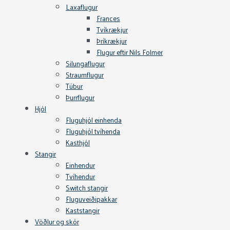
Laxaflugur
Frances
Tvíkrækjur
Þríkrækjur
Flugur eftir Nils Folmer
Silungaflugur
Straumflugur
Túbur
Þurrflugur
Hjól
Fluguhjól einhenda
Fluguhjól tvíhenda
Kasthjól
Stangir
Einhendur
Tvíhendur
Switch stangir
Fluguveiðipakkar
Kaststangir
Vöðlur og skór