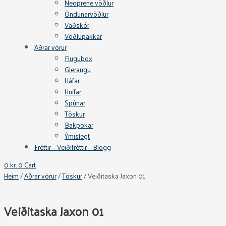
Neoprene vöðlur
Öndunarvöðlur
Vaðskór
Vöðlupakkar
Aðrar vörur
Flugubox
Gleraugu
Háfar
Hnífar
Spúnar
Töskur
Bakpokar
Ýmislegt
Fréttir – Veiðifréttir – Blogg
0
kr.
0
Cart
Heim
/
Aðrar vörur
/
Töskur
/ Veiðitaska Jaxon 01
Veiðitaska Jaxon 01