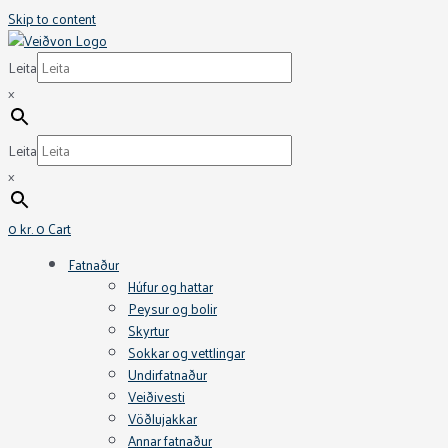
Skip to content
Leita
×
Leita
×
0
kr.
0
Cart
Fatnaður
Húfur og hattar
Peysur og bolir
Skyrtur
Sokkar og vettlingar
Undirfatnaður
Veiðivesti
Vöðlujakkar
Annar fatnaður