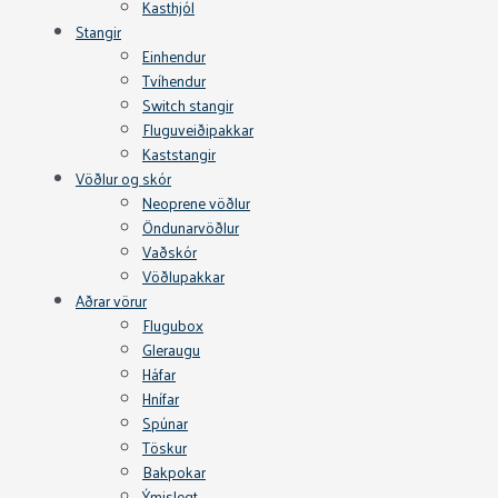
Kasthjól
Stangir
Einhendur
Tvíhendur
Switch stangir
Fluguveiðipakkar
Kaststangir
Vöðlur og skór
Neoprene vöðlur
Öndunarvöðlur
Vaðskór
Vöðlupakkar
Aðrar vörur
Flugubox
Gleraugu
Háfar
Hnífar
Spúnar
Töskur
Bakpokar
Ýmislegt