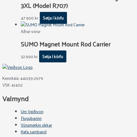
3XL (Model R707)
47.900
kr.
Setja í körfu
Aðrar vörur
SUMO Magnet Mount Rod Carrier
32.990
kr.
Setja í körfu
Kennitala: 441193-2979
VSK: 41402
Valmynd
Um Veiðivon
Flugubarinn
Vörumerkin okkar
Hafa samband