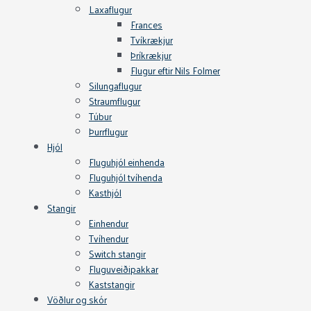
Laxaflugur
Frances
Tvíkrækjur
Þríkrækjur
Flugur eftir Nils Folmer
Silungaflugur
Straumflugur
Túbur
Þurrflugur
Hjól
Fluguhjól einhenda
Fluguhjól tvíhenda
Kasthjól
Stangir
Einhendur
Tvíhendur
Switch stangir
Fluguveiðipakkar
Kaststangir
Vöðlur og skór