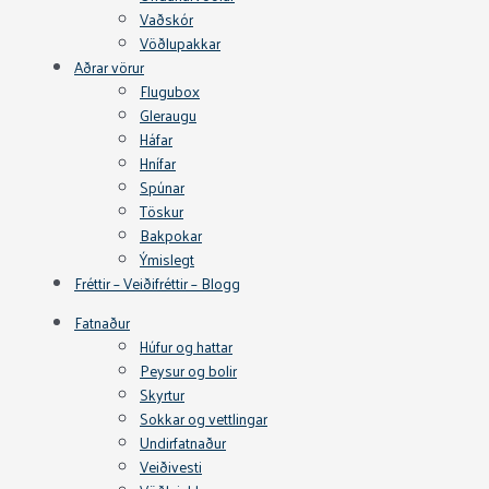
Vaðskór
Vöðlupakkar
Aðrar vörur
Flugubox
Gleraugu
Háfar
Hnífar
Spúnar
Töskur
Bakpokar
Ýmislegt
Fréttir – Veiðifréttir – Blogg
Fatnaður
Húfur og hattar
Peysur og bolir
Skyrtur
Sokkar og vettlingar
Undirfatnaður
Veiðivesti