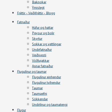
Bakpokar
Ýmislegt
Fréttir – Veiðifréttir – Blogg
Fatnaður
Húfur og hattar
Peysur og bolir
Skyrtur
Sokkar og vettlingar
Undirfatnaður
Veiðivesti
Vöðlujakkar
Annar fatnaður
Flugulínur og taumar
Flugulínur einhendur
Flugulínur tvíhendur
Taumar
Taumaefni
Sökkendar
Undirlínur og taumatengi
Flugur