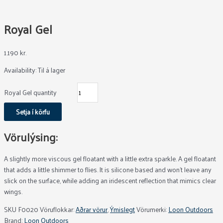
Royal Gel
1.190
kr.
Availability:
Til á lager
Royal Gel quantity
Setja í körfu
Vörulýsing:
A slightly more viscous gel floatant with a little extra sparkle. A gel floatant
that adds a little shimmer to flies. It is silicone based and won’t leave any
slick on the surface, while adding an iridescent reflection that mimics clear
wings.
SKU
F0020
Vöruflokkar:
Aðrar vörur
,
Ýmislegt
Vörumerki:
Loon Outdoors
Brand:
Loon Outdoors