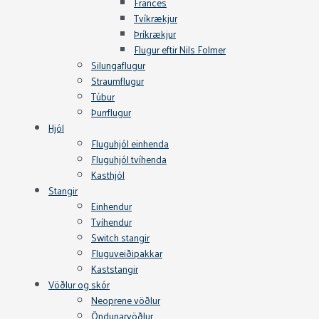
Frances
Tvíkrækjur
Þríkrækjur
Flugur eftir Nils Folmer
Silungaflugur
Straumflugur
Túbur
Þurrflugur
Hjól
Fluguhjól einhenda
Fluguhjól tvíhenda
Kasthjól
Stangir
Einhendur
Tvíhendur
Switch stangir
Fluguveiðipakkar
Kaststangir
Vöðlur og skór
Neoprene vöðlur
Öndunarvöðlur