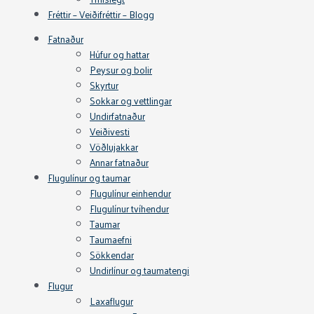
Fréttir – Veiðifréttir – Blogg
Fatnaður
Húfur og hattar
Peysur og bolir
Skyrtur
Sokkar og vettlingar
Undirfatnaður
Veiðivesti
Vöðlujakkar
Annar fatnaður
Flugulínur og taumar
Flugulínur einhendur
Flugulínur tvíhendur
Taumar
Taumaefni
Sökkendar
Undirlínur og taumatengi
Flugur
Laxaflugur