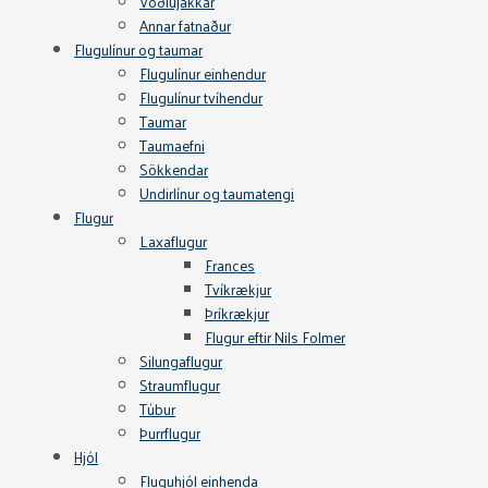
Vöðlujakkar
Annar fatnaður
Flugulínur og taumar
Flugulínur einhendur
Flugulínur tvíhendur
Taumar
Taumaefni
Sökkendar
Undirlínur og taumatengi
Flugur
Laxaflugur
Frances
Tvíkrækjur
Þríkrækjur
Flugur eftir Nils Folmer
Silungaflugur
Straumflugur
Túbur
Þurrflugur
Hjól
Fluguhjól einhenda