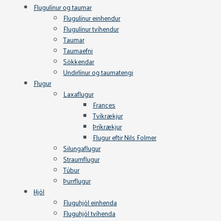
Flugulínur og taumar
Flugulínur einhendur
Flugulínur tvíhendur
Taumar
Taumaefni
Sökkendar
Undirlínur og taumatengi
Flugur
Laxaflugur
Frances
Tvíkrækjur
Þríkrækjur
Flugur eftir Nils Folmer
Silungaflugur
Straumflugur
Túbur
Þurrflugur
Hjól
Fluguhjól einhenda
Fluguhjól tvíhenda