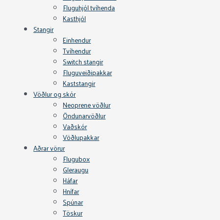
Fluguhjól tvíhenda
Kasthjól
Stangir
Einhendur
Tvíhendur
Switch stangir
Fluguveiðipakkar
Kaststangir
Vöðlur og skór
Neoprene vöðlur
Öndunarvöðlur
Vaðskór
Vöðlupakkar
Aðrar vörur
Flugubox
Gleraugu
Háfar
Hnífar
Spúnar
Töskur