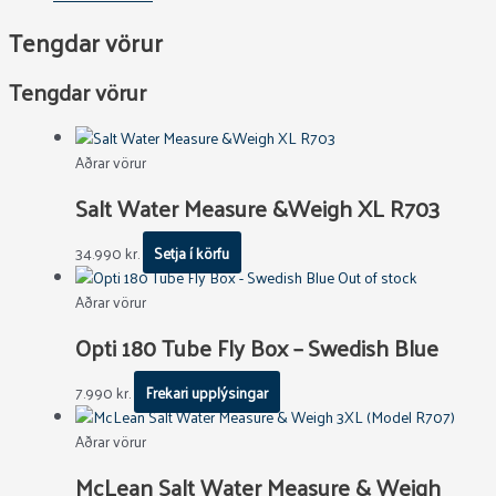
Tengdar vörur
Tengdar vörur
Aðrar vörur
Salt Water Measure &Weigh XL R703
34.990
kr.
Setja í körfu
Out of stock
Aðrar vörur
Opti 180 Tube Fly Box – Swedish Blue
7.990
kr.
Frekari upplýsingar
Aðrar vörur
McLean Salt Water Measure & Weigh