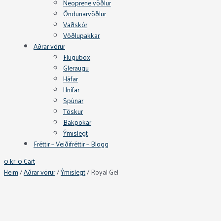
Neoprene vöðlur
Öndunarvöðlur
Vaðskór
Vöðlupakkar
Aðrar vörur
Flugubox
Gleraugu
Háfar
Hnífar
Spúnar
Töskur
Bakpokar
Ýmislegt
Fréttir – Veiðifréttir – Blogg
0
kr.
0
Cart
Heim
/
Aðrar vörur
/
Ýmislegt
/ Royal Gel