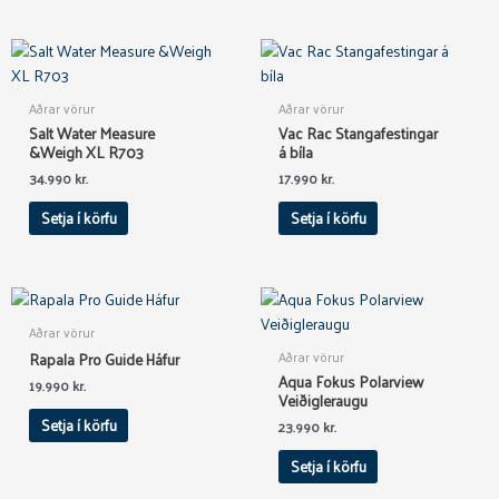
Aðrar vörur
Aðrar vörur
Salt Water Measure
Vac Rac Stangafestingar
&Weigh XL R703
á bíla
34.990
kr.
17.990
kr.
Setja í körfu
Setja í körfu
Aðrar vörur
Rapala Pro Guide Háfur
Aðrar vörur
Aqua Fokus Polarview
19.990
kr.
Veiðigleraugu
Setja í körfu
23.990
kr.
Setja í körfu