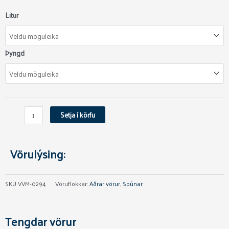
Blue
Litur
Fox
Vibrax
Original
Þyngd
quantity
Setja í körfu
Vörulýsing:
SKU
VVM-0294
Vöruflokkar:
Aðrar vörur
,
Spúnar
Tengdar vörur