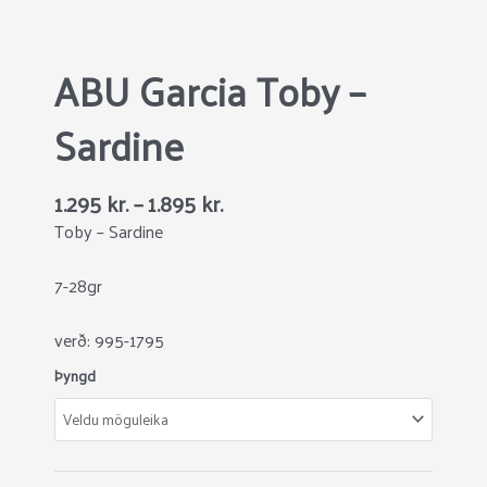
ABU Garcia Toby –
Sardine
1.295
kr.
–
1.895
kr.
Toby – Sardine
7-28gr
verð: 995-1795
ABU
Þyngd
Garcia
Toby
-
Sardine