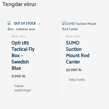
Tengdar vörur
OUT OF STOCK
Aðrar vörur
Aðrar vörur
Opti 185
SUMO
Tactical Fly
Suction
Box –
Mount Rod
Swedish
Carrier
Blue
32.990
kr.
5.990
kr.
Setja í körfu
Frekari
upplýsingar