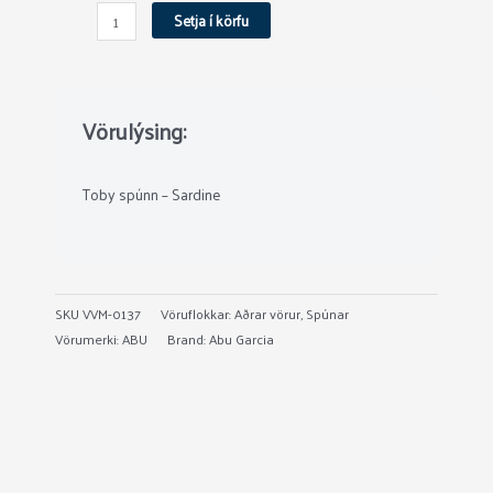
quantity
Setja í körfu
Vörulýsing:
Toby spúnn – Sardine
SKU
VVM-0137
Vöruflokkar:
Aðrar vörur
,
Spúnar
Vörumerki:
ABU
Brand:
Abu Garcia