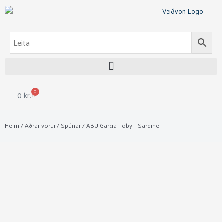
Skip
to
content
0
Cart
0
kr.
Heim
/
Aðrar vörur
/
Spúnar
/ ABU Garcia Toby – Sardine