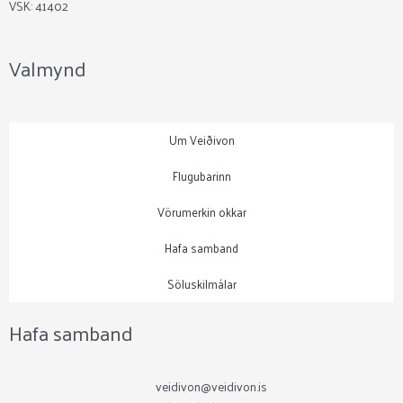
VSK: 41402
Valmynd
Um Veiðivon
Flugubarinn
Vörumerkin okkar
Hafa samband
Söluskilmálar
Hafa samband
veidivon@veidivon.is