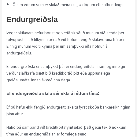
Öllum vörum sem er skilað meira en 30 dögum eftir afhendingu
Endurgreiðsla
Þegar skilavara hefur borist og verið skoðuð munum við senda þér
tölvupóst til að tilkynna þér að við höfum fengið skilavöruna frá þér.
Einnig munum við tilkynna þér um samþykki eða höfnun á
endurgreiðslu.
Ef endurgreiðsla er samþykkt þá fer endurgreiðslan fram og inneign
verður sjálfkrafa bætt bið kreditkortið þitt eða upprunalega
greiðslumáta, innan ákveðinna daga.
Ef endurgreiðsla skila sér ekki á réttum tíma:
Ef þú hefur ekki fengið endurgreitt, skaltu fyrst skoða bankareikninginn
þinn aftur.
Hafið þá samband við kreditkortafyrirtækið, það getur tekið nokkurn
tíma áður en endurgreiðslan er formlega send.