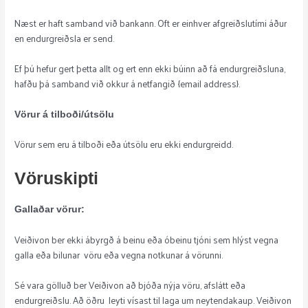
Næst er haft samband við bankann. Oft er einhver afgreiðslutími áður
en endurgreiðsla er send.
Ef þú hefur gert þetta allt og ert enn ekki búinn að fá endurgreiðsluna,
hafðu þá samband við okkur á netfangið {email address}.
Vörur á tilboði/útsölu
Vörur sem eru á tilboði eða útsölu eru ekki endurgreidd.
Vöruskipti
Gallaðar vörur:
Veiðivon ber ekki ábyrgð á beinu eða óbeinu tjóni sem hlýst vegna
galla eða bilunar vöru eða vegna notkunar á vörunni.
Sé vara gölluð ber Veiðivon að bjóða nýja vöru, afslátt eða
endurgreiðslu. Að öðru leyti vísast til laga um neytendakaup. Veiðivon