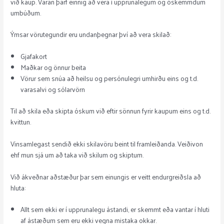
við kaup. Varan þarf einnig að vera í upprunalegum og óskemmdum
umbúðum.
Ýmsar vörutegundir eru undanþegnar því að vera skilað:
Gjafakort
Maðkar og önnur beita
Vörur sem snúa að heilsu og persónulegri umhirðu eins og t.d.
varasalvi og sólarvörn
Til að skila eða skipta óskum við eftir sönnun fyrir kaupum eins og t.d.
kvittun.
Vinsamlegast sendið ekki skilavöru beint til framleiðanda. Veiðivon
ehf mun sjá um að taka við skilum og skiptum.
Við ákveðnar aðstæður þar sem einungis er veitt endurgreiðsla að
hluta:
Allt sem ekki er í upprunalegu ástandi, er skemmt eða vantar í hluti
af ástæðum sem eru ekki vegna mistaka okkar.