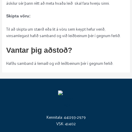
áskilur sér þann rétt að meta hvaða leið skal fara hverju sinni.
Skipta vöru:
Til að skipta um stærð eða lit á vöru sem keypt hefur verið,
vinsamlegast hafið samband og við leiðbeinum þér í gegnum ferlið.
Vantar þig aðstoð?
Hafðu samband á {email} og við leiðbeinum þér í gegnum ferlið.
Kennitala: 441193-2979
VSK: 41402