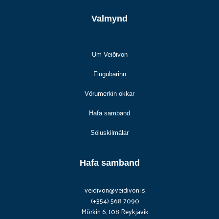
Valmynd
Um Veiðivon
Flugubarinn
Vörumerkin okkar
Hafa samband
Söluskilmálar
Hafa samband
veidivon@veidivon.is
(+354) 568 7090
Mörkin 6, 108 Reykjavík