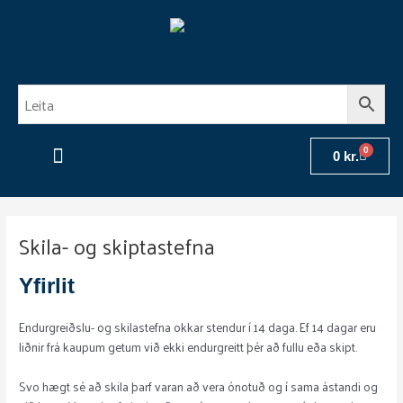
Skip
to
content
0
Cart
0
kr.
Flugulínur og taumar
Vöðlur og skór
Aðrar vörur
Fréttir – Veiðifréttir – Blogg
Skila- og skiptastefna
Yfirlit
Endurgreiðslu- og skilastefna okkar stendur í 14 daga. Ef 14 dagar eru
liðnir frá kaupum getum við ekki endurgreitt þér að fullu eða skipt.
Svo hægt sé að skila þarf varan að vera ónotuð og í sama ástandi og