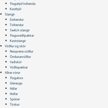
Fluguhjól tvíhenda
Kasthjól
Stangir
Einhendur
Tvíhendur
Switch stangir
Fluguveiðipakkar
Kaststangir
Vöðlur og skór
Neoprene vöðlur
Öndunarvöðlur
Vaðskór
Vöðlupakkar
Aðrar vörur
Flugubox
Gleraugu
Háfar
Hnífar
Spúnar
Töskur