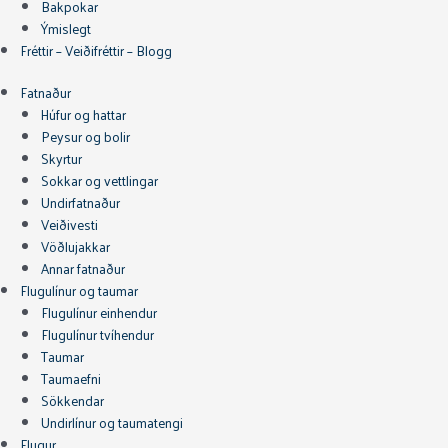
Bakpokar
Ýmislegt
Fréttir – Veiðifréttir – Blogg
Fatnaður
Húfur og hattar
Peysur og bolir
Skyrtur
Sokkar og vettlingar
Undirfatnaður
Veiðivesti
Vöðlujakkar
Annar fatnaður
Flugulínur og taumar
Flugulínur einhendur
Flugulínur tvíhendur
Taumar
Taumaefni
Sökkendar
Undirlínur og taumatengi
Flugur