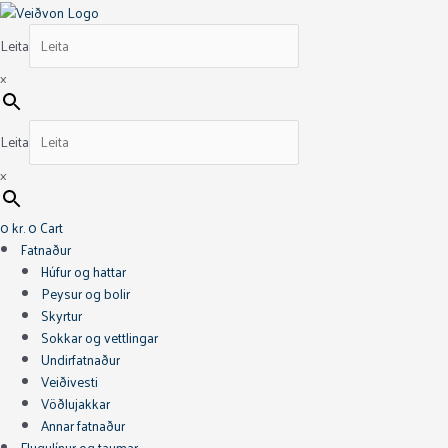
Skip
Vision
This
This
This
to
Vector
product
product
product
Leita
content
Vöðlujakki
has
has
has
Iguana
multiple
multiple
multiple
×
Green
variants.
variants.
variants.
quantity
The
The
The
options
options
options
Leita
may
may
may
×
be
be
be
chosen
chosen
chosen
0
kr.
0
Cart
on
on
on
Fatnaður
the
the
the
Húfur og hattar
product
product
product
Peysur og bolir
page
page
page
Skyrtur
Sokkar og vettlingar
Undirfatnaður
Veiðivesti
Vöðlujakkar
Annar fatnaður
Flugulínur og taumar