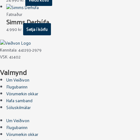
Fatnaður
Simms Derhúfa
4.990
kr.
Setja í körfu
Kennitala: 441193-2979
VSK: 41402
Valmynd
Um Veiðivon
Flugubarinn
Vörumerkin okkar
Hafa samband
Söluskilmálar
Um Veiðivon
Flugubarinn
Vörumerkin okkar