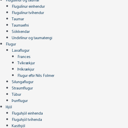
Flugulínur einhendur
Flugulínur tvíhendur
Taumar
Taumaefni
Sökkendar
Undirlínur og taumatengi
Flugur
Laxaflugur
Frances
Tvíkrækjur
Þríkrækjur
Flugur eftir Nils Folmer
Silungaflugur
Straumflugur
Túbur
Þurrflugur
Hjól
Fluguhjól einhenda
Fluguhjól tvíhenda
Kasthjól