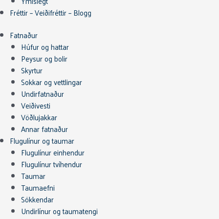
Ýmislegt
Fréttir – Veiðifréttir – Blogg
Fatnaður
Húfur og hattar
Peysur og bolir
Skyrtur
Sokkar og vettlingar
Undirfatnaður
Veiðivesti
Vöðlujakkar
Annar fatnaður
Flugulínur og taumar
Flugulínur einhendur
Flugulínur tvíhendur
Taumar
Taumaefni
Sökkendar
Undirlínur og taumatengi