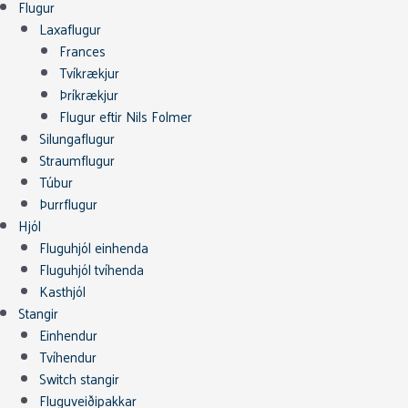
Flugur
Laxaflugur
Frances
Tvíkrækjur
Þríkrækjur
Flugur eftir Nils Folmer
Silungaflugur
Straumflugur
Túbur
Þurrflugur
Hjól
Fluguhjól einhenda
Fluguhjól tvíhenda
Kasthjól
Stangir
Einhendur
Tvíhendur
Switch stangir
Fluguveiðipakkar