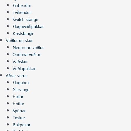
Einhendur
Tvíhendur
Switch stangir
Fluguveiðipakkar
Kaststangir
Vöðlur og skór
Neoprene vöðlur
Öndunarvöðlur
Vaðskór
Vöðlupakkar
Aðrar vörur
Flugubox
Gleraugu
Háfar
Hnífar
Spúnar
Töskur
Bakpokar