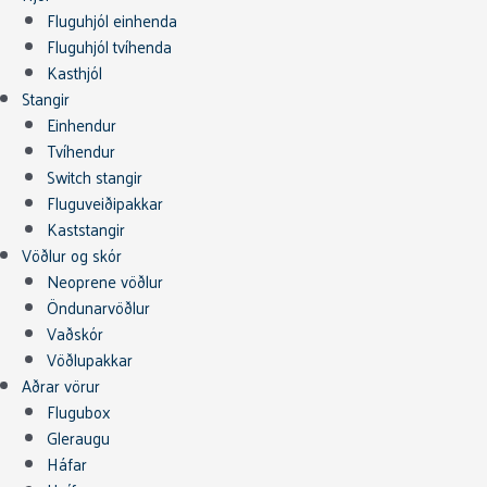
Fluguhjól einhenda
Fluguhjól tvíhenda
Kasthjól
Stangir
Einhendur
Tvíhendur
Switch stangir
Fluguveiðipakkar
Kaststangir
Vöðlur og skór
Neoprene vöðlur
Öndunarvöðlur
Vaðskór
Vöðlupakkar
Aðrar vörur
Flugubox
Gleraugu
Háfar