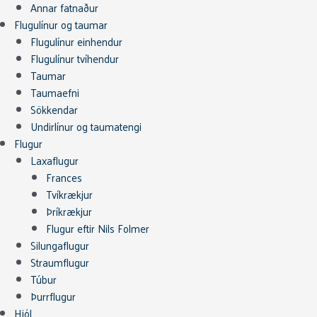
Annar fatnaður
Flugulínur og taumar
Flugulínur einhendur
Flugulínur tvíhendur
Taumar
Taumaefni
Sökkendar
Undirlínur og taumatengi
Flugur
Laxaflugur
Frances
Tvíkrækjur
Þríkrækjur
Flugur eftir Nils Folmer
Silungaflugur
Straumflugur
Túbur
Þurrflugur
Hjól