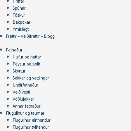
Hnífar
Spúnar
Töskur
Bakpokar
Ýmislegt
Fréttir – Veiðifréttir – Blogg
Fatnaður
Húfur og hattar
Peysur og bolir
Skyrtur
Sokkar og vettlingar
Undirfatnaður
Veiðivesti
Vöðlujakkar
Annar fatnaður
Flugulínur og taumar
Flugulínur einhendur
Flugulínur tvíhendur