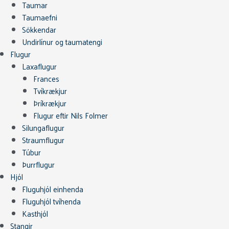
Taumar
Taumaefni
Sökkendar
Undirlínur og taumatengi
Flugur
Laxaflugur
Frances
Tvíkrækjur
Þríkrækjur
Flugur eftir Nils Folmer
Silungaflugur
Straumflugur
Túbur
Þurrflugur
Hjól
Fluguhjól einhenda
Fluguhjól tvíhenda
Kasthjól
Stangir