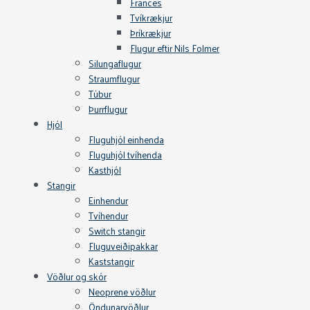
Frances
Tvíkrækjur
Þríkrækjur
Flugur eftir Nils Folmer
Silungaflugur
Straumflugur
Túbur
Þurrflugur
Hjól
Fluguhjól einhenda
Fluguhjól tvíhenda
Kasthjól
Stangir
Einhendur
Tvíhendur
Switch stangir
Fluguveiðipakkar
Kaststangir
Vöðlur og skór
Neoprene vöðlur
Öndunarvöðlur