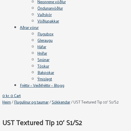
Neoprene vöðlur
Öndunarvöðlur
Vaðskór
Vöðlupakkar
Aðrar vörur
Flugubox
Gleraugu
Háfar
Hnífar
Spúnar
Töskur
Bakpokar
Ýmislegt
Fréttir – Veiðifréttir – Blogg
0
kr.
0
Cart
Heim
/
Flugulínur og taumar
/
Sökkendar
/ UST Textured Tip 10′ S1/S2
UST Textured Tip 10′ S1/S2