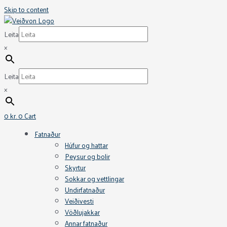
Skip to content
Leita
×
Leita
×
0
kr.
0
Cart
Fatnaður
Húfur og hattar
Peysur og bolir
Skyrtur
Sokkar og vettlingar
Undirfatnaður
Veiðivesti
Vöðlujakkar
Annar fatnaður