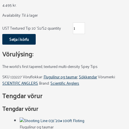
4.495
kr.
Availability:
Til á lager
UST Textured Tip 10' S1/S2 quantity
Setja í körfu
Vörulýsing:
The world’s first tapered, textured multi-density Spey Tips
SKU
133227
Vöruflokkar:
Flugulínur og taumar
,
Sökkendar
Vörumerki:
SCIENTIFIC ANGLERS
Brand:
Scientific Anglers
Tengdar vörur
Tengdar vörur
Flugulínur og taumar