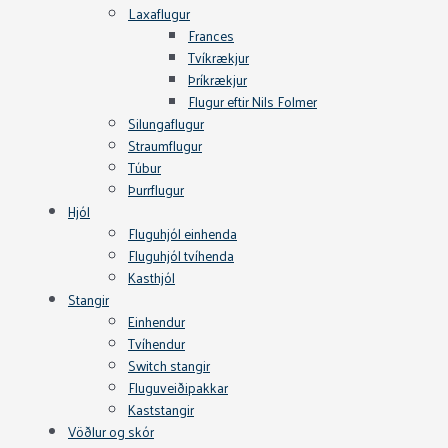
Laxaflugur
Frances
Tvíkrækjur
Þríkrækjur
Flugur eftir Nils Folmer
Silungaflugur
Straumflugur
Túbur
Þurrflugur
Hjól
Fluguhjól einhenda
Fluguhjól tvíhenda
Kasthjól
Stangir
Einhendur
Tvíhendur
Switch stangir
Fluguveiðipakkar
Kaststangir
Vöðlur og skór