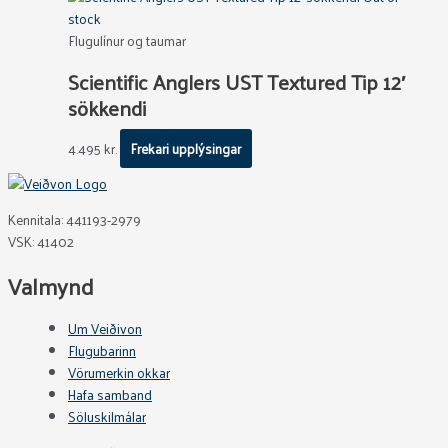
stock
Flugulínur og taumar
Scientific Anglers UST Textured Tip 12′
sökkendi
4.495
kr.
Frekari upplýsingar
Kennitala: 441193-2979
VSK: 41402
Valmynd
Um Veiðivon
Flugubarinn
Vörumerkin okkar
Hafa samband
Söluskilmálar