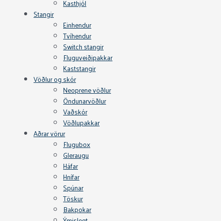
Kasthjól
Stangir
Einhendur
Tvíhendur
Switch stangir
Fluguveiðipakkar
Kaststangir
Vöðlur og skór
Neoprene vöðlur
Öndunarvöðlur
Vaðskór
Vöðlupakkar
Aðrar vörur
Flugubox
Gleraugu
Háfar
Hnífar
Spúnar
Töskur
Bakpokar
Ýmislegt