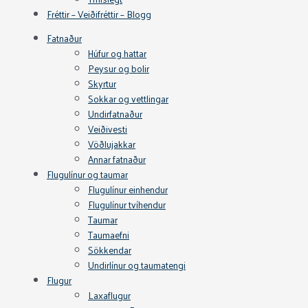
Fréttir – Veiðifréttir – Blogg
Fatnaður
Húfur og hattar
Peysur og bolir
Skyrtur
Sokkar og vettlingar
Undirfatnaður
Veiðivesti
Vöðlujakkar
Annar fatnaður
Flugulínur og taumar
Flugulínur einhendur
Flugulínur tvíhendur
Taumar
Taumaefni
Sökkendar
Undirlínur og taumatengi
Flugur
Laxaflugur