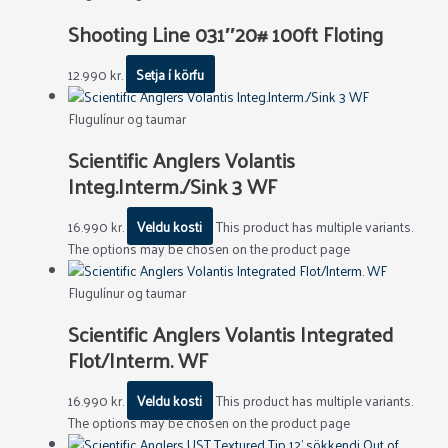
Shooting Line 031″20# 100ft Floting
12.990
kr.
Setja í körfu
Flugulínur og taumar
Scientific Anglers Volantis
Integ.Interm./Sink 3 WF
16.990
kr.
Veldu kosti
This product has multiple variants.
The options may be chosen on the product page
Flugulínur og taumar
Scientific Anglers Volantis Integrated
Flot/Interm. WF
16.990
kr.
Veldu kosti
This product has multiple variants.
The options may be chosen on the product page
Out of