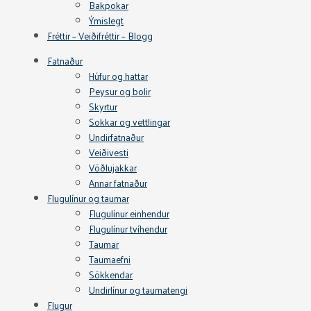
Bakpokar
Ýmislegt
Fréttir – Veiðifréttir – Blogg
Fatnaður
Húfur og hattar
Peysur og bolir
Skyrtur
Sokkar og vettlingar
Undirfatnaður
Veiðivesti
Vöðlujakkar
Annar fatnaður
Flugulínur og taumar
Flugulínur einhendur
Flugulínur tvíhendur
Taumar
Taumaefni
Sökkendar
Undirlínur og taumatengi
Flugur