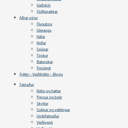
Vaðskór
Vöðlupakkar
Aðrar vörur
Flugubox
Gleraugu
Háfar
Hnífar
Spúnar
Töskur
Bakpokar
Ýmislegt
Fréttir – Veiðifréttir – Blogg
Fatnaður
Húfur og hattar
Peysur og bolir
Skyrtur
Sokkar og vettlingar
Undirfatnaður
Veiðivesti