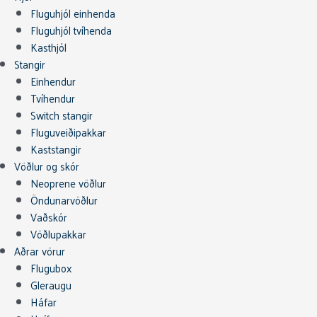
Fluguhjól einhenda
Fluguhjól tvíhenda
Kasthjól
Stangir
Einhendur
Tvíhendur
Switch stangir
Fluguveiðipakkar
Kaststangir
Vöðlur og skór
Neoprene vöðlur
Öndunarvöðlur
Vaðskór
Vöðlupakkar
Aðrar vörur
Flugubox
Gleraugu
Háfar