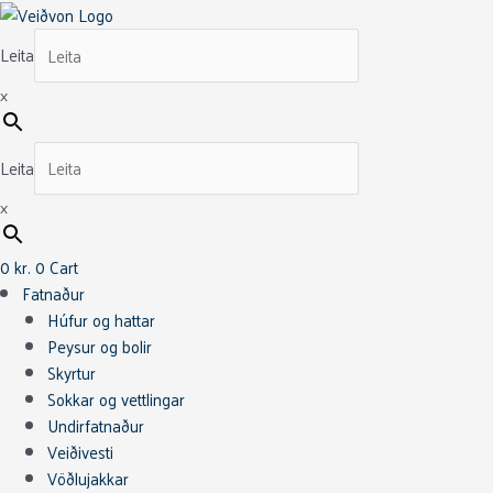
Skip
Umpqua
This
This
to
Tippet
product
product
Leita
content
Trout
has
has
30yds
multiple
multiple
×
1X
variants.
variants.
quantity
The
The
Leita
options
options
may
may
×
be
be
chosen
chosen
0
kr.
0
Cart
on
on
Fatnaður
the
the
Húfur og hattar
product
product
Peysur og bolir
page
page
Skyrtur
Sokkar og vettlingar
Undirfatnaður
Veiðivesti
Vöðlujakkar