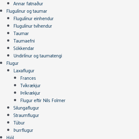
Annar fatnaður
Flugulínur og taumar
Flugulínur einhendur
Flugulínur tvíhendur
Taumar
Taumaefni
Sökkendar
Undirlínur og taumatengi
Flugur
Laxaflugur
Frances
Tvíkrækjur
Þríkrækjur
Flugur eftir Nils Folmer
Silungaflugur
Straumflugur
Túbur
Þurrflugur
Hjól