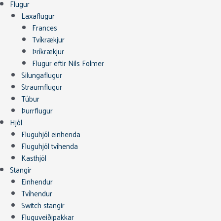
Flugur
Laxaflugur
Frances
Tvíkrækjur
Þríkrækjur
Flugur eftir Nils Folmer
Silungaflugur
Straumflugur
Túbur
Þurrflugur
Hjól
Fluguhjól einhenda
Fluguhjól tvíhenda
Kasthjól
Stangir
Einhendur
Tvíhendur
Switch stangir
Fluguveiðipakkar