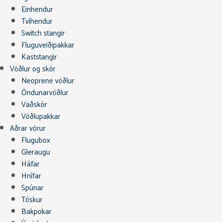
Einhendur
Tvíhendur
Switch stangir
Fluguveiðipakkar
Kaststangir
Vöðlur og skór
Neoprene vöðlur
Öndunarvöðlur
Vaðskór
Vöðlupakkar
Aðrar vörur
Flugubox
Gleraugu
Háfar
Hnífar
Spúnar
Töskur
Bakpokar