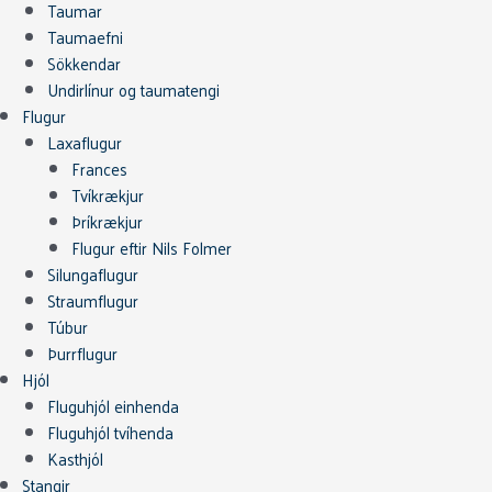
Taumar
Taumaefni
Sökkendar
Undirlínur og taumatengi
Flugur
Laxaflugur
Frances
Tvíkrækjur
Þríkrækjur
Flugur eftir Nils Folmer
Silungaflugur
Straumflugur
Túbur
Þurrflugur
Hjól
Fluguhjól einhenda
Fluguhjól tvíhenda
Kasthjól
Stangir