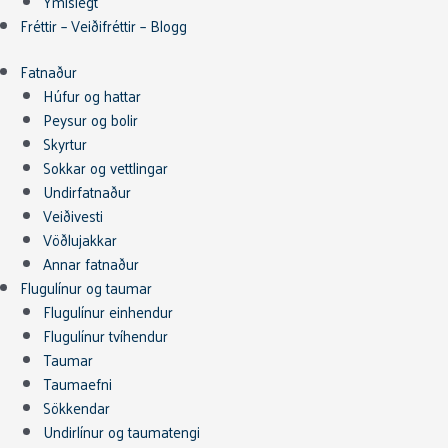
Ýmislegt
Fréttir – Veiðifréttir – Blogg
Fatnaður
Húfur og hattar
Peysur og bolir
Skyrtur
Sokkar og vettlingar
Undirfatnaður
Veiðivesti
Vöðlujakkar
Annar fatnaður
Flugulínur og taumar
Flugulínur einhendur
Flugulínur tvíhendur
Taumar
Taumaefni
Sökkendar
Undirlínur og taumatengi