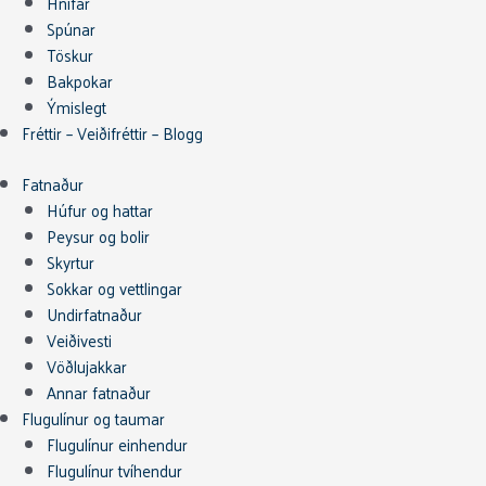
Hnífar
Spúnar
Töskur
Bakpokar
Ýmislegt
Fréttir – Veiðifréttir – Blogg
Fatnaður
Húfur og hattar
Peysur og bolir
Skyrtur
Sokkar og vettlingar
Undirfatnaður
Veiðivesti
Vöðlujakkar
Annar fatnaður
Flugulínur og taumar
Flugulínur einhendur
Flugulínur tvíhendur