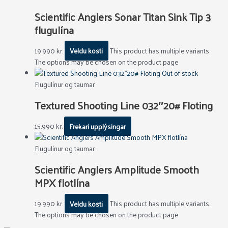
Scientific Anglers Sonar Titan Sink Tip 3
flugulína
19.990
kr.
Veldu kosti
This product has multiple variants.
The options may be chosen on the product page
Out of stock
Flugulínur og taumar
Textured Shooting Line 032″20# Floting
15.990
kr.
Frekari upplýsingar
Flugulínur og taumar
Scientific Anglers Amplitude Smooth
MPX flotlína
19.990
kr.
Veldu kosti
This product has multiple variants.
The options may be chosen on the product page