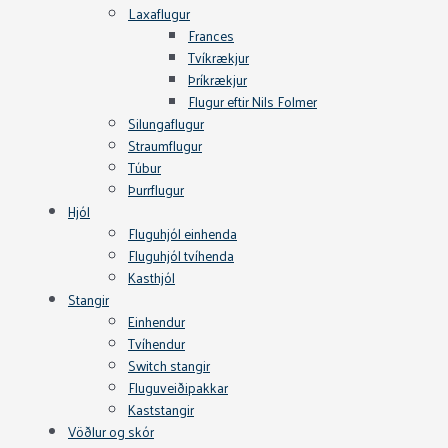
Laxaflugur
Frances
Tvíkrækjur
Þríkrækjur
Flugur eftir Nils Folmer
Silungaflugur
Straumflugur
Túbur
Þurrflugur
Hjól
Fluguhjól einhenda
Fluguhjól tvíhenda
Kasthjól
Stangir
Einhendur
Tvíhendur
Switch stangir
Fluguveiðipakkar
Kaststangir
Vöðlur og skór