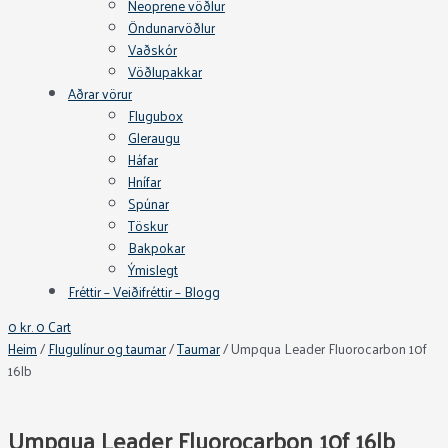
Neoprene vöðlur
Öndunarvöðlur
Vaðskór
Vöðlupakkar
Aðrar vörur
Flugubox
Gleraugu
Háfar
Hnífar
Spúnar
Töskur
Bakpokar
Ýmislegt
Fréttir – Veiðifréttir – Blogg
0
kr.
0
Cart
Heim
/
Flugulínur og taumar
/
Taumar
/ Umpqua Leader Fluorocarbon 10f
16lb
Umpqua Leader Fluorocarbon 10f 16lb