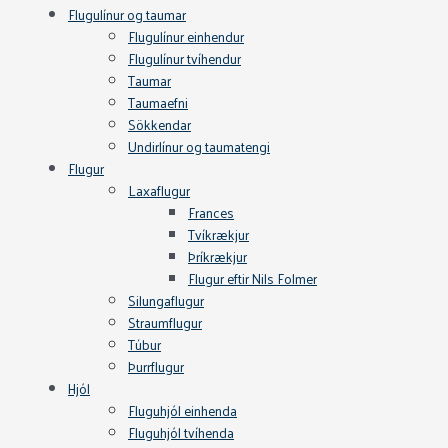
Flugulínur og taumar
Flugulínur einhendur
Flugulínur tvíhendur
Taumar
Taumaefni
Sökkendar
Undirlínur og taumatengi
Flugur
Laxaflugur
Frances
Tvíkrækjur
Þríkrækjur
Flugur eftir Nils Folmer
Silungaflugur
Straumflugur
Túbur
Þurrflugur
Hjól
Fluguhjól einhenda
Fluguhjól tvíhenda