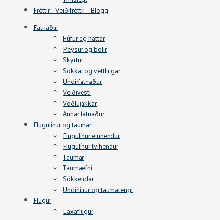
Fréttir – Veiðifréttir – Blogg
Fatnaður
Húfur og hattar
Peysur og bolir
Skyrtur
Sokkar og vettlingar
Undirfatnaður
Veiðivesti
Vöðlujakkar
Annar fatnaður
Flugulínur og taumar
Flugulínur einhendur
Flugulínur tvíhendur
Taumar
Taumaefni
Sökkendar
Undirlínur og taumatengi
Flugur
Laxaflugur