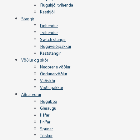
Fluguhjól tvíhenda
Kasthjól
Stangir
Einhendur
Tvíhendur
Switch stangir
Fluguveiðipakkar
Kaststangir
Vöðlur og skór
Neoprene vöðlur
Öndunarvöðlur
Vaðskór
Vöðlupakkar
Aðrar vörur
Flugubox
Gleraugu
Háfar
Hnífar
Spúnar
Töskur