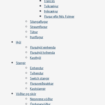
Frances
Tvíkrækjur
Þríkrækjur
Flugur eftir Nils Folmer
Silungaflugur
Straumflugur
Túbur
Þurrflugur
Hjól
Fluguhjól einhenda
Fluguhjól tvíhenda
Kasthjól
Stangir
Einhendur
Tvíhendur
Switch stangir
Fluguveiðipakkar
Kaststangir
Vöðlur og skór
Neoprene vöðlur
Öndunarvöðlur