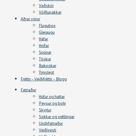
Vaðskór
Vöðlupakkar
Aðrar vörur
Flugubox
Gleraugu
Háfar
Hnífar
Spúnar
Töskur
Bakpokar
Ýmislegt
Fréttir – Veiðifréttir – Blogg
Fatnaður
Húfur og hattar
Peysur og bolir
Skyrtur
Sokkar og vettlingar
Undirfatnaður
Veiðivesti