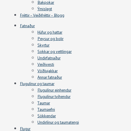
Bakpokar
Ýmislegt
Fréttir – Veiðifréttir – Blogg
Fatnaður
Húfur og hattar
Peysur og bolir
Skyrtur
Sokkar og vettlingar
Undirfatnaður
Veiðivesti
Vöðlujakkar
Annar fatnaður
Flugulínur og taumar
Flugulínur einhendur
Flugulínur tvíhendur
Taumar
Taumaefni
Sökkendar
Undirlínur og taumatengi
Flugur