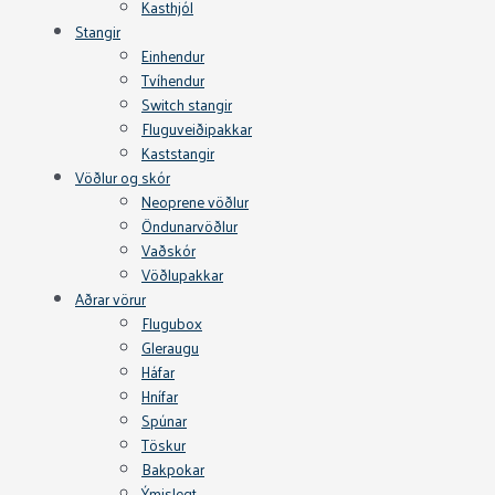
Kasthjól
Stangir
Einhendur
Tvíhendur
Switch stangir
Fluguveiðipakkar
Kaststangir
Vöðlur og skór
Neoprene vöðlur
Öndunarvöðlur
Vaðskór
Vöðlupakkar
Aðrar vörur
Flugubox
Gleraugu
Háfar
Hnífar
Spúnar
Töskur
Bakpokar
Ýmislegt