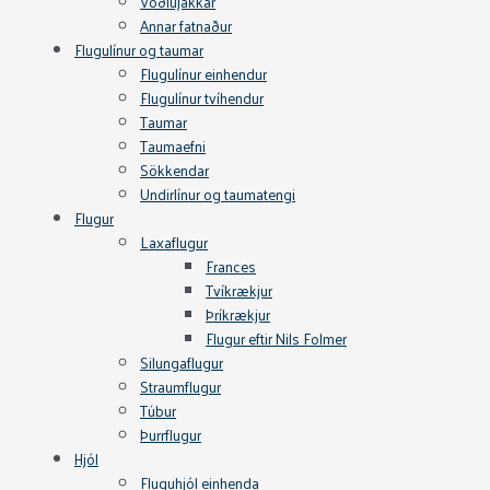
Vöðlujakkar
Annar fatnaður
Flugulínur og taumar
Flugulínur einhendur
Flugulínur tvíhendur
Taumar
Taumaefni
Sökkendar
Undirlínur og taumatengi
Flugur
Laxaflugur
Frances
Tvíkrækjur
Þríkrækjur
Flugur eftir Nils Folmer
Silungaflugur
Straumflugur
Túbur
Þurrflugur
Hjól
Fluguhjól einhenda