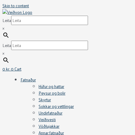
Skip to content
Leita
×
Leita
×
0
kr.
0
Cart
Fatnaður
Húfur og hattar
Peysur og bolir
Skyrtur
Sokkar og vettlingar
Undirfatnaður
Veiðivesti
Vöðlujakkar
Annar fatnaður