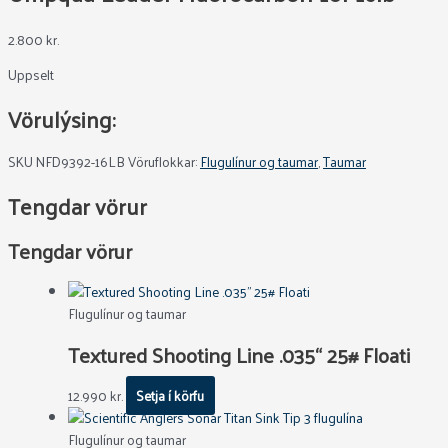
2.800
kr.
Uppselt
Vörulýsing:
SKU
NFD9392-16LB
Vöruflokkar:
Flugulínur og taumar
,
Taumar
Tengdar vörur
Tengdar vörur
Flugulínur og taumar
Textured Shooting Line .035“ 25# Floati
12.990
kr.
Setja í körfu
Flugulínur og taumar