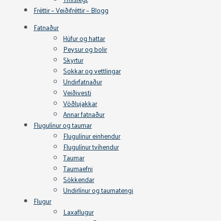
Fréttir – Veiðifréttir – Blogg
Fatnaður
Húfur og hattar
Peysur og bolir
Skyrtur
Sokkar og vettlingar
Undirfatnaður
Veiðivesti
Vöðlujakkar
Annar fatnaður
Flugulínur og taumar
Flugulínur einhendur
Flugulínur tvíhendur
Taumar
Taumaefni
Sökkendar
Undirlínur og taumatengi
Flugur
Laxaflugur