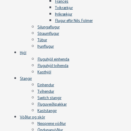
Frances
Tvíkrækjur
Þríkrækjur
Flugur eftir Nils Folmer
Silungaflugur
Straumflugur
Túbur
Þurrflugur
Hjól
Fluguhjól einhenda
Fluguhjól tvíhenda
Kasthjól
Stangir
Einhendur
Tvíhendur
Switch stangir
Fluguveiðipakkar
Kaststangir
Vöðlur og skór
Neoprene vöðlur
Öndunarvöðlur