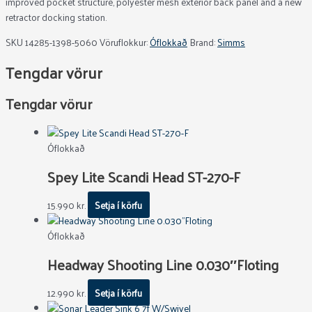
improved pocket structure, polyester mesh exterior back panel and a new
retractor docking station.
SKU
14285-1398-5060
Vöruflokkur:
Óflokkað
Brand:
Simms
Tengdar vörur
Tengdar vörur
Óflokkað
Spey Lite Scandi Head ST-270-F
15.990
kr.
Setja í körfu
Óflokkað
Headway Shooting Line 0.030″Floting
12.990
kr.
Setja í körfu