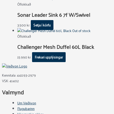
Óflokkað
Sonar Leader Sink 6 7f W/Swivel
3.500
kr.
Setja í körfu
Out of stock
Óflokkað
Challenger Mesh Duffel 60L Black
15.990
kr.
Frekari upplýsingar
Kennitala: 441193-2979
VSK: 41402
Valmynd
Um Veiðivon
Flugubarinn