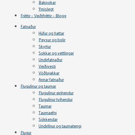
Bakpokar
Ýmislegt
Fréttir – Veiðifréttir – Blogg
Fatnaður
Húfur og hattar
Peysur og bolir
Skyrtur
Sokkar og vettlingar
Undirfatnaður
Veiðivesti
Vöðlujakkar
Annar fatnaður
Flugulínur og taumar
Flugulínur einhendur
Flugulínur tvíhendur
Taumar
Taumaefni
Sökkendar
Undirlínur og taumatengi
Flugur