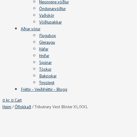
Neoprene vöðlur
Öndunarvöðlur
Vaðskór
Vöðlupakkar
Aðrar vörur
Flugubox
Gleraugu
Háfar
Hnífar
Spúnar
Töskur
Bakpokar
Ýmislegt
Fréttir – Veiðifréttir – Blogg
0
kr.
0
Cart
Heim
/
Óflokkað
/ Tributrary Vest Blister XL/XXL