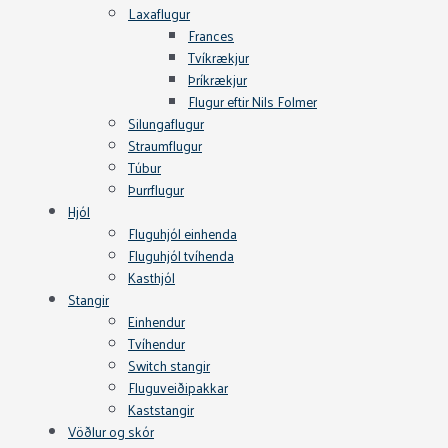
Laxaflugur
Frances
Tvíkrækjur
Þríkrækjur
Flugur eftir Nils Folmer
Silungaflugur
Straumflugur
Túbur
Þurrflugur
Hjól
Fluguhjól einhenda
Fluguhjól tvíhenda
Kasthjól
Stangir
Einhendur
Tvíhendur
Switch stangir
Fluguveiðipakkar
Kaststangir
Vöðlur og skór