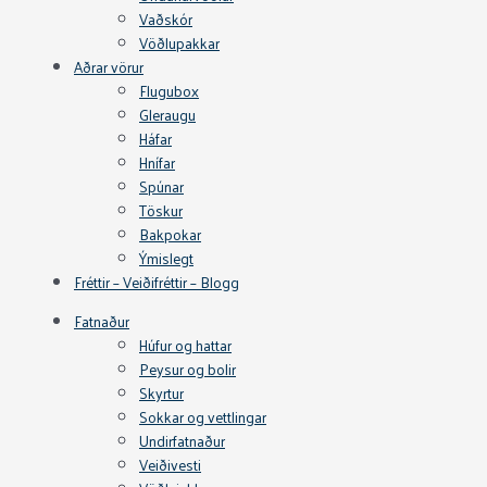
Vaðskór
Vöðlupakkar
Aðrar vörur
Flugubox
Gleraugu
Háfar
Hnífar
Spúnar
Töskur
Bakpokar
Ýmislegt
Fréttir – Veiðifréttir – Blogg
Fatnaður
Húfur og hattar
Peysur og bolir
Skyrtur
Sokkar og vettlingar
Undirfatnaður
Veiðivesti