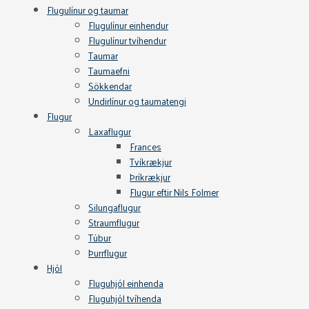
Flugulínur og taumar
Flugulínur einhendur
Flugulínur tvíhendur
Taumar
Taumaefni
Sökkendar
Undirlínur og taumatengi
Flugur
Laxaflugur
Frances
Tvíkrækjur
Þríkrækjur
Flugur eftir Nils Folmer
Silungaflugur
Straumflugur
Túbur
Þurrflugur
Hjól
Fluguhjól einhenda
Fluguhjól tvíhenda