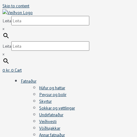
Skip to content
Leita
×
Leita
×
0
kr.
0
Cart
Fatnaður
Húfur og hattar
Peysur og bolir
Skyrtur
Sokkar og vettlingar
Undirfatnaður
Veiðivesti
Vöðlujakkar
Annar fatnaður