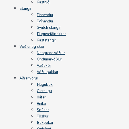
Kasthjól
Stangir
Einhendur
Tvíhendur
Switch stangir
Fluguveiðipakkar
Kaststangir
Vöðlur og skór
Neoprene vöðlur
Öndunarvöðlur
Vaðskór
Vöðlupakkar
Aðrar vörur
Flugubox
Gleraugu
Háfar
Hnífar
Spúnar
Töskur
Bakpokar
Ýmislegt