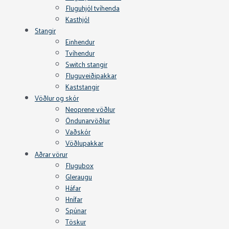
Fluguhjól tvíhenda
Kasthjól
Stangir
Einhendur
Tvíhendur
Switch stangir
Fluguveiðipakkar
Kaststangir
Vöðlur og skór
Neoprene vöðlur
Öndunarvöðlur
Vaðskór
Vöðlupakkar
Aðrar vörur
Flugubox
Gleraugu
Háfar
Hnífar
Spúnar
Töskur