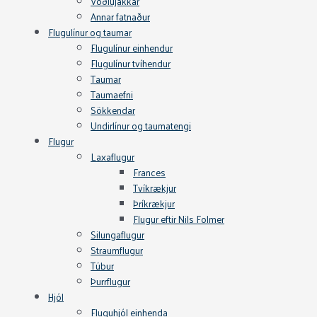
Vöðlujakkar
Annar fatnaður
Flugulínur og taumar
Flugulínur einhendur
Flugulínur tvíhendur
Taumar
Taumaefni
Sökkendar
Undirlínur og taumatengi
Flugur
Laxaflugur
Frances
Tvíkrækjur
Þríkrækjur
Flugur eftir Nils Folmer
Silungaflugur
Straumflugur
Túbur
Þurrflugur
Hjól
Fluguhjól einhenda