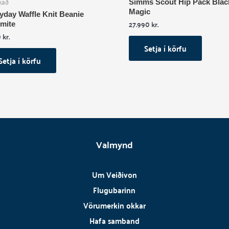
kað
Simms Scout Hip Pack Blac
Magic
yday Waffle Knit Beanie
27.990
kr.
mite
0
kr.
Setja í körfu
Setja í körfu
Valmynd
Um Veiðivon
Flugubarinn
Vörumerkin okkar
Hafa samband