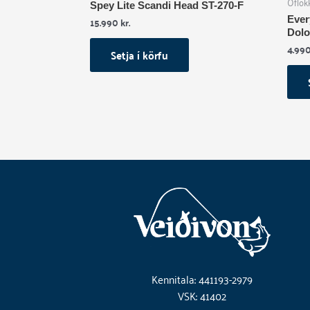
Óflok
Spey Lite Scandi Head ST-270-F
Ever
15.990
kr.
Dolo
4.99
Setja í körfu
Kennitala: 441193-2979
VSK: 41402