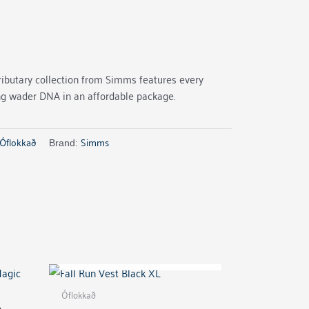
ributary collection from Simms features every
g wader DNA in an affordable package.
Óflokkað
Simms
Brand:
OUT OF STOCK
Óflokkað