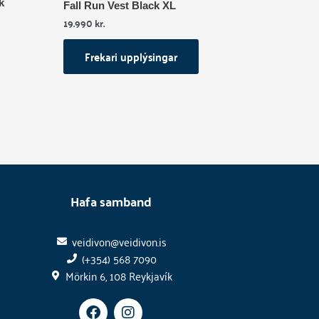
k
Fall Run Vest Black XL
19.990
kr.
Frekari upplýsingar
Hafa samband
veidivon@veidivon.is
(+354) 568 7090
Mörkin 6, 108 Reykjavík
F
I
a
n