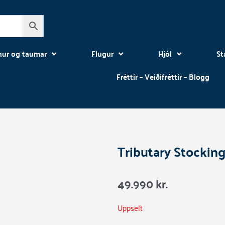
nur og taumar
Flugur
Hjól
St
Fréttir – Veiðifréttir – Blogg
Tributary Stockin
49.990
kr.
Uppselt