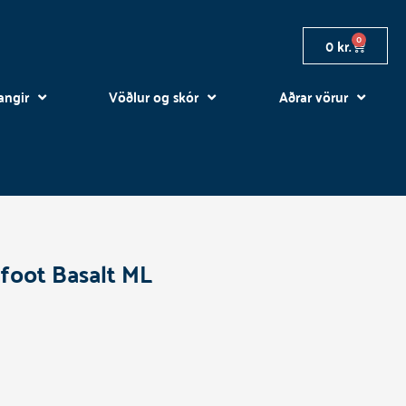
0
Cart
0
kr.
angir
Vöðlur og skór
Aðrar vörur
gfoot Basalt ML