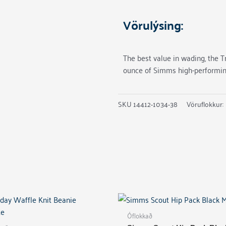
Vörulýsing:
The best value in wading, the T
ounce of Simms high-performin
SKU
14412-1034-38
Vöruflokkur:
Óflokkað