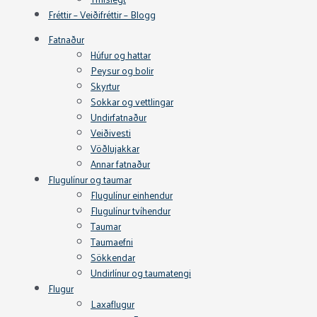
Fréttir – Veiðifréttir – Blogg
Fatnaður
Húfur og hattar
Peysur og bolir
Skyrtur
Sokkar og vettlingar
Undirfatnaður
Veiðivesti
Vöðlujakkar
Annar fatnaður
Flugulínur og taumar
Flugulínur einhendur
Flugulínur tvíhendur
Taumar
Taumaefni
Sökkendar
Undirlínur og taumatengi
Flugur
Laxaflugur