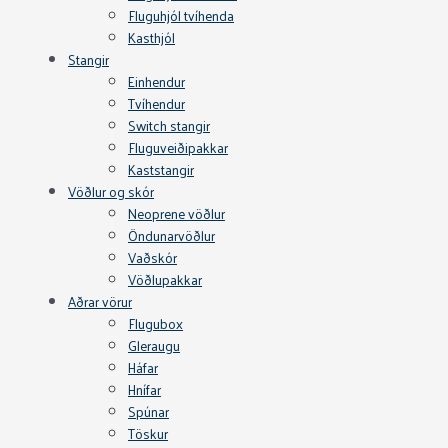
Fluguhjól tvíhenda
Kasthjól
Stangir
Einhendur
Tvíhendur
Switch stangir
Fluguveiðipakkar
Kaststangir
Vöðlur og skór
Neoprene vöðlur
Öndunarvöðlur
Vaðskór
Vöðlupakkar
Aðrar vörur
Flugubox
Gleraugu
Háfar
Hnífar
Spúnar
Töskur