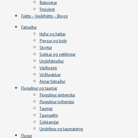
Bakpokar
Ýmislegt
Fréttir – Veiðifréttir – Blogg
Fatnaður
Húfur og hattar
Peysur og bolir
Skyrtur
Sokkar og vettlingar
Undirfatnaður
Veiðivesti
Vöðlujakkar
Annar fatnaður
Flugulínur og taumar
Flugulínur einhendur
Flugulínur tvíhendur
Taumar
Taumaefni
Sökkendar
Undirlínur og taumatengi
Flugur