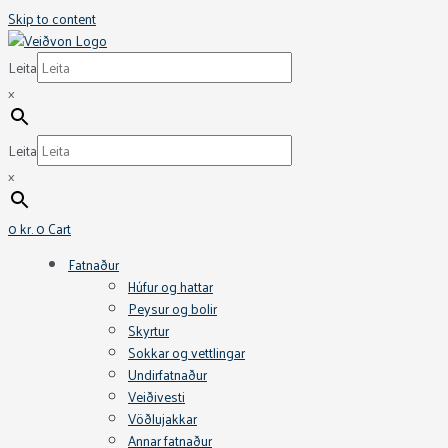
Skip to content
Leita
×
Leita
×
0
kr.
0
Cart
Fatnaður
Húfur og hattar
Peysur og bolir
Skyrtur
Sokkar og vettlingar
Undirfatnaður
Veiðivesti
Vöðlujakkar
Annar fatnaður