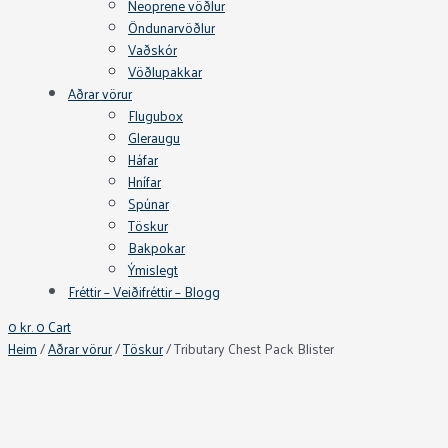
Neoprene vöðlur
Öndunarvöðlur
Vaðskór
Vöðlupakkar
Aðrar vörur
Flugubox
Gleraugu
Háfar
Hnífar
Spúnar
Töskur
Bakpokar
Ýmislegt
Fréttir – Veiðifréttir – Blogg
0
kr.
0
Cart
Heim
/
Aðrar vörur
/
Töskur
/ Tributary Chest Pack Blister