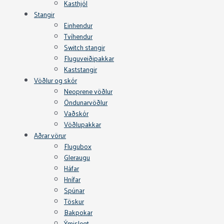
Kasthjól
Stangir
Einhendur
Tvíhendur
Switch stangir
Fluguveiðipakkar
Kaststangir
Vöðlur og skór
Neoprene vöðlur
Öndunarvöðlur
Vaðskór
Vöðlupakkar
Aðrar vörur
Flugubox
Gleraugu
Háfar
Hnífar
Spúnar
Töskur
Bakpokar
Ýmislegt