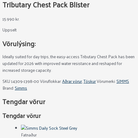
Tributary Chest Pack Blister
15.990
kr.
Uppselt
Vörulýsing:
Ideally suited for day trips, the easy-access Tributary Chest Pack has been
updated for 2026 with improved water resistance and reshaped for
increased storage capacity.
SKU
14309-1398-00
Vöruflokkar:
Aðrar vörur
,
Töskur
Vörumerki:
SIMMS
Brand:
Simms
Tengdar vörur
Tengdar vörur
Fatnaður