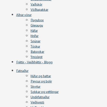
Vaðskór
Vöðlupakkar
Aðrar vörur
Flugubox
Gleraugu
Háfar
Hnífar
Spúnar
Töskur
Bakpokar
Ýmislegt
Fréttir – Veiðifréttir – Blogg
Fatnaður
Húfur og hattar
Peysur og bolir
Skyrtur
Sokkar og vettlingar
Undirfatnaður
Veiðivesti