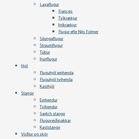
Laxaflugur
Frances
Tvíkrækjur
Þríkrækjur
Flugur eftir Nils Folmer
Silungaflugur
Straumflugur
Túbur
Þurrflugur
Hjól
Fluguhjól einhenda
Fluguhjól tvíhenda
Kasthjól
Stangir
Einhendur
Tvíhendur
Switch stangir
Fluguveiðipakkar
Kaststangir
Vöðlur og skór