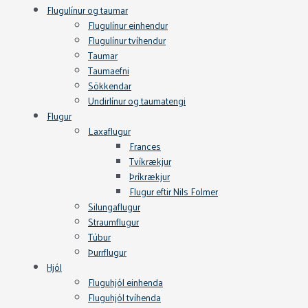
Flugulínur og taumar
Flugulínur einhendur
Flugulínur tvíhendur
Taumar
Taumaefni
Sökkendar
Undirlínur og taumatengi
Flugur
Laxaflugur
Frances
Tvíkrækjur
Þríkrækjur
Flugur eftir Nils Folmer
Silungaflugur
Straumflugur
Túbur
Þurrflugur
Hjól
Fluguhjól einhenda
Fluguhjól tvíhenda