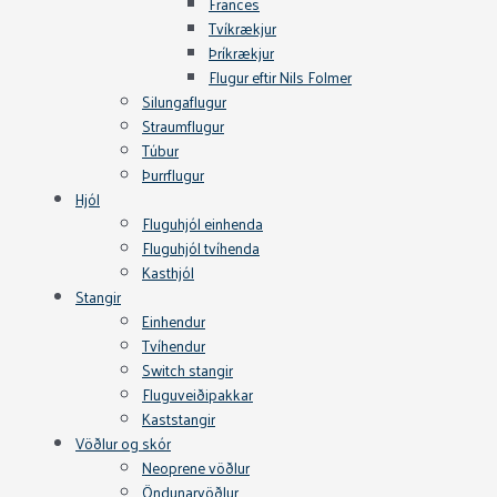
Frances
Tvíkrækjur
Þríkrækjur
Flugur eftir Nils Folmer
Silungaflugur
Straumflugur
Túbur
Þurrflugur
Hjól
Fluguhjól einhenda
Fluguhjól tvíhenda
Kasthjól
Stangir
Einhendur
Tvíhendur
Switch stangir
Fluguveiðipakkar
Kaststangir
Vöðlur og skór
Neoprene vöðlur
Öndunarvöðlur