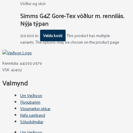
Vöðlur og skór
Simms G4Z Gore-Tex vöðlur m. rennilás.
Nýja týpan
219.900
kr.
Veldu kosti
This product has multiple
variants. The options may be chosen on the product page
Kennitala: 441193-2979
VSK: 41402
Valmynd
Um Veiðivon
Flugubarinn
Vörumerkin okkar
Hafa samband
Söluskilmálar
Um Veiðivon