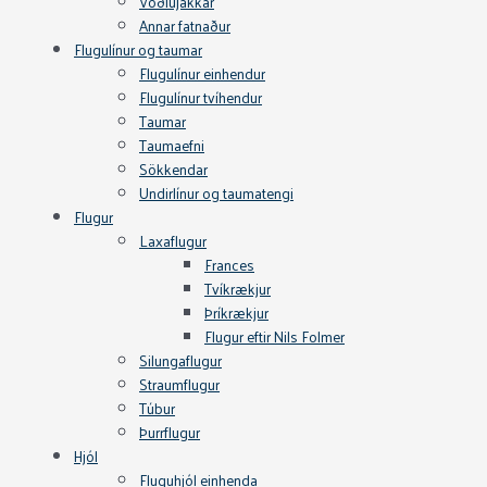
Vöðlujakkar
Annar fatnaður
Flugulínur og taumar
Flugulínur einhendur
Flugulínur tvíhendur
Taumar
Taumaefni
Sökkendar
Undirlínur og taumatengi
Flugur
Laxaflugur
Frances
Tvíkrækjur
Þríkrækjur
Flugur eftir Nils Folmer
Silungaflugur
Straumflugur
Túbur
Þurrflugur
Hjól
Fluguhjól einhenda