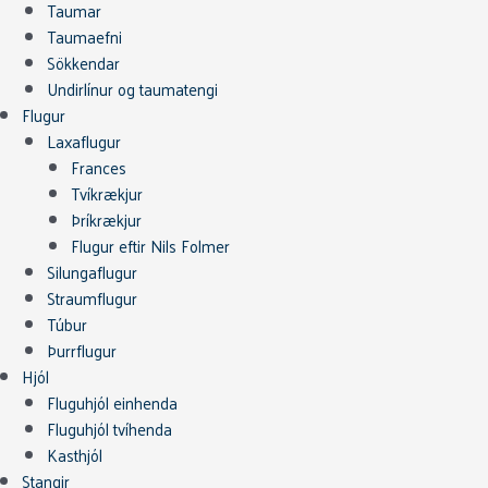
Taumar
Taumaefni
Sökkendar
Undirlínur og taumatengi
Flugur
Laxaflugur
Frances
Tvíkrækjur
Þríkrækjur
Flugur eftir Nils Folmer
Silungaflugur
Straumflugur
Túbur
Þurrflugur
Hjól
Fluguhjól einhenda
Fluguhjól tvíhenda
Kasthjól
Stangir