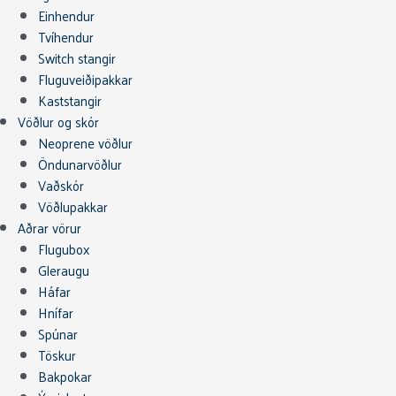
Einhendur
Tvíhendur
Switch stangir
Fluguveiðipakkar
Kaststangir
Vöðlur og skór
Neoprene vöðlur
Öndunarvöðlur
Vaðskór
Vöðlupakkar
Aðrar vörur
Flugubox
Gleraugu
Háfar
Hnífar
Spúnar
Töskur
Bakpokar