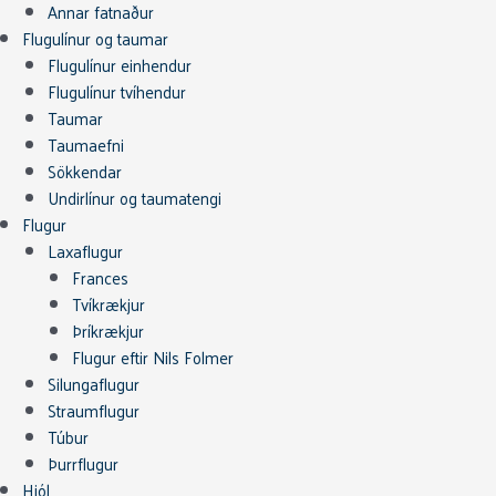
Annar fatnaður
Flugulínur og taumar
Flugulínur einhendur
Flugulínur tvíhendur
Taumar
Taumaefni
Sökkendar
Undirlínur og taumatengi
Flugur
Laxaflugur
Frances
Tvíkrækjur
Þríkrækjur
Flugur eftir Nils Folmer
Silungaflugur
Straumflugur
Túbur
Þurrflugur
Hjól