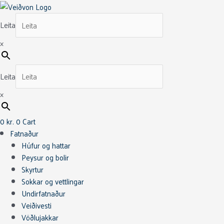
Skip
Sonar
to
Leader
Leita
content
Kit
10f
×
quantity
Leita
×
0
kr.
0
Cart
Fatnaður
Húfur og hattar
Peysur og bolir
Skyrtur
Sokkar og vettlingar
Undirfatnaður
Veiðivesti
Vöðlujakkar