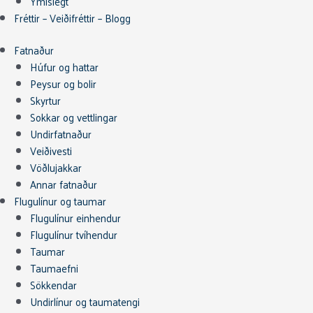
Ýmislegt
Fréttir – Veiðifréttir – Blogg
Fatnaður
Húfur og hattar
Peysur og bolir
Skyrtur
Sokkar og vettlingar
Undirfatnaður
Veiðivesti
Vöðlujakkar
Annar fatnaður
Flugulínur og taumar
Flugulínur einhendur
Flugulínur tvíhendur
Taumar
Taumaefni
Sökkendar
Undirlínur og taumatengi