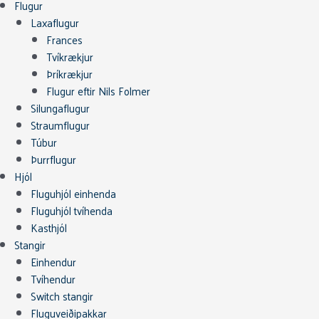
Flugur
Laxaflugur
Frances
Tvíkrækjur
Þríkrækjur
Flugur eftir Nils Folmer
Silungaflugur
Straumflugur
Túbur
Þurrflugur
Hjól
Fluguhjól einhenda
Fluguhjól tvíhenda
Kasthjól
Stangir
Einhendur
Tvíhendur
Switch stangir
Fluguveiðipakkar