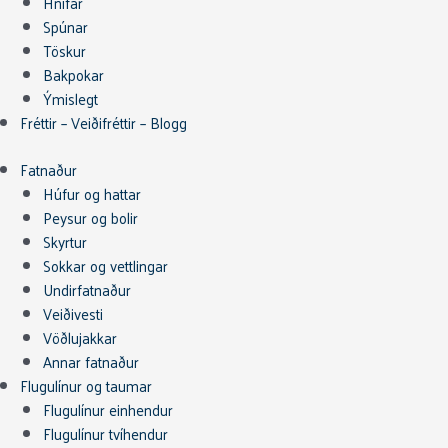
Hnífar
Spúnar
Töskur
Bakpokar
Ýmislegt
Fréttir – Veiðifréttir – Blogg
Fatnaður
Húfur og hattar
Peysur og bolir
Skyrtur
Sokkar og vettlingar
Undirfatnaður
Veiðivesti
Vöðlujakkar
Annar fatnaður
Flugulínur og taumar
Flugulínur einhendur
Flugulínur tvíhendur