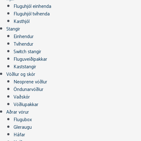
Fluguhjól einhenda
Fluguhjól tvíhenda
Kasthjól
Stangir
Einhendur
Tvíhendur
Switch stangir
Fluguveiðipakkar
Kaststangir
Vöðlur og skór
Neoprene vöðlur
Öndunarvöðlur
Vaðskór
Vöðlupakkar
Aðrar vörur
Flugubox
Gleraugu
Háfar