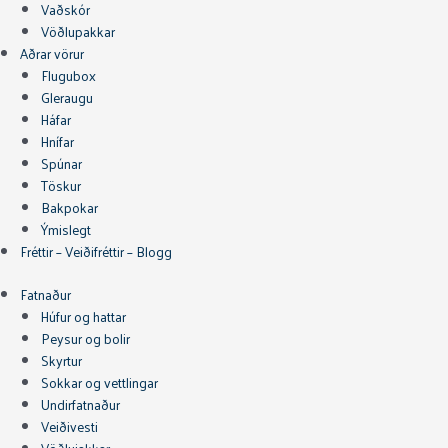
Vaðskór
Vöðlupakkar
Aðrar vörur
Flugubox
Gleraugu
Háfar
Hnífar
Spúnar
Töskur
Bakpokar
Ýmislegt
Fréttir – Veiðifréttir – Blogg
Fatnaður
Húfur og hattar
Peysur og bolir
Skyrtur
Sokkar og vettlingar
Undirfatnaður
Veiðivesti