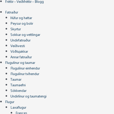
Fréttir – Veiðifréttir – Blogg
Fatnaður
Húfur og hattar
Peysur og bolir
Skyrtur
Sokkar og vettlingar
Undirfatnaður
Veiðivesti
Vöðlujakkar
Annar fatnaður
Flugulínur og taumar
Flugulínur einhendur
Flugulínur tvíhendur
Taumar
Taumaefni
Sökkendar
Undirlínur og taumatengi
Flugur
Laxaflugur
Frances