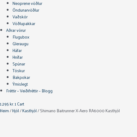
Neoprene vöðlur
Öndunarvöðlur
Vaðskór
Vöðlupakkar
Aðrar vörur
Flugubox
Gleraugu
Háfar
Hnífar
Spúnar
Töskur
Bakpokar
Ýmislegt
Fréttir – Veiðifréttir – Blogg
1.295
kr.
1
Cart
Heim
/
Hjól
/
Kasthjól
/ Shimano Baitrunner X-Aero RA6000 Kasthjól