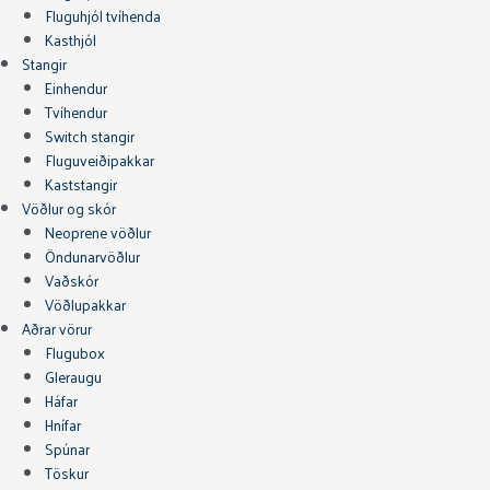
Fluguhjól tvíhenda
Kasthjól
Stangir
Einhendur
Tvíhendur
Switch stangir
Fluguveiðipakkar
Kaststangir
Vöðlur og skór
Neoprene vöðlur
Öndunarvöðlur
Vaðskór
Vöðlupakkar
Aðrar vörur
Flugubox
Gleraugu
Háfar
Hnífar
Spúnar
Töskur