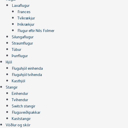
Laxaflugur
Frances
Tvíkrækjur
Þríkrækjur
Flugur eftir Nils Folmer
Silungaflugur
Straumflugur
Túbur
Þurrflugur
Hjól
Fluguhjól einhenda
Fluguhjól tvíhenda
Kasthjól
Stangir
Einhendur
Tvíhendur
Switch stangir
Fluguveiðipakkar
Kaststangir
Vöðlur og skór