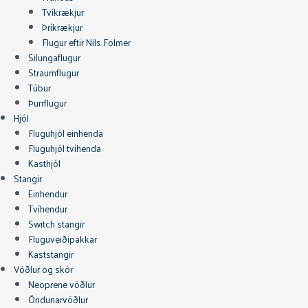
Tvíkrækjur
Þríkrækjur
Flugur eftir Nils Folmer
Silungaflugur
Straumflugur
Túbur
Þurrflugur
Hjól
Fluguhjól einhenda
Fluguhjól tvíhenda
Kasthjól
Stangir
Einhendur
Tvíhendur
Switch stangir
Fluguveiðipakkar
Kaststangir
Vöðlur og skór
Neoprene vöðlur
Öndunarvöðlur