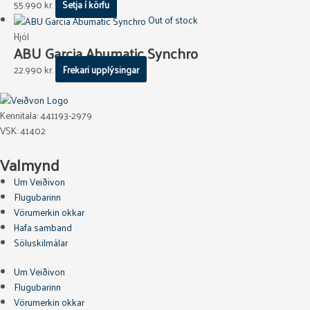
55.990
kr.
Setja í körfu
Out of stock
Hjól
ABU Garcia Abumatic Synchro
22.990
kr.
Frekari upplýsingar
Kennitala: 441193-2979
VSK: 41402
Valmynd
Um Veiðivon
Flugubarinn
Vörumerkin okkar
Hafa samband
Söluskilmálar
Um Veiðivon
Flugubarinn
Vörumerkin okkar