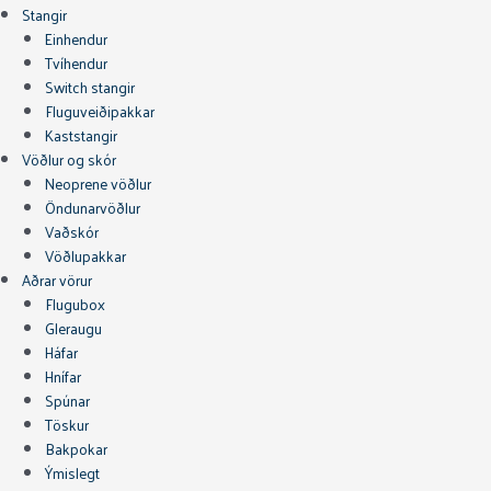
Stangir
Einhendur
Tvíhendur
Switch stangir
Fluguveiðipakkar
Kaststangir
Vöðlur og skór
Neoprene vöðlur
Öndunarvöðlur
Vaðskór
Vöðlupakkar
Aðrar vörur
Flugubox
Gleraugu
Háfar
Hnífar
Spúnar
Töskur
Bakpokar
Ýmislegt