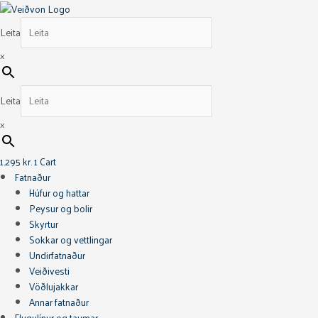
Skip
Shimano
to
Baitrunner
Leita
content
X-
Aero
×
RA6000
Kasthjól
quantity
Leita
×
1.295
kr.
1
Cart
Fatnaður
Húfur og hattar
Peysur og bolir
Skyrtur
Sokkar og vettlingar
Undirfatnaður
Veiðivesti
Vöðlujakkar
Annar fatnaður
Flugulínur og taumar