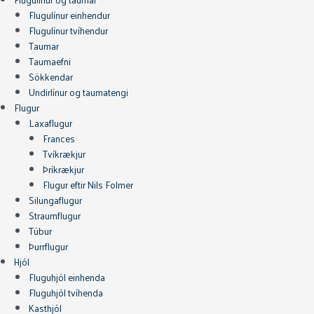
Flugulínur einhendur
Flugulínur tvíhendur
Taumar
Taumaefni
Sökkendar
Undirlínur og taumatengi
Flugur
Laxaflugur
Frances
Tvíkrækjur
Þríkrækjur
Flugur eftir Nils Folmer
Silungaflugur
Straumflugur
Túbur
Þurrflugur
Hjól
Fluguhjól einhenda
Fluguhjól tvíhenda
Kasthjól