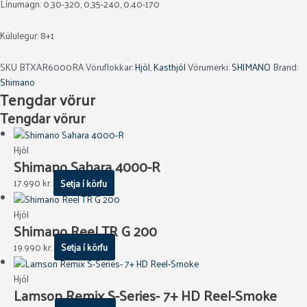
Línumagn: 0,30-320, 0,35-240, 0,40-170
Kúlulegur: 8+1
SKU
BTXAR6000RA
Vöruflokkar:
Hjól
,
Kasthjól
Vörumerki:
SHIMANO
Brand:
Shimano
Tengdar vörur
Tengdar vörur
Hjól
Shimano Sahara 4000-R
17.990
kr.
Setja í körfu
Hjól
Shimano Reel TR G 200
19.990
kr.
Setja í körfu
Hjól
Lamson Remix S-Series- 7+ HD Reel-Smoke