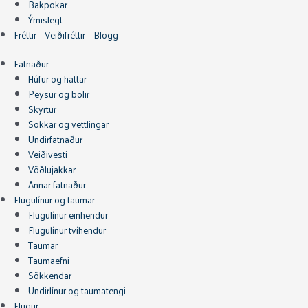
Bakpokar
Ýmislegt
Fréttir – Veiðifréttir – Blogg
Fatnaður
Húfur og hattar
Peysur og bolir
Skyrtur
Sokkar og vettlingar
Undirfatnaður
Veiðivesti
Vöðlujakkar
Annar fatnaður
Flugulínur og taumar
Flugulínur einhendur
Flugulínur tvíhendur
Taumar
Taumaefni
Sökkendar
Undirlínur og taumatengi
Flugur