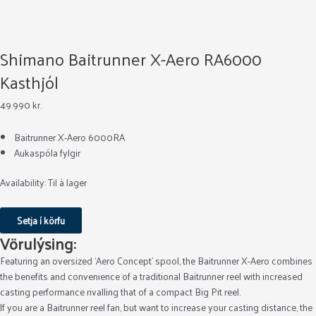
Shimano Baitrunner X-Aero RA6000
Kasthjól
49.990
kr.
Baitrunner X-Aero 6000RA
Aukaspóla fylgir
Availability:
Til á lager
Setja í körfu
Vörulýsing:
Featuring an oversized ‘Aero Concept’ spool, the Baitrunner X-Aero combines
the benefits and convenience of a traditional Baitrunner reel with increased
casting performance rivalling that of a compact Big Pit reel.
If you are a Baitrunner reel fan, but want to increase your casting distance, the