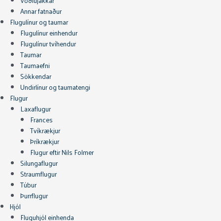
Vöðlujakkar
Annar fatnaður
Flugulínur og taumar
Flugulínur einhendur
Flugulínur tvíhendur
Taumar
Taumaefni
Sökkendar
Undirlínur og taumatengi
Flugur
Laxaflugur
Frances
Tvíkrækjur
Þríkrækjur
Flugur eftir Nils Folmer
Silungaflugur
Straumflugur
Túbur
Þurrflugur
Hjól
Fluguhjól einhenda