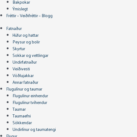
Bakpokar
Ýmislegt
Fréttir – Veiðifréttir – Blogg
Fatnaður
Húfur og hattar
Peysur og bolir
Skyrtur
Sokkar og vettlingar
Undirfatnaður
Veiðivesti
Vöðlujakkar
Annar fatnaður
Flugulínur og taumar
Flugulínur einhendur
Flugulínur tvíhendur
Taumar
Taumaefni
Sökkendar
Undirlínur og taumatengi
Flugur