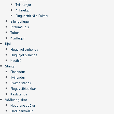
Tvíkrækjur
Þríkrækjur
Flugur eftir Nils Folmer
Silungaflugur
Straumflugur
Túbur
Þurrflugur
Hjól
Fluguhjól einhenda
Fluguhjól tvíhenda
Kasthjól
Stangir
Einhendur
Tvíhendur
Switch stangir
Fluguveiðipakkar
Kaststangir
Vöðlur og skór
Neoprene vöðlur
Öndunarvöðlur