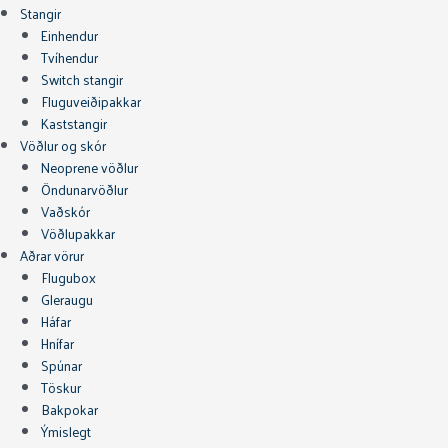
Stangir
Einhendur
Tvíhendur
Switch stangir
Fluguveiðipakkar
Kaststangir
Vöðlur og skór
Neoprene vöðlur
Öndunarvöðlur
Vaðskór
Vöðlupakkar
Aðrar vörur
Flugubox
Gleraugu
Háfar
Hnífar
Spúnar
Töskur
Bakpokar
Ýmislegt