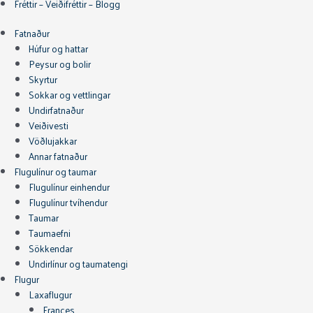
Fréttir – Veiðifréttir – Blogg
Fatnaður
Húfur og hattar
Peysur og bolir
Skyrtur
Sokkar og vettlingar
Undirfatnaður
Veiðivesti
Vöðlujakkar
Annar fatnaður
Flugulínur og taumar
Flugulínur einhendur
Flugulínur tvíhendur
Taumar
Taumaefni
Sökkendar
Undirlínur og taumatengi
Flugur
Laxaflugur
Frances