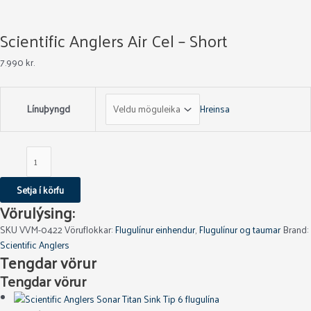
Scientific Anglers Air Cel – Short
7.990
kr.
Línuþyngd
Hreinsa
Setja í körfu
Vörulýsing:
SKU
VVM-0422
Vöruflokkar:
Flugulínur einhendur
,
Flugulínur og taumar
Brand:
Scientific Anglers
Tengdar vörur
Tengdar vörur