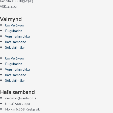
Kennitala: 441193-2979
VSK: 41402
Valmynd
Um Veiðivon
Flugubarinn
Vörumerkin okkar
Hafa samband
Söluskilmálar
Um Veiðivon
Flugubarinn
Vörumerkin okkar
Hafa samband
Söluskilmálar
Hafa samband
veidivon@veidivon.is
(+354) 568 7090
Mörkin 6, 108 Reykjavík