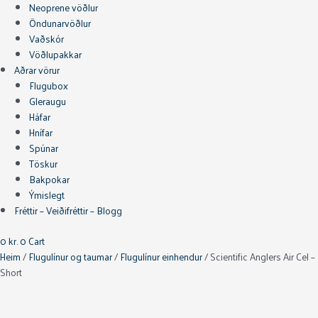
Neoprene vöðlur
Öndunarvöðlur
Vaðskór
Vöðlupakkar
Aðrar vörur
Flugubox
Gleraugu
Háfar
Hnífar
Spúnar
Töskur
Bakpokar
Ýmislegt
Fréttir – Veiðifréttir – Blogg
0
kr.
0
Cart
Heim
/
Flugulínur og taumar
/
Flugulínur einhendur
/ Scientific Anglers Air Cel –
Short