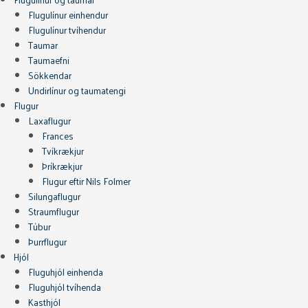
Flugulínur einhendur
Flugulínur tvíhendur
Taumar
Taumaefni
Sökkendar
Undirlínur og taumatengi
Flugur
Laxaflugur
Frances
Tvíkrækjur
Þríkrækjur
Flugur eftir Nils Folmer
Silungaflugur
Straumflugur
Túbur
Þurrflugur
Hjól
Fluguhjól einhenda
Fluguhjól tvíhenda
Kasthjól