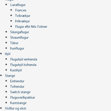
Laxaflugur
Frances
Tvíkrækjur
Þríkrækjur
Flugur eftir Nils Folmer
Silungaflugur
Straumflugur
Túbur
Þurrflugur
Hjól
Fluguhjól einhenda
Fluguhjól tvíhenda
Kasthjól
Stangir
Einhendur
Tvíhendur
Switch stangir
Fluguveiðipakkar
Kaststangir
Vöðlur og skór