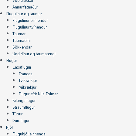
Vöðlujakkar
Annar fatnaður
Flugulínur og taumar
Flugulínur einhendur
Flugulínur tvíhendur
Taumar
Taumaefni
Sökkendar
Undirlínur og taumatengi
Flugur
Laxaflugur
Frances
Tvíkrækjur
Þríkrækjur
Flugur eftir Nils Folmer
Silungaflugur
Straumflugur
Túbur
Þurrflugur
Hjól
Fluguhjól einhenda