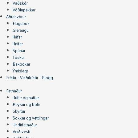
Vaðskór
Vöðlupakkar
Aðrar vörur
Flugubox
Gleraugu
Háfar
Hnífar
Spúnar
Töskur
Bakpokar
Ýmislegt
Fréttir – Veiðifréttir – Blogg
Fatnaður
Húfur og hattar
Peysur og bolir
Skyrtur
Sokkar og vettlingar
Undirfatnaður
Veiðivesti