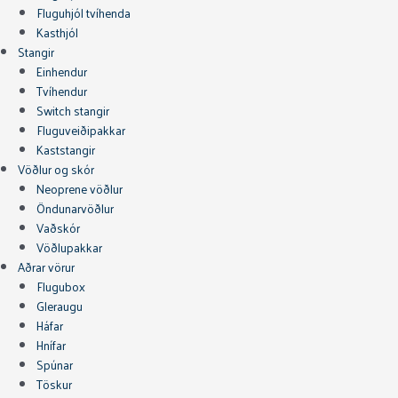
Fluguhjól tvíhenda
Kasthjól
Stangir
Einhendur
Tvíhendur
Switch stangir
Fluguveiðipakkar
Kaststangir
Vöðlur og skór
Neoprene vöðlur
Öndunarvöðlur
Vaðskór
Vöðlupakkar
Aðrar vörur
Flugubox
Gleraugu
Háfar
Hnífar
Spúnar
Töskur