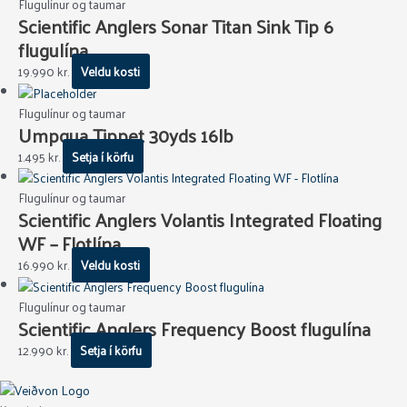
Flugulínur og taumar
Scientific Anglers Sonar Titan Sink Tip 6
flugulína
19.990
kr.
Veldu kosti
Flugulínur og taumar
Umpqua Tippet 30yds 16lb
1.495
kr.
Setja í körfu
Flugulínur og taumar
Scientific Anglers Volantis Integrated Floating
WF – Flotlína
16.990
kr.
Veldu kosti
Flugulínur og taumar
Scientific Anglers Frequency Boost flugulína
12.990
kr.
Setja í körfu