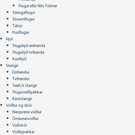
Flugur eftir Nils Folmer
Silungaflugur
Straumflugur
Túbur
Þurrflugur
Hjól
Fluguhjól einhenda
Fluguhjól tvíhenda
Kasthjól
Stangir
Einhendur
Tvíhendur
Switch stangir
Fluguveiðipakkar
Kaststangir
Vöðlur og skór
Neoprene vöðlur
Öndunarvöðlur
Vaðskór
Vöðlupakkar