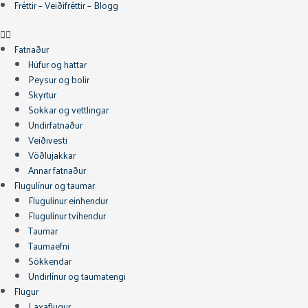
Fréttir – Veiðifréttir – Blogg
Fatnaður
Húfur og hattar
Peysur og bolir
Skyrtur
Sokkar og vettlingar
Undirfatnaður
Veiðivesti
Vöðlujakkar
Annar fatnaður
Flugulínur og taumar
Flugulínur einhendur
Flugulínur tvíhendur
Taumar
Taumaefni
Sökkendar
Undirlínur og taumatengi
Flugur
Laxaflugur