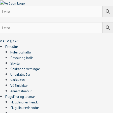
Skip
Mustad
Original
Current
Original
Current
to
Túbuþríkrækjur
price
price
price
price
content
nr-
was:
is:
was:
is:
14
32.990 kr..
19.794 kr..
33.990 kr..
20.394 kr..
quantity
0
kr.
0
Cart
Fatnaður
Húfur og hattar
Peysur og bolir
Skyrtur
Sokkar og vettlingar
Undirfatnaður
Veiðivesti
Vöðlujakkar
Annar fatnaður
Flugulínur og taumar
Flugulínur einhendur
Flugulínur tvíhendur