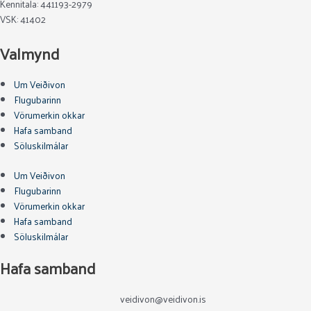
Kennitala: 441193-2979
VSK: 41402
Valmynd
Um Veiðivon
Flugubarinn
Vörumerkin okkar
Hafa samband
Söluskilmálar
Um Veiðivon
Flugubarinn
Vörumerkin okkar
Hafa samband
Söluskilmálar
Hafa samband
veidivon@veidivon.is