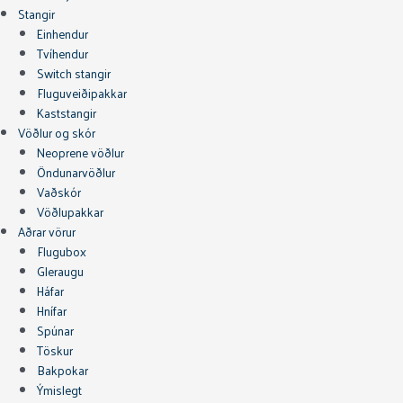
Stangir
Einhendur
Tvíhendur
Switch stangir
Fluguveiðipakkar
Kaststangir
Vöðlur og skór
Neoprene vöðlur
Öndunarvöðlur
Vaðskór
Vöðlupakkar
Aðrar vörur
Flugubox
Gleraugu
Háfar
Hnífar
Spúnar
Töskur
Bakpokar
Ýmislegt