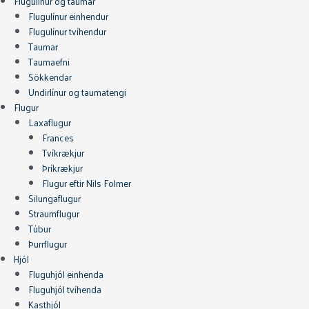
Flugulínur og taumar
Flugulínur einhendur
Flugulínur tvíhendur
Taumar
Taumaefni
Sökkendar
Undirlínur og taumatengi
Flugur
Laxaflugur
Frances
Tvíkrækjur
Þríkrækjur
Flugur eftir Nils Folmer
Silungaflugur
Straumflugur
Túbur
Þurrflugur
Hjól
Fluguhjól einhenda
Fluguhjól tvíhenda
Kasthjól