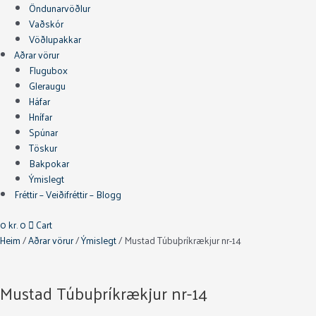
Öndunarvöðlur
Vaðskór
Vöðlupakkar
Aðrar vörur
Flugubox
Gleraugu
Háfar
Hnífar
Spúnar
Töskur
Bakpokar
Ýmislegt
Fréttir – Veiðifréttir – Blogg
0
kr.
0
Cart
Heim
/
Aðrar vörur
/
Ýmislegt
/ Mustad Túbuþríkrækjur nr-14
Mustad Túbuþríkrækjur nr-14