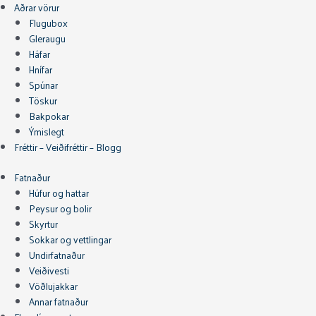
Aðrar vörur
Flugubox
Gleraugu
Háfar
Hnífar
Spúnar
Töskur
Bakpokar
Ýmislegt
Fréttir – Veiðifréttir – Blogg
Fatnaður
Húfur og hattar
Peysur og bolir
Skyrtur
Sokkar og vettlingar
Undirfatnaður
Veiðivesti
Vöðlujakkar
Annar fatnaður