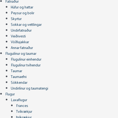
Fatnaður
Húfur og hattar
Peysur og bolir
Skyrtur
Sokkar og vettlingar
Undirfatnaður
Veiðivesti
Vöðlujakkar
Annar fatnaður
Flugulínur og taumar
Flugulínur einhendur
Flugulínur tvíhendur
Taumar
Taumaefni
Sökkendar
Undirlínur og taumatengi
Flugur
Laxaflugur
Frances
Tvíkrækjur
Þríkrækjur