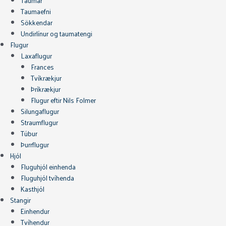
Taumar
Taumaefni
Sökkendar
Undirlínur og taumatengi
Flugur
Laxaflugur
Frances
Tvíkrækjur
Þríkrækjur
Flugur eftir Nils Folmer
Silungaflugur
Straumflugur
Túbur
Þurrflugur
Hjól
Fluguhjól einhenda
Fluguhjól tvíhenda
Kasthjól
Stangir
Einhendur
Tvíhendur