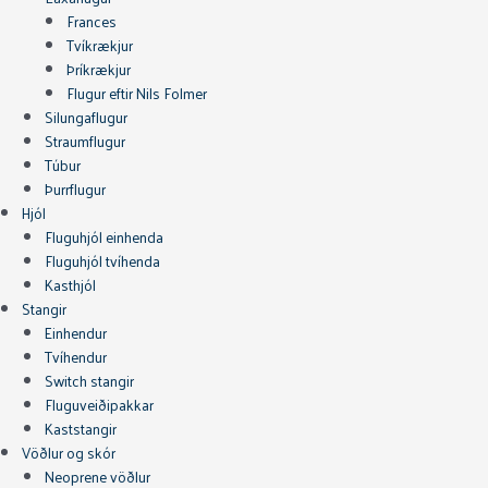
Frances
Tvíkrækjur
Þríkrækjur
Flugur eftir Nils Folmer
Silungaflugur
Straumflugur
Túbur
Þurrflugur
Hjól
Fluguhjól einhenda
Fluguhjól tvíhenda
Kasthjól
Stangir
Einhendur
Tvíhendur
Switch stangir
Fluguveiðipakkar
Kaststangir
Vöðlur og skór
Neoprene vöðlur