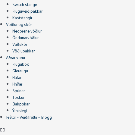
Switch stangir
Fluguveiðipakkar
Kaststangir
Vöðlur og skór
Neoprene vöðlur
Öndunarvöðlur
Vaðskór
Vöðlupakkar
Aðrar vörur
Flugubox
Gleraugu
Háfar
Hnífar
Spúnar
Töskur
Bakpokar
Ýmislegt
Fréttir – Veiðifréttir – Blogg