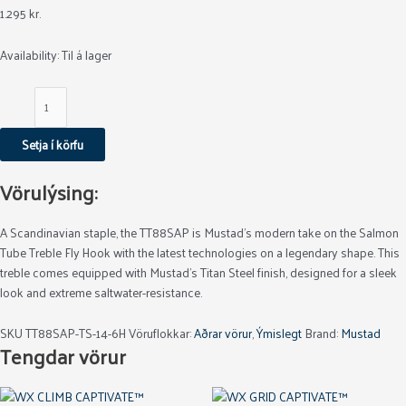
1.295
kr.
Availability:
Til á lager
Setja í körfu
Vörulýsing:
A Scandinavian staple, the TT88SAP is Mustad’s modern take on the Salmon
Tube Treble Fly Hook with the latest technologies on a legendary shape. This
treble comes equipped with Mustad’s Titan Steel finish, designed for a sleek
look and extreme saltwater-resistance.
SKU
TT88SAP-TS-14-6H
Vöruflokkar:
Aðrar vörur
,
Ýmislegt
Brand:
Mustad
Tengdar vörur