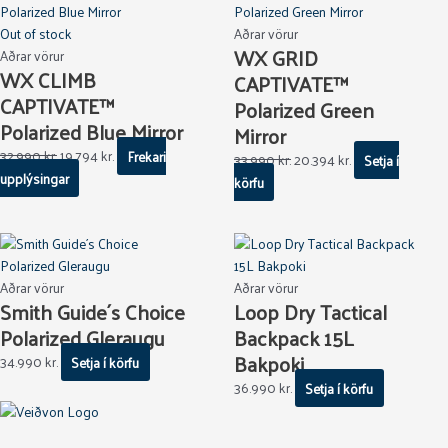
Out of stock
Aðrar vörur
WX GRID
Aðrar vörur
WX CLIMB
CAPTIVATE™
CAPTIVATE™
Polarized Green
Polarized Blue Mirror
Mirror
32.990
kr.
19.794
kr.
Frekari
33.990
kr.
20.394
kr.
Setja í
upplýsingar
körfu
Aðrar vörur
Aðrar vörur
Smith Guide´s Choice
Loop Dry Tactical
Polarized Gleraugu
Backpack 15L
Bakpoki
34.990
kr.
Setja í körfu
36.990
kr.
Setja í körfu