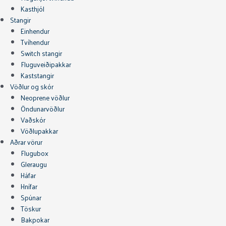
Kasthjól
Stangir
Einhendur
Tvíhendur
Switch stangir
Fluguveiðipakkar
Kaststangir
Vöðlur og skór
Neoprene vöðlur
Öndunarvöðlur
Vaðskór
Vöðlupakkar
Aðrar vörur
Flugubox
Gleraugu
Háfar
Hnífar
Spúnar
Töskur
Bakpokar