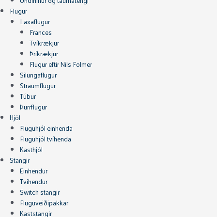
Undirlínur og taumatengi
Flugur
Laxaflugur
Frances
Tvíkrækjur
Þríkrækjur
Flugur eftir Nils Folmer
Silungaflugur
Straumflugur
Túbur
Þurrflugur
Hjól
Fluguhjól einhenda
Fluguhjól tvíhenda
Kasthjól
Stangir
Einhendur
Tvíhendur
Switch stangir
Fluguveiðipakkar
Kaststangir