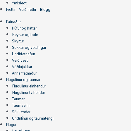
Ýmislegt
Fréttir – Veiðifréttir – Blogg
Fatnaður
Húfur og hattar
Peysur og bolir
Skyrtur
Sokkar og vettlingar
Undirfatnaður
Veiðivesti
Vöðlujakkar
Annar fatnaður
Flugulínur og taumar
Flugulínur einhendur
Flugulínur tvíhendur
Taumar
Taumaefni
Sökkendar
Undirlínur og taumatengi
Flugur
Laxaflugur