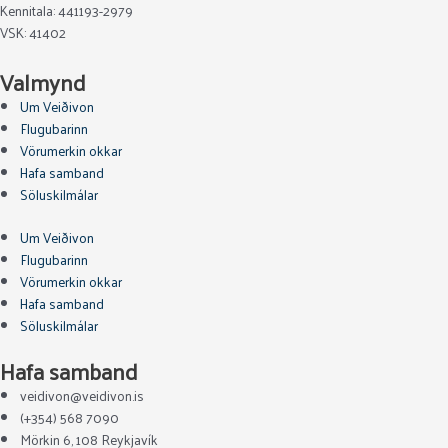
Kennitala: 441193-2979
VSK: 41402
Valmynd
Um Veiðivon
Flugubarinn
Vörumerkin okkar
Hafa samband
Söluskilmálar
Um Veiðivon
Flugubarinn
Vörumerkin okkar
Hafa samband
Söluskilmálar
Hafa samband
veidivon@veidivon.is
(+354) 568 7090
Mörkin 6, 108 Reykjavík