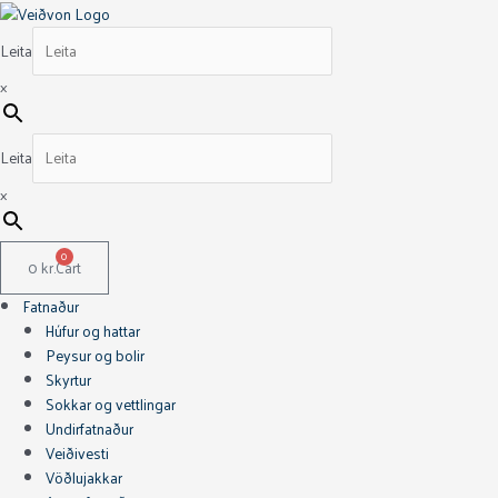
Skip
Mustad
Original
Current
to
Túbuþríkrækjur
price
price
Leita
content
nr-
was:
is:
12
35.990 kr..
21.594 kr..
×
quantity
Leita
×
0
0
kr.
Cart
Fatnaður
Húfur og hattar
Peysur og bolir
Skyrtur
Sokkar og vettlingar
Undirfatnaður
Veiðivesti
Vöðlujakkar