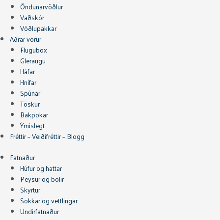
Öndunarvöðlur
Vaðskór
Vöðlupakkar
Aðrar vörur
Flugubox
Gleraugu
Háfar
Hnífar
Spúnar
Töskur
Bakpokar
Ýmislegt
Fréttir – Veiðifréttir – Blogg
Fatnaður
Húfur og hattar
Peysur og bolir
Skyrtur
Sokkar og vettlingar
Undirfatnaður