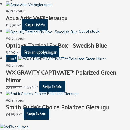
Aðrar vörur
Aqua Artic Veiðigleraugu
11.990
kr.
Setja í körfu
Out of stock
Aðrar vörur
Opti 185 Tactical Fly Box – Swedish Blue
5.990
kr.
Frekari upplýsingar
Tilboð!
Aðrar vörur
WX GRAVITY CAPTIVATE™ Polarized Green
Mirror
35.990
kr.
21.594
kr.
Setja í körfu
Aðrar vörur
Smith Guide´s Choice Polarized Gleraugu
34.990
kr.
Setja í körfu