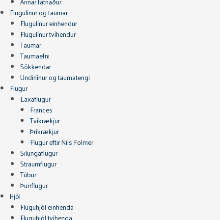
Annar fatnaður
Flugulínur og taumar
Flugulínur einhendur
Flugulínur tvíhendur
Taumar
Taumaefni
Sökkendar
Undirlínur og taumatengi
Flugur
Laxaflugur
Frances
Tvíkrækjur
Þríkrækjur
Flugur eftir Nils Folmer
Silungaflugur
Straumflugur
Túbur
Þurrflugur
Hjól
Fluguhjól einhenda
Fluguhjól tvíhenda