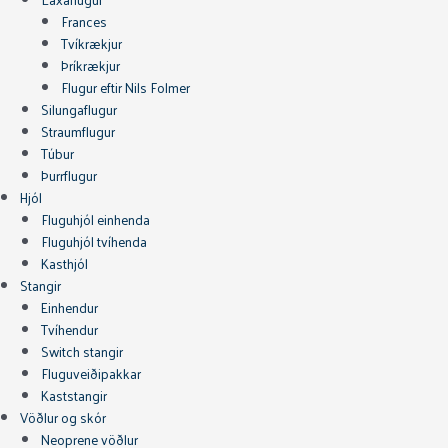
Frances
Tvíkrækjur
Þríkrækjur
Flugur eftir Nils Folmer
Silungaflugur
Straumflugur
Túbur
Þurrflugur
Hjól
Fluguhjól einhenda
Fluguhjól tvíhenda
Kasthjól
Stangir
Einhendur
Tvíhendur
Switch stangir
Fluguveiðipakkar
Kaststangir
Vöðlur og skór
Neoprene vöðlur