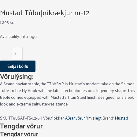
Mustad Túbuþríkrækjur nr-12
1.295
kr.
Availability:
Til á lager
Setja í körfu
Vörulýsing:
A Scandinavian staple, the TT88SAP is Mustad’s modern take on the Salmon
Tube Treble Fly Hook with the latest technologies on a legendary shape. This
treble comes equipped with Mustad’s Titan Steel finish, designed for a sleek
look and extreme saltwater-resistance.
SKU
TT88SAP-TS-12-6H
Vöruflokkar:
Aðrar vörur
,
Ýmislegt
Brand:
Mustad
Tengdar vörur
Tengdar vörur