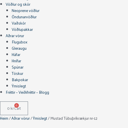
Vöðlur og skór
Neoprene vöðlur
Öndunarvöðlur
Vaðskór
Vöðlupakkar
Aðrar vörur
Flugubox
Gleraugu
Háfar
Hnífar
Spúnar
Töskur
Bakpokar
Ýmislegt
Fréttir – Veiðifréttir – Blogg
0
0
kr.
Cart
Heim
/
Aðrar vörur
/
Ýmislegt
/ Mustad Túbuþríkrækjur nr-12