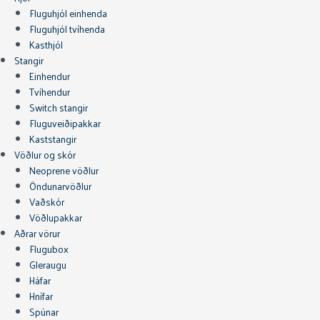
Fluguhjól einhenda
Fluguhjól tvíhenda
Kasthjól
Stangir
Einhendur
Tvíhendur
Switch stangir
Fluguveiðipakkar
Kaststangir
Vöðlur og skór
Neoprene vöðlur
Öndunarvöðlur
Vaðskór
Vöðlupakkar
Aðrar vörur
Flugubox
Gleraugu
Háfar
Hnífar
Spúnar