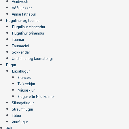
Veiðivesti
Vöðlujakkar
Annar fatnaður
Flugulínur og taumar
Flugulínur einhendur
Flugulínur tvíhendur
Taumar
Taumaefni
Sökkendar
Undirlínur og taumatengi
Flugur
Laxaflugur
Frances
Tvíkrækjur
Þríkrækjur
Flugur eftir Nils Folmer
Silungaflugur
Straumflugur
Túbur
Þurrflugur
Hjól