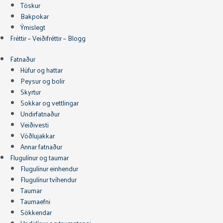
Töskur
Bakpokar
Ýmislegt
Fréttir – Veiðifréttir – Blogg
Fatnaður
Húfur og hattar
Peysur og bolir
Skyrtur
Sokkar og vettlingar
Undirfatnaður
Veiðivesti
Vöðlujakkar
Annar fatnaður
Flugulínur og taumar
Flugulínur einhendur
Flugulínur tvíhendur
Taumar
Taumaefni
Sökkendar