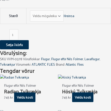
Stærð
Hreinsa
Setja í körfu
Vörulýsing:
SKU
VVM-0378
Vöruflokkar:
Flugur
,
Flugur eftir Nils Folmer
,
Laxaflugur
,
Tvíkrækjur
Vörumerki:
ATLANTIC FLIES
Brand:
Atlantic Flies
Tengdar vörur
This
This
product
product
Flugur eftir Nils Folmer
Flugur eftir Nils Folmer
has
has
Radian Tvíkrækja
Höský Tvíkrækja
multiple
multiple
745
kr.
Veldu kosti
745
kr.
Veldu kosti
variants.
variants.
The
The
options
options