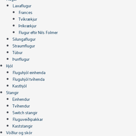
Laxaflugur
Frances
Tvíkrækjur
Þríkrækjur
Flugur eftir Nils Folmer
Silungaflugur
Straumflugur
Túbur
Þurrflugur
Hjól
Fluguhjól einhenda
Fluguhjól tvíhenda
Kasthjól
Stangir
Einhendur
Tvíhendur
Switch stangir
Fluguveiðipakkar
Kaststangir
Vöðlur og skór