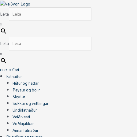
Skip
Mentalizer
to
Tvíkrækja
Leita
content
quantity
×
Leita
×
0
kr.
0
Cart
Fatnaður
Húfur og hattar
Peysur og bolir
Skyrtur
Sokkar og vettlingar
Undirfatnaður
Veiðivesti
Vöðlujakkar
Annar fatnaður
Flugulínur og taumar