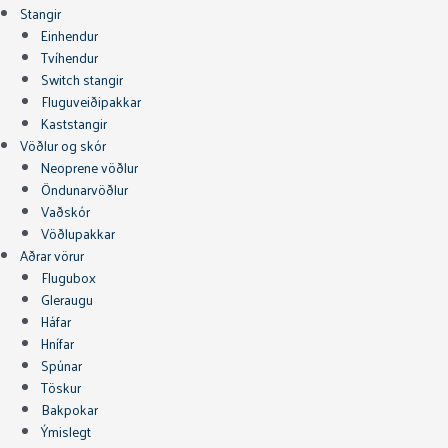
Stangir
Einhendur
Tvíhendur
Switch stangir
Fluguveiðipakkar
Kaststangir
Vöðlur og skór
Neoprene vöðlur
Öndunarvöðlur
Vaðskór
Vöðlupakkar
Aðrar vörur
Flugubox
Gleraugu
Háfar
Hnífar
Spúnar
Töskur
Bakpokar
Ýmislegt