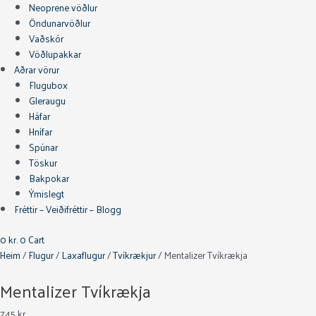
Neoprene vöðlur
Öndunarvöðlur
Vaðskór
Vöðlupakkar
Aðrar vörur
Flugubox
Gleraugu
Háfar
Hnífar
Spúnar
Töskur
Bakpokar
Ýmislegt
Fréttir – Veiðifréttir – Blogg
0
kr.
0
Cart
Heim
/
Flugur
/
Laxaflugur
/
Tvíkrækjur
/ Mentalizer Tvíkrækja
Mentalizer Tvíkrækja
745
kr.