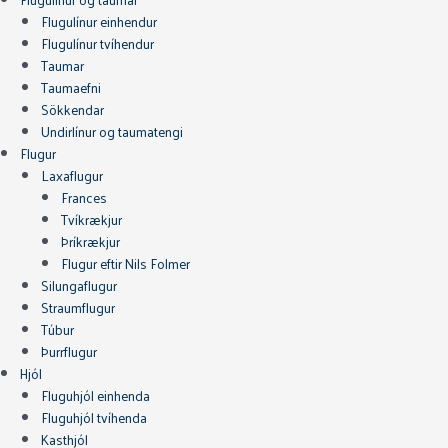
Flugulínur einhendur
Flugulínur tvíhendur
Taumar
Taumaefni
Sökkendar
Undirlínur og taumatengi
Flugur
Laxaflugur
Frances
Tvíkrækjur
Þríkrækjur
Flugur eftir Nils Folmer
Silungaflugur
Straumflugur
Túbur
Þurrflugur
Hjól
Fluguhjól einhenda
Fluguhjól tvíhenda
Kasthjól