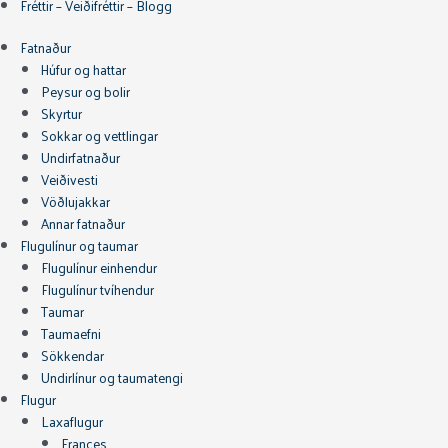
Fréttir – Veiðifréttir – Blogg
Fatnaður
Húfur og hattar
Peysur og bolir
Skyrtur
Sokkar og vettlingar
Undirfatnaður
Veiðivesti
Vöðlujakkar
Annar fatnaður
Flugulínur og taumar
Flugulínur einhendur
Flugulínur tvíhendur
Taumar
Taumaefni
Sökkendar
Undirlínur og taumatengi
Flugur
Laxaflugur
Frances