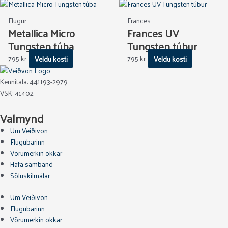
This
This
may
may
product
product
be
be
Flugur
Frances
has
has
chosen
chosen
Metallica Micro
Frances UV
multiple
multiple
on
on
Tungsten túba
Tungsten túbur
variants.
variants.
the
the
795
kr.
Veldu kosti
795
kr.
Veldu kosti
The
The
product
product
options
options
page
page
may
may
Kennitala: 441193-2979
be
be
VSK: 41402
chosen
chosen
Valmynd
on
on
the
the
Um Veiðivon
product
product
Flugubarinn
page
page
Vörumerkin okkar
Hafa samband
Söluskilmálar
Um Veiðivon
Flugubarinn
Vörumerkin okkar