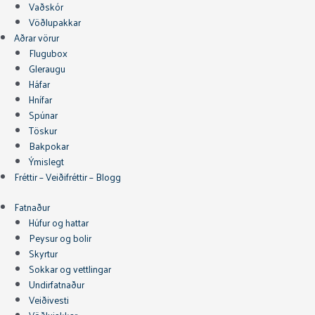
Vaðskór
Vöðlupakkar
Aðrar vörur
Flugubox
Gleraugu
Háfar
Hnífar
Spúnar
Töskur
Bakpokar
Ýmislegt
Fréttir – Veiðifréttir – Blogg
Fatnaður
Húfur og hattar
Peysur og bolir
Skyrtur
Sokkar og vettlingar
Undirfatnaður
Veiðivesti