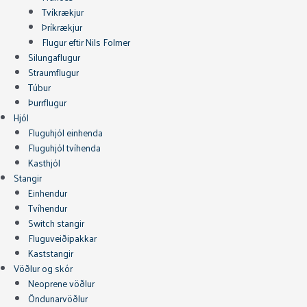
Tvíkrækjur
Þríkrækjur
Flugur eftir Nils Folmer
Silungaflugur
Straumflugur
Túbur
Þurrflugur
Hjól
Fluguhjól einhenda
Fluguhjól tvíhenda
Kasthjól
Stangir
Einhendur
Tvíhendur
Switch stangir
Fluguveiðipakkar
Kaststangir
Vöðlur og skór
Neoprene vöðlur
Öndunarvöðlur