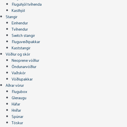
Fluguhjól tvíhenda
Kasthjól
Stangir
Einhendur
Tvíhendur
Switch stangir
Fluguveiðipakkar
Kaststangir
Vöðlur og skór
Neoprene vöðlur
Öndunarvöðlur
Vaðskór
Vöðlupakkar
Aðrar vörur
Flugubox
Gleraugu
Háfar
Hnífar
Spúnar
Töskur