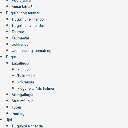
Vöðlujakkar
Annar fatnaður
Flugulínur og taumar
Flugulínur einhendur
Flugulínur tvíhendur
Taumar
Taumaefni
Sökkendar
Undirlínur og taumatengi
Flugur
Laxaflugur
Frances
Tvíkrækjur
Þríkrækjur
Flugur eftir Nils Folmer
Silungaflugur
Straumflugur
Túbur
Þurrflugur
Hjól
Fluguhjól einhenda