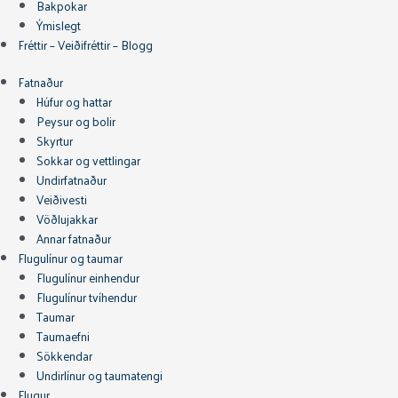
Bakpokar
Ýmislegt
Fréttir – Veiðifréttir – Blogg
Fatnaður
Húfur og hattar
Peysur og bolir
Skyrtur
Sokkar og vettlingar
Undirfatnaður
Veiðivesti
Vöðlujakkar
Annar fatnaður
Flugulínur og taumar
Flugulínur einhendur
Flugulínur tvíhendur
Taumar
Taumaefni
Sökkendar
Undirlínur og taumatengi
Flugur