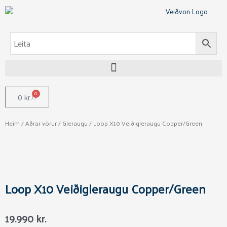
Skip
to
content
0
Cart
0
kr.
Heim
/
Aðrar vörur
/
Gleraugu
/ Loop X10 Veiðigleraugu Copper/Green
Loop X10 Veiðigleraugu Copper/Green
19.990
kr.