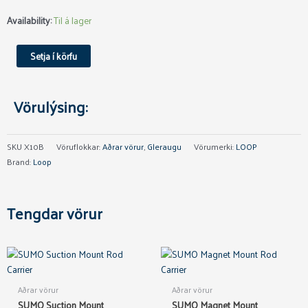
Loop
Availability:
Til á lager
X10
Veiðigleraugu
Setja í körfu
Copper/Green
quantity
Vörulýsing:
SKU
X10B
Vöruflokkar:
Aðrar vörur
,
Gleraugu
Vörumerki:
LOOP
Brand:
Loop
Tengdar vörur
Aðrar vörur
Aðrar vörur
SUMO Suction Mount
SUMO Magnet Mount