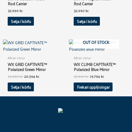
Rod Carrier
Rod Carrier
32.990
kr.
32.990
kr.
Setja í körfu
Setja í körfu
Original
Current
Original
Current
OUT OF STOCK
price
price
price
price
was:
is:
was:
is:
33.990 kr..
20.394 kr..
32.990 kr..
19.794 kr..
Aðrar vörur
Aðrar vörur
WX GRID CAPTIVATE™
WX CLIMB CAPTIVATE™
Polarized Green Mirror
Polarized Blue Mirror
33.990
kr.
20.394
kr.
32.990
kr.
19.794
kr.
Setja í körfu
Frekari upplýsingar