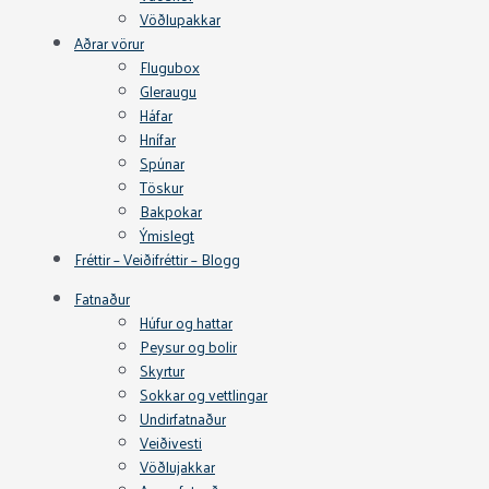
Vöðlupakkar
Aðrar vörur
Flugubox
Gleraugu
Háfar
Hnífar
Spúnar
Töskur
Bakpokar
Ýmislegt
Fréttir – Veiðifréttir – Blogg
Fatnaður
Húfur og hattar
Peysur og bolir
Skyrtur
Sokkar og vettlingar
Undirfatnaður
Veiðivesti
Vöðlujakkar