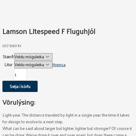
Lamson Litespeed F Fluguhjól
107.990
kr.
Stærð
Litur
Hreinsa
Setja í körfu
Vörulýsing:
Light-year. The distance traveled by light in a single year; the time it takes
for design to evolve to a next step.
What can be said about larger but lighter, lighter but stronger? Of course it
can be done. We’ve done it over and over again, but does there come a