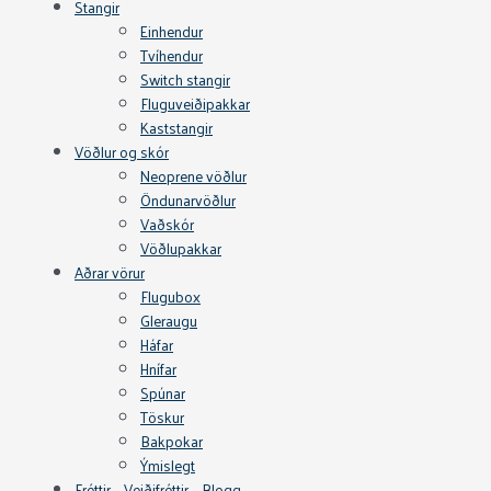
Stangir
Einhendur
Tvíhendur
Switch stangir
Fluguveiðipakkar
Kaststangir
Vöðlur og skór
Neoprene vöðlur
Öndunarvöðlur
Vaðskór
Vöðlupakkar
Aðrar vörur
Flugubox
Gleraugu
Háfar
Hnífar
Spúnar
Töskur
Bakpokar
Ýmislegt
Fréttir – Veiðifréttir – Blogg