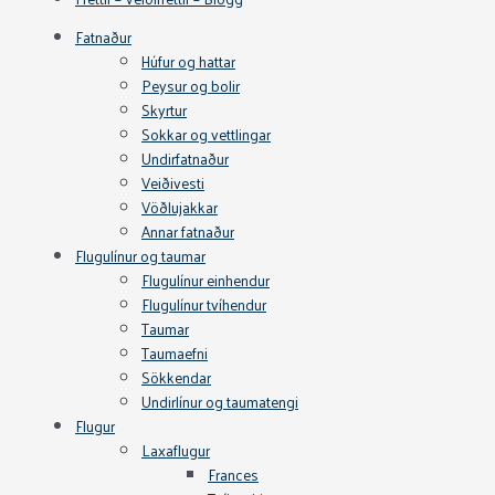
Fatnaður
Húfur og hattar
Peysur og bolir
Skyrtur
Sokkar og vettlingar
Undirfatnaður
Veiðivesti
Vöðlujakkar
Annar fatnaður
Flugulínur og taumar
Flugulínur einhendur
Flugulínur tvíhendur
Taumar
Taumaefni
Sökkendar
Undirlínur og taumatengi
Flugur
Laxaflugur
Frances