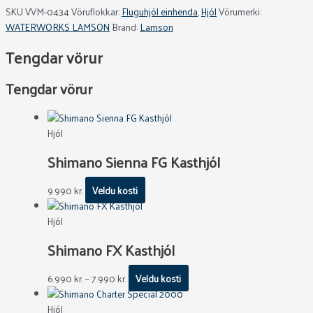
SKU
VVM-0434
Vöruflokkar:
Fluguhjól einhenda
,
Hjól
Vörumerki:
WATERWORKS LAMSON
Brand:
Lamson
Tengdar vörur
Tengdar vörur
Hjól
Shimano Sienna FG Kasthjól
9.990
kr.
Veldu kosti
Hjól
Shimano FX Kasthjól
6.990
kr.
–
7.990
kr.
Veldu kosti
Hjól