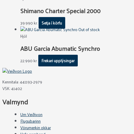
Shimano Charter Special 2000
39.990
kr.
Setja í körfu
Out of stock
Hjól
ABU Garcia Abumatic Synchro
22.990
kr.
Frekari upplýsingar
Kennitala: 441193-2979
VSK: 41402
Valmynd
Um Veiðivon
Flugubarinn
Vörumerkin okkar