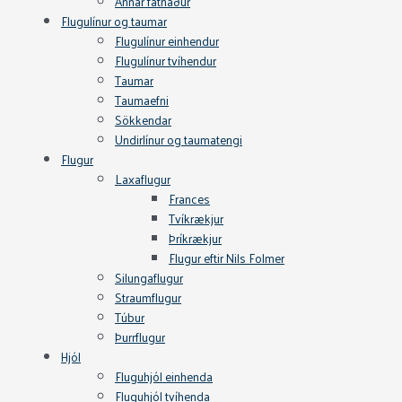
Annar fatnaður
Flugulínur og taumar
Flugulínur einhendur
Flugulínur tvíhendur
Taumar
Taumaefni
Sökkendar
Undirlínur og taumatengi
Flugur
Laxaflugur
Frances
Tvíkrækjur
Þríkrækjur
Flugur eftir Nils Folmer
Silungaflugur
Straumflugur
Túbur
Þurrflugur
Hjól
Fluguhjól einhenda
Fluguhjól tvíhenda