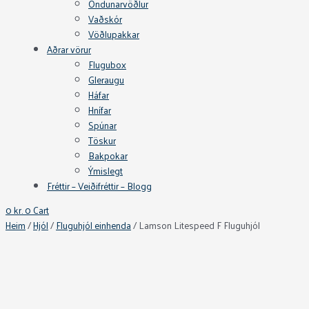
Öndunarvöðlur
Vaðskór
Vöðlupakkar
Aðrar vörur
Flugubox
Gleraugu
Háfar
Hnífar
Spúnar
Töskur
Bakpokar
Ýmislegt
Fréttir – Veiðifréttir – Blogg
0
kr.
0
Cart
Heim
/
Hjól
/
Fluguhjól einhenda
/ Lamson Litespeed F Fluguhjól