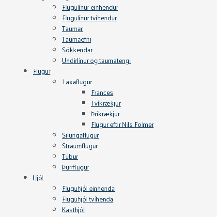
Flugulínur einhendur
Flugulínur tvíhendur
Taumar
Taumaefni
Sökkendar
Undirlínur og taumatengi
Flugur
Laxaflugur
Frances
Tvíkrækjur
Þríkrækjur
Flugur eftir Nils Folmer
Silungaflugur
Straumflugur
Túbur
Þurrflugur
Hjól
Fluguhjól einhenda
Fluguhjól tvíhenda
Kasthjól