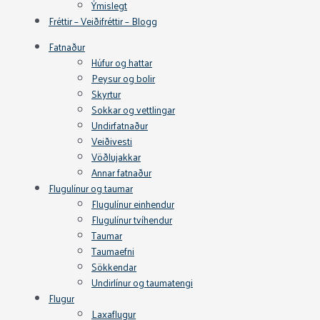
Ýmislegt
Fréttir – Veiðifréttir – Blogg
Fatnaður
Húfur og hattar
Peysur og bolir
Skyrtur
Sokkar og vettlingar
Undirfatnaður
Veiðivesti
Vöðlujakkar
Annar fatnaður
Flugulínur og taumar
Flugulínur einhendur
Flugulínur tvíhendur
Taumar
Taumaefni
Sökkendar
Undirlínur og taumatengi
Flugur
Laxaflugur