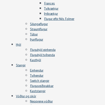
Frances
Tvíkrækjur
Þríkrækjur
Flugur eftir Nils Folmer
Silungaflugur
Straumflugur
Túbur
Þurrflugur
Hjól
Fluguhjól einhenda
Fluguhjól tvíhenda
Kasthjól
Stangir
Einhendur
Tvíhendur
Switch stangir
Fluguveiðipakkar
Kaststangir
Vöðlur og skór
Neoprene vöðlur