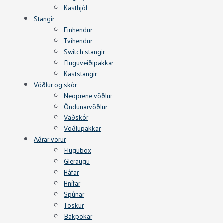
Kasthjól
Stangir
Einhendur
Tvíhendur
Switch stangir
Fluguveiðipakkar
Kaststangir
Vöðlur og skór
Neoprene vöðlur
Öndunarvöðlur
Vaðskór
Vöðlupakkar
Aðrar vörur
Flugubox
Gleraugu
Háfar
Hnífar
Spúnar
Töskur
Bakpokar