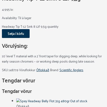
4.995
kr.
Availability:
Til á lager
Headway Tip T-12 Sink 8 12f 9,5g quantity
Setja í körfu
Vörulýsing:
10´ level T material with a 2´ front taper for digging deep, while looking for
early season chromers – or working deep pools during late season.
SKU
148719
Vöruflokkur:
Óflokkað
Brand:
Scientific Anglers
Tengdar vörur
Tengdar vörur
Out of stock
Óflokkað