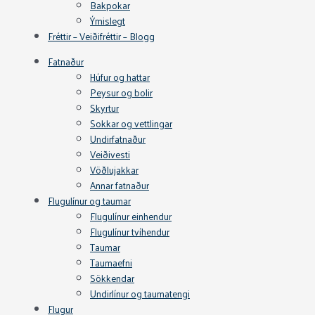
Bakpokar
Ýmislegt
Fréttir – Veiðifréttir – Blogg
Fatnaður
Húfur og hattar
Peysur og bolir
Skyrtur
Sokkar og vettlingar
Undirfatnaður
Veiðivesti
Vöðlujakkar
Annar fatnaður
Flugulínur og taumar
Flugulínur einhendur
Flugulínur tvíhendur
Taumar
Taumaefni
Sökkendar
Undirlínur og taumatengi
Flugur