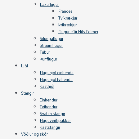
Laxaflugur
Frances
Tvíkrækjur
Þríkrækjur
Flugur eftir Nils Folmer
Silungaflugur
Straumflugur
Túbur
Þurrflugur
Hjól
Fluguhjól einhenda
Fluguhjól tvíhenda
Kasthjól
Stangir
Einhendur
Tvíhendur
Switch stangir
Fluguveiðipakkar
Kaststangir
Vöðlur og skór