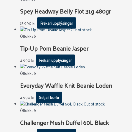
Spey Headway Belly Flot 31g 480gr
15.990
kr.
Frekari upplýsingar
Out of stock
Óflokkað
Tip-Up Pom Beanie Jasper
4.990
kr.
Frekari upplýsingar
Óflokkað
Everyday Waffle Knit Beanie Loden
4.990
kr.
Setja í körfu
Out of stock
Óflokkað
Challenger Mesh Duffel 60L Black