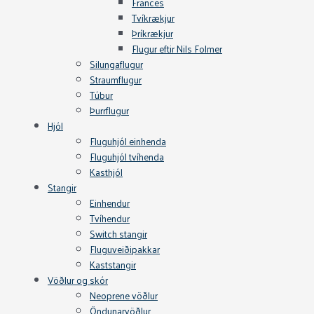
Frances
Tvíkrækjur
Þríkrækjur
Flugur eftir Nils Folmer
Silungaflugur
Straumflugur
Túbur
Þurrflugur
Hjól
Fluguhjól einhenda
Fluguhjól tvíhenda
Kasthjól
Stangir
Einhendur
Tvíhendur
Switch stangir
Fluguveiðipakkar
Kaststangir
Vöðlur og skór
Neoprene vöðlur
Öndunarvöðlur