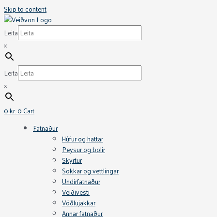
Skip to content
Leita
×
Leita
×
0
kr.
0
Cart
Fatnaður
Húfur og hattar
Peysur og bolir
Skyrtur
Sokkar og vettlingar
Undirfatnaður
Veiðivesti
Vöðlujakkar
Annar fatnaður