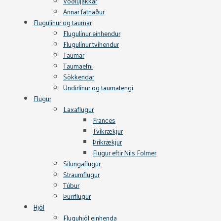
Vöðlujakkar
Annar fatnaður
Flugulínur og taumar
Flugulínur einhendur
Flugulínur tvíhendur
Taumar
Taumaefni
Sökkendar
Undirlínur og taumatengi
Flugur
Laxaflugur
Frances
Tvíkrækjur
Þríkrækjur
Flugur eftir Nils Folmer
Silungaflugur
Straumflugur
Túbur
Þurrflugur
Hjól
Fluguhjól einhenda