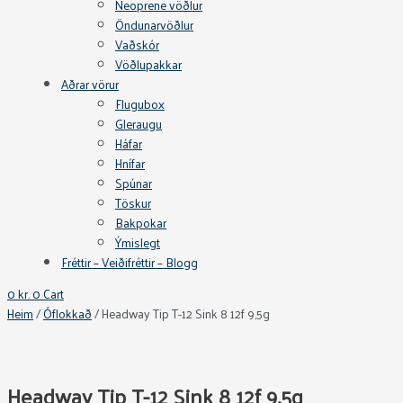
Neoprene vöðlur
Öndunarvöðlur
Vaðskór
Vöðlupakkar
Aðrar vörur
Flugubox
Gleraugu
Háfar
Hnífar
Spúnar
Töskur
Bakpokar
Ýmislegt
Fréttir – Veiðifréttir – Blogg
0
kr.
0
Cart
Heim
/
Óflokkað
/ Headway Tip T-12 Sink 8 12f 9,5g
Headway Tip T-12 Sink 8 12f 9,5g