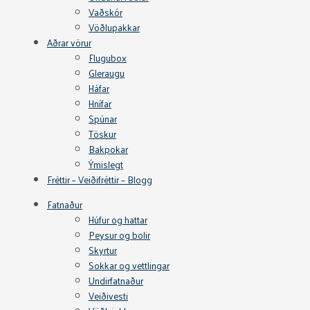
Vaðskór
Vöðlupakkar
Aðrar vörur
Flugubox
Gleraugu
Háfar
Hnífar
Spúnar
Töskur
Bakpokar
Ýmislegt
Fréttir – Veiðifréttir – Blogg
Fatnaður
Húfur og hattar
Peysur og bolir
Skyrtur
Sokkar og vettlingar
Undirfatnaður
Veiðivesti