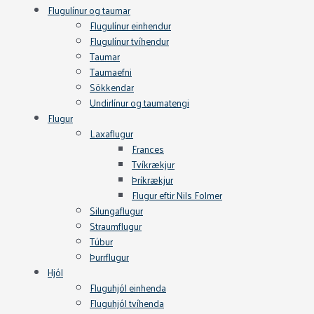
Flugulínur og taumar
Flugulínur einhendur
Flugulínur tvíhendur
Taumar
Taumaefni
Sökkendar
Undirlínur og taumatengi
Flugur
Laxaflugur
Frances
Tvíkrækjur
Þríkrækjur
Flugur eftir Nils Folmer
Silungaflugur
Straumflugur
Túbur
Þurrflugur
Hjól
Fluguhjól einhenda
Fluguhjól tvíhenda