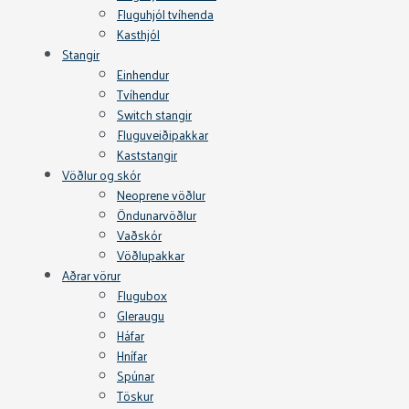
Fluguhjól tvíhenda
Kasthjól
Stangir
Einhendur
Tvíhendur
Switch stangir
Fluguveiðipakkar
Kaststangir
Vöðlur og skór
Neoprene vöðlur
Öndunarvöðlur
Vaðskór
Vöðlupakkar
Aðrar vörur
Flugubox
Gleraugu
Háfar
Hnífar
Spúnar
Töskur