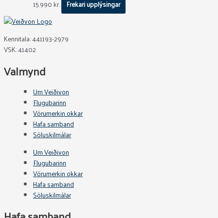
15.990
kr.
Frekari upplýsingar
Kennitala: 441193-2979
VSK: 41402
Valmynd
Um Veiðivon
Flugubarinn
Vörumerkin okkar
Hafa samband
Söluskilmálar
Um Veiðivon
Flugubarinn
Vörumerkin okkar
Hafa samband
Söluskilmálar
Hafa samband