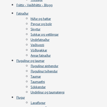
Fréttir – Veiðifréttir – Blogg
Fatnaður
Húfur og hattar
Peysur og bolir
Skyrtur
Sokkar og vettlingar
Undirfatnaður
Veiðivesti
Vöðlujakkar
Annar fatnaður
Flugulínur og taumar
Flugulínur einhendur
Flugulínur tvíhendur
Taumar
Taumaefni
Sökkendar
Undirlínur og taumatengi
Flugur
Laxaflugur