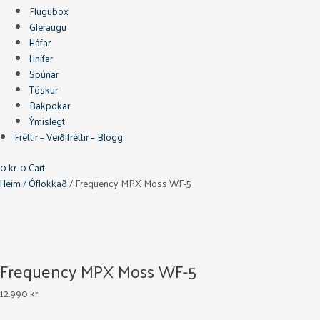
Flugubox
Gleraugu
Háfar
Hnífar
Spúnar
Töskur
Bakpokar
Ýmislegt
Fréttir – Veiðifréttir – Blogg
0
kr.
0
Cart
Heim
/
Óflokkað
/ Frequency MPX Moss WF-5
Frequency MPX Moss WF-5
12.990
kr.