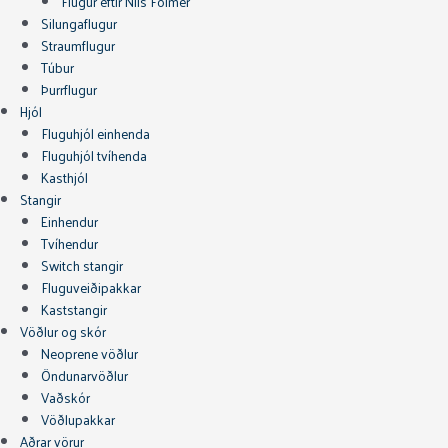
Flugur eftir Nils Folmer
Silungaflugur
Straumflugur
Túbur
Þurrflugur
Hjól
Fluguhjól einhenda
Fluguhjól tvíhenda
Kasthjól
Stangir
Einhendur
Tvíhendur
Switch stangir
Fluguveiðipakkar
Kaststangir
Vöðlur og skór
Neoprene vöðlur
Öndunarvöðlur
Vaðskór
Vöðlupakkar
Aðrar vörur