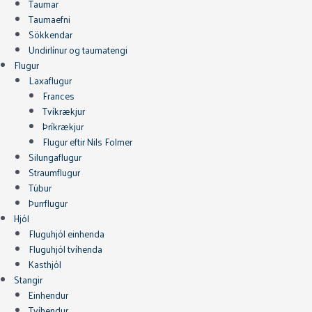
Taumar
Taumaefni
Sökkendar
Undirlínur og taumatengi
Flugur
Laxaflugur
Frances
Tvíkrækjur
Þríkrækjur
Flugur eftir Nils Folmer
Silungaflugur
Straumflugur
Túbur
Þurrflugur
Hjól
Fluguhjól einhenda
Fluguhjól tvíhenda
Kasthjól
Stangir
Einhendur
Tvíhendur