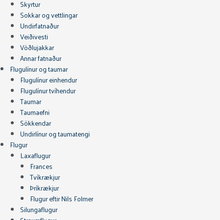
Skyrtur
Sokkar og vettlingar
Undirfatnaður
Veiðivesti
Vöðlujakkar
Annar fatnaður
Flugulínur og taumar
Flugulínur einhendur
Flugulínur tvíhendur
Taumar
Taumaefni
Sökkendar
Undirlínur og taumatengi
Flugur
Laxaflugur
Frances
Tvíkrækjur
Þríkrækjur
Flugur eftir Nils Folmer
Silungaflugur