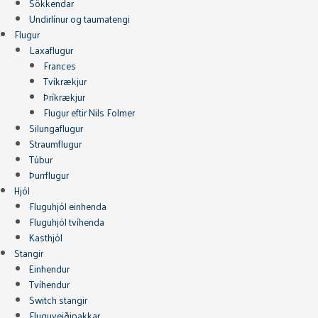
Sökkendar
Undirlínur og taumatengi
Flugur
Laxaflugur
Frances
Tvíkrækjur
Þríkrækjur
Flugur eftir Nils Folmer
Silungaflugur
Straumflugur
Túbur
Þurrflugur
Hjól
Fluguhjól einhenda
Fluguhjól tvíhenda
Kasthjól
Stangir
Einhendur
Tvíhendur
Switch stangir
Fluguveiðipakkar