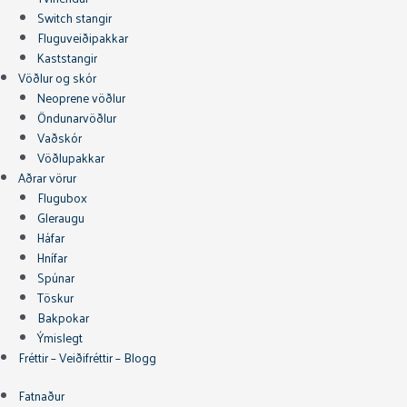
Switch stangir
Fluguveiðipakkar
Kaststangir
Vöðlur og skór
Neoprene vöðlur
Öndunarvöðlur
Vaðskór
Vöðlupakkar
Aðrar vörur
Flugubox
Gleraugu
Háfar
Hnífar
Spúnar
Töskur
Bakpokar
Ýmislegt
Fréttir – Veiðifréttir – Blogg
Fatnaður