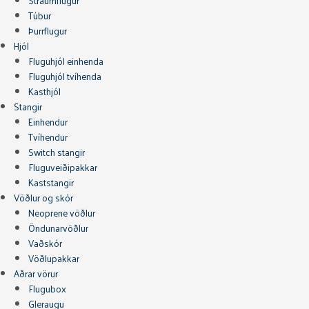
Straumflugur
Túbur
Þurrflugur
Hjól
Fluguhjól einhenda
Fluguhjól tvíhenda
Kasthjól
Stangir
Einhendur
Tvíhendur
Switch stangir
Fluguveiðipakkar
Kaststangir
Vöðlur og skór
Neoprene vöðlur
Öndunarvöðlur
Vaðskór
Vöðlupakkar
Aðrar vörur
Flugubox
Gleraugu