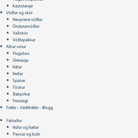
Kaststangir
Vöðlur og skór
Neoprene vöðlur
Öndunarvöðlur
Vaðskór
Vöðlupakkar
Aðrar vörur
Flugubox
Gleraugu
Háfar
Hnífar
Spúnar
Töskur
Bakpokar
Ýmislegt
Fréttir – Veiðifréttir – Blogg
Fatnaður
Húfur og hattar
Peysur og bolir