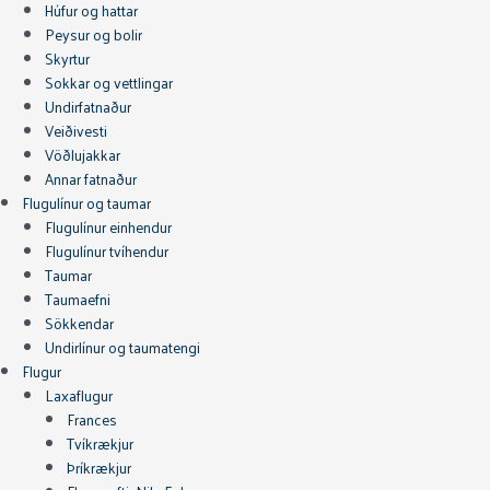
Húfur og hattar
Peysur og bolir
Skyrtur
Sokkar og vettlingar
Undirfatnaður
Veiðivesti
Vöðlujakkar
Annar fatnaður
Flugulínur og taumar
Flugulínur einhendur
Flugulínur tvíhendur
Taumar
Taumaefni
Sökkendar
Undirlínur og taumatengi
Flugur
Laxaflugur
Frances
Tvíkrækjur
Þríkrækjur