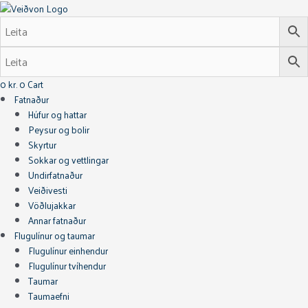
Skip
Frequency
to
MPX
content
Moss
WF-
5
quantity
0
kr.
0
Cart
Fatnaður
Húfur og hattar
Peysur og bolir
Skyrtur
Sokkar og vettlingar
Undirfatnaður
Veiðivesti
Vöðlujakkar
Annar fatnaður
Flugulínur og taumar
Flugulínur einhendur
Flugulínur tvíhendur
Taumar
Taumaefni