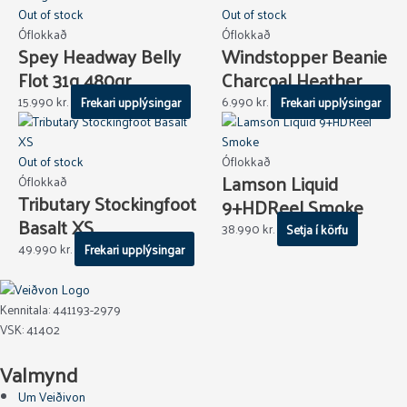
Out of stock
Out of stock
Óflokkað
Óflokkað
Spey Headway Belly
Windstopper Beanie
Flot 31g 480gr
Charcoal Heather
15.990
kr.
Frekari upplýsingar
6.990
kr.
Frekari upplýsingar
Out of stock
Óflokkað
Lamson Liquid
Óflokkað
Tributary Stockingfoot
9+HDReel Smoke
Basalt XS
38.990
kr.
Setja í körfu
49.990
kr.
Frekari upplýsingar
Kennitala: 441193-2979
VSK: 41402
Valmynd
Um Veiðivon