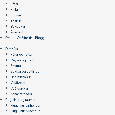
Háfar
Hnífar
Spúnar
Töskur
Bakpokar
Ýmislegt
Fréttir – Veiðifréttir – Blogg
Fatnaður
Húfur og hattar
Peysur og bolir
Skyrtur
Sokkar og vettlingar
Undirfatnaður
Veiðivesti
Vöðlujakkar
Annar fatnaður
Flugulínur og taumar
Flugulínur einhendur
Flugulínur tvíhendur