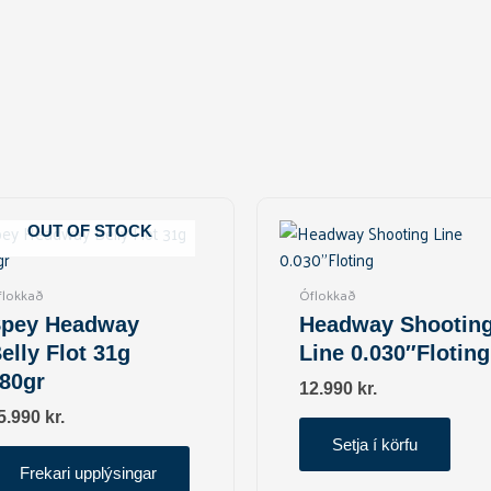
OUT OF STOCK
flokkað
Óflokkað
pey Headway
Headway Shootin
elly Flot 31g
Line 0.030″Floting
80gr
12.990
kr.
5.990
kr.
Setja í körfu
Frekari upplýsingar