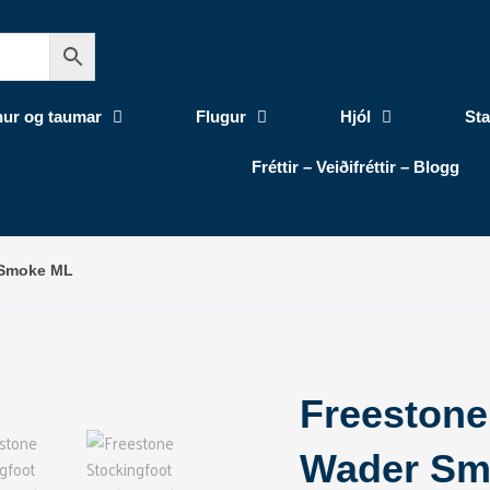
nur og taumar
Flugur
Hjól
Sta
Fréttir – Veiðifréttir – Blogg
 Smoke ML
Freestone
Wader Sm