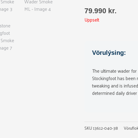
79.990
kr.
Uppselt
Vörulýsing:
The ultimate wader for 
Stockingfoot has been r
tweaking and is infus
determined daily driver
SKU
13612-040-38
Vöruflok