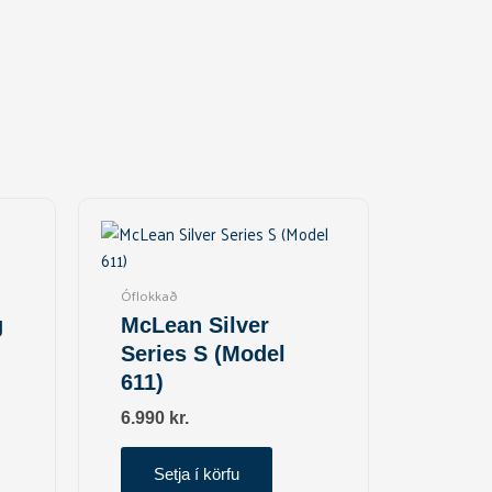
Óflokkað
g
McLean Silver
Series S (Model
611)
6.990
kr.
Setja í körfu