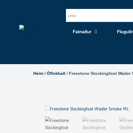
Skip
to
content
Fatnaður
Flugulí
Heim
/
Óflokkað
/ Freestone Stockingfoot Wader