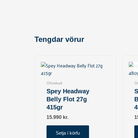
Tengdar vörur
Óflokkað
Ó
Spey Headway
S
Belly Flot 27g
B
415gr
4
15.990
kr.
1
Setja í körfu