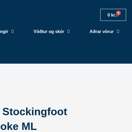
0
Cart
0
kr.
ngir
Vöðlur og skór
Aðrar vörur
 Stockingfoot
oke ML