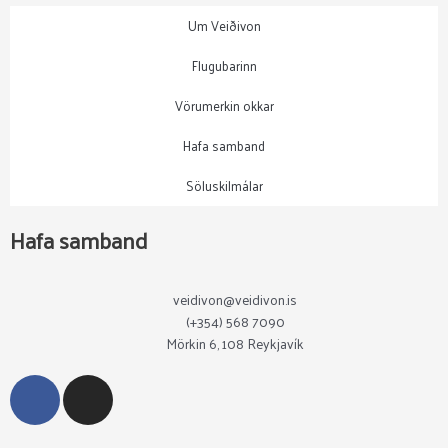
Um Veiðivon
Flugubarinn
Vörumerkin okkar
Hafa samband
Söluskilmálar
Hafa samband
veidivon@veidivon.is
(+354) 568 7090
Mörkin 6, 108 Reykjavík
F
I
a
n
c
s