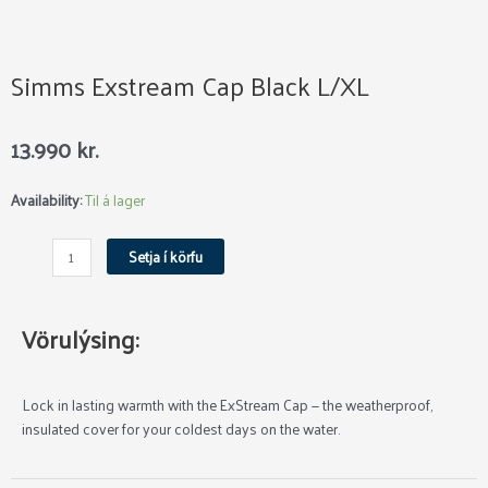
Simms Exstream Cap Black L/XL
13.990
kr.
Simms
Availability:
Til á lager
Exstream
Cap
Setja í körfu
Black
L/XL
quantity
Vörulýsing:
Lock in lasting warmth with the ExStream Cap — the weatherproof,
insulated cover for your coldest days on the water.