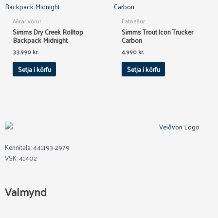
Aðrar vörur
Fatnaður
Simms Dry Creek Rolltop
Simms Trout Icon Trucker
Backpack Midnight
Carbon
33.990
kr.
4.990
kr.
Setja í körfu
Setja í körfu
Kennitala: 441193-2979
VSK: 41402
Valmynd