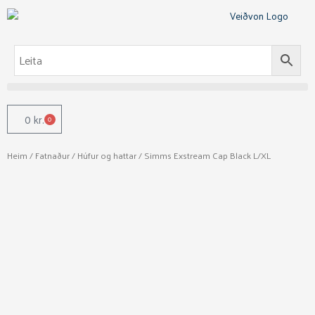
Skip
to
content
0
kr.
0
Cart
Heim
/
Fatnaður
/
Húfur og hattar
/ Simms Exstream Cap Black L/XL