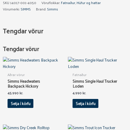
SKU
14017-001-4050
Vöruflokkar:
Fatnaður
,
Húfur og hattar
Vörumerki:
SIMMS
Brand:
Simms
Tengdar vörur
Tengdar vörur
Aðrar vörur
Fatnaður
Simms Headwaters
Simms Single Haul Trucker
Backpack Hickory
Loden
45.990
kr.
4.990
kr.
Setja í körfu
Setja í körfu