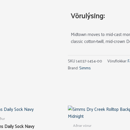
Salt
Catch
Vörulýsing:
quantity
Midtown moves to mid-cast mome
classic cotton-twill, mid-crown 
SKU
14037-1454-00
Vöruflokkar:
F
Brand:
Simms
This
product
ður
has
Aðrar vörur
s Daily Sock Navy
multiple