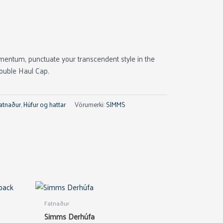
ntum, punctuate your transcendent style in the
Double Haul Cap.
atnaður
,
Húfur og hattar
Vörumerki:
SIMMS
Fatnaður
Simms Derhúfa