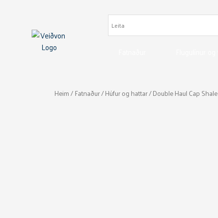
Skip
to
content
Fatnaður
Flugulínur og
Heim
/
Fatnaður
/
Húfur og hattar
/ Double Haul Cap Shale