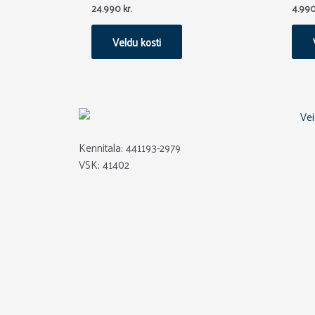
24.990
kr.
4.99
variants.
The
Veldu kosti
options
may
be
chosen
on
the
Kennitala: 441193-2979
product
VSK: 41402
page