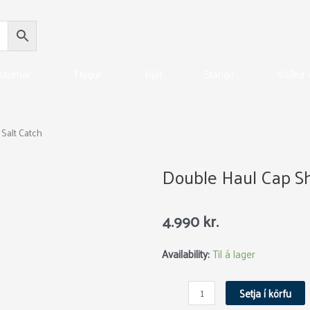
 taumar
Flugur
Hjól
Stangir
Vöðlur 
 Salt Catch
Double Haul Cap Sh
4.990
kr.
Double
Availability:
Til á lager
Haul
Cap
Setja í körfu
Shale