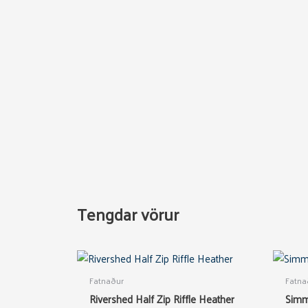
Tengdar vörur
This
product
Fatnaður
Fatna
has
Rivershed Half Zip Riffle Heather
Simm
multiple