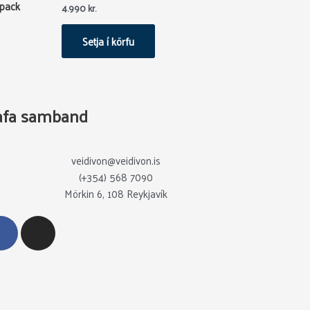
kpack
4.990
kr.
Setja í körfu
afa samband
veidivon@veidivon.is
(+354) 568 7090
Mörkin 6, 108 Reykjavík
F
I
a
n
c
s
e
t
b
a