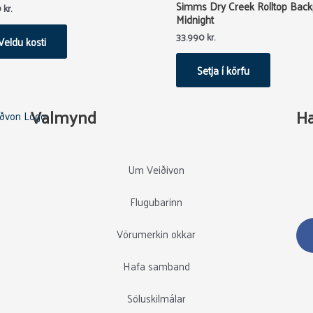
Simms Dry Creek Rolltop Bac
0
kr.
variants.
Midnight
The
33.990
kr.
Veldu kosti
options
may
Setja í körfu
be
chosen
Valmynd
H
on
the
product
page
Um Veiðivon
Flugubarinn
Vörumerkin okkar
Hafa samband
Söluskilmálar