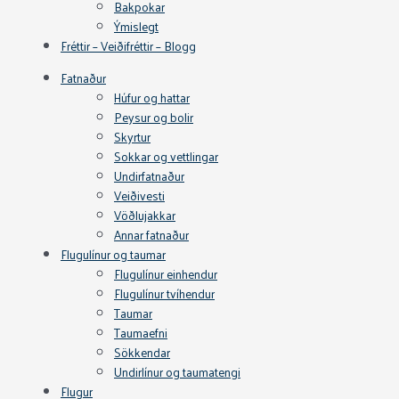
Bakpokar
Ýmislegt
Fréttir – Veiðifréttir – Blogg
Fatnaður
Húfur og hattar
Peysur og bolir
Skyrtur
Sokkar og vettlingar
Undirfatnaður
Veiðivesti
Vöðlujakkar
Annar fatnaður
Flugulínur og taumar
Flugulínur einhendur
Flugulínur tvíhendur
Taumar
Taumaefni
Sökkendar
Undirlínur og taumatengi
Flugur