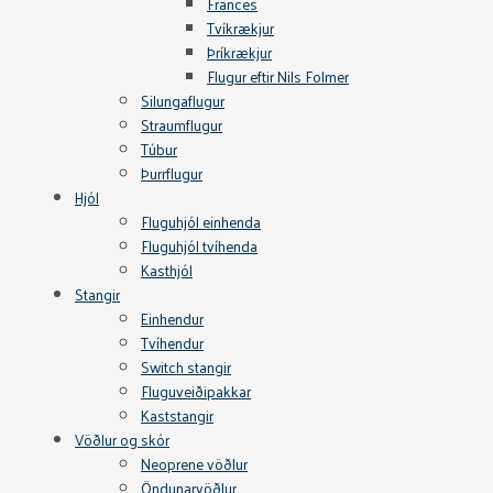
Frances
Tvíkrækjur
Þríkrækjur
Flugur eftir Nils Folmer
Silungaflugur
Straumflugur
Túbur
Þurrflugur
Hjól
Fluguhjól einhenda
Fluguhjól tvíhenda
Kasthjól
Stangir
Einhendur
Tvíhendur
Switch stangir
Fluguveiðipakkar
Kaststangir
Vöðlur og skór
Neoprene vöðlur
Öndunarvöðlur