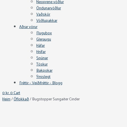
Neoprene vöðlur
Öndunarvöðlur
Vaðskór
Vöðlupakkar
Aðrar vörur
Flugubox
Gleraugu
Háfar
Hnífar
Spúnar
Töskur
Bakpokar
Ýmislegt
Fréttir – Veiðifréttir – Blogg
0
kr.
0
Cart
Heim
/
Óflokkað
/ Bugstopper Sungaiter Cinder