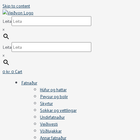
Skip to content
Leita
×
Leita
×
0
kr.
0
Cart
Fatnaður
Húfur og hattar
Peysur og bolir
Skyrtur
Sokkar og vettlingar
Undirfatnaður
Veiðivesti
Vöðlujakkar
Annar fatnaður