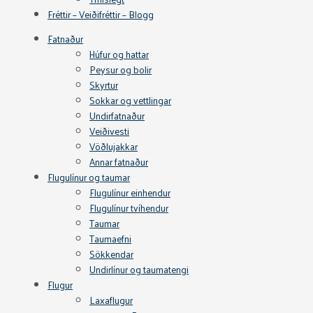
Fréttir – Veiðifréttir – Blogg
Fatnaður
Húfur og hattar
Peysur og bolir
Skyrtur
Sokkar og vettlingar
Undirfatnaður
Veiðivesti
Vöðlujakkar
Annar fatnaður
Flugulínur og taumar
Flugulínur einhendur
Flugulínur tvíhendur
Taumar
Taumaefni
Sökkendar
Undirlínur og taumatengi
Flugur
Laxaflugur