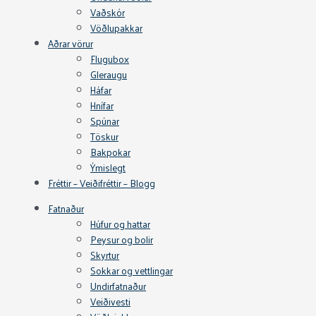
Vaðskór
Vöðlupakkar
Aðrar vörur
Flugubox
Gleraugu
Háfar
Hnífar
Spúnar
Töskur
Bakpokar
Ýmislegt
Fréttir – Veiðifréttir – Blogg
Fatnaður
Húfur og hattar
Peysur og bolir
Skyrtur
Sokkar og vettlingar
Undirfatnaður
Veiðivesti