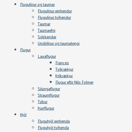
Flugulínur og taumar
Flugulínur einhendur
Flugulínur tvíhendur
Taumar
Taumaefni
Sökkendar
Undirlínur og taumatengi
Flugur
Laxaflugur
Frances
Tvíkrækjur
Þríkrækjur
Flugur eftir Nils Folmer
Silungaflugur
Straumflugur
Túbur
Þurrflugur
Hjól
Fluguhjól einhenda
Fluguhjól tvíhenda