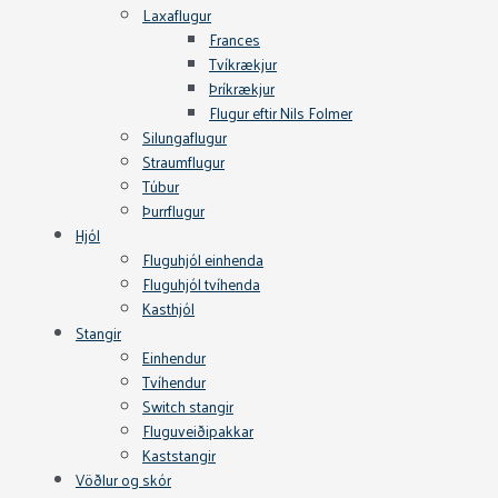
Laxaflugur
Frances
Tvíkrækjur
Þríkrækjur
Flugur eftir Nils Folmer
Silungaflugur
Straumflugur
Túbur
Þurrflugur
Hjól
Fluguhjól einhenda
Fluguhjól tvíhenda
Kasthjól
Stangir
Einhendur
Tvíhendur
Switch stangir
Fluguveiðipakkar
Kaststangir
Vöðlur og skór