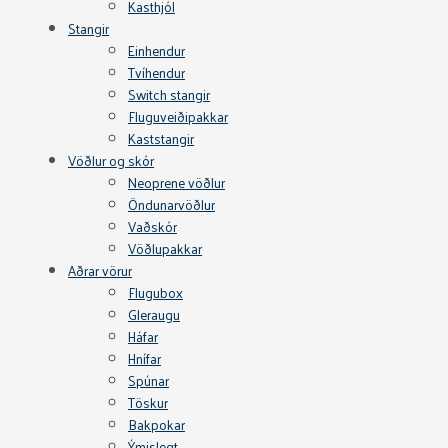
Kasthjól
Stangir
Einhendur
Tvíhendur
Switch stangir
Fluguveiðipakkar
Kaststangir
Vöðlur og skór
Neoprene vöðlur
Öndunarvöðlur
Vaðskór
Vöðlupakkar
Aðrar vörur
Flugubox
Gleraugu
Háfar
Hnífar
Spúnar
Töskur
Bakpokar
Ýmislegt