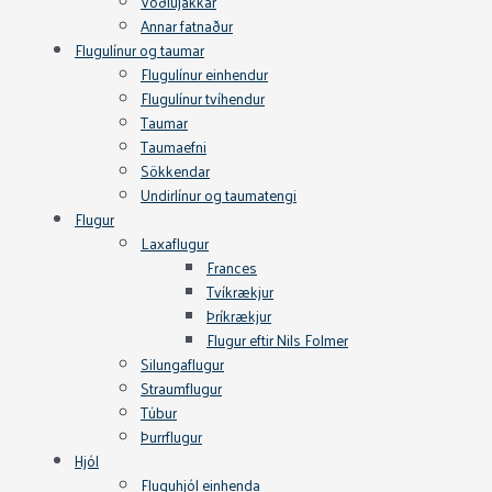
Vöðlujakkar
Annar fatnaður
Flugulínur og taumar
Flugulínur einhendur
Flugulínur tvíhendur
Taumar
Taumaefni
Sökkendar
Undirlínur og taumatengi
Flugur
Laxaflugur
Frances
Tvíkrækjur
Þríkrækjur
Flugur eftir Nils Folmer
Silungaflugur
Straumflugur
Túbur
Þurrflugur
Hjól
Fluguhjól einhenda