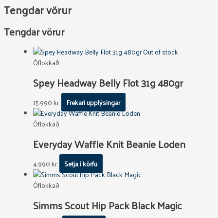
Tengdar vörur
Tengdar vörur
Out of stock
Óflokkað
Spey Headway Belly Flot 31g 480gr
15.990
kr.
Frekari upplýsingar
Óflokkað
Everyday Waffle Knit Beanie Loden
4.990
kr.
Setja í körfu
Óflokkað
Simms Scout Hip Pack Black Magic