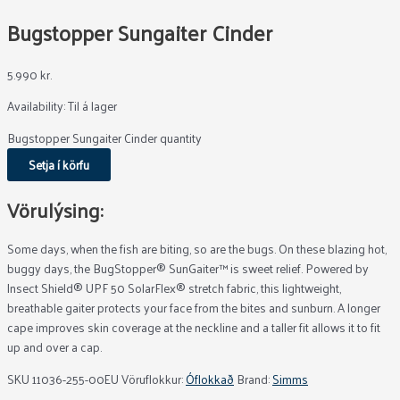
Bugstopper Sungaiter Cinder
5.990
kr.
Availability:
Til á lager
Bugstopper Sungaiter Cinder quantity
Setja í körfu
Vörulýsing:
Some days, when the fish are biting, so are the bugs. On these blazing hot,
buggy days, the BugStopper® SunGaiter™ is sweet relief. Powered by
Insect Shield® UPF 50 SolarFlex® stretch fabric, this lightweight,
breathable gaiter protects your face from the bites and sunburn. A longer
cape improves skin coverage at the neckline and a taller fit allows it to fit
up and over a cap.
SKU
11036-255-00EU
Vöruflokkur:
Óflokkað
Brand:
Simms