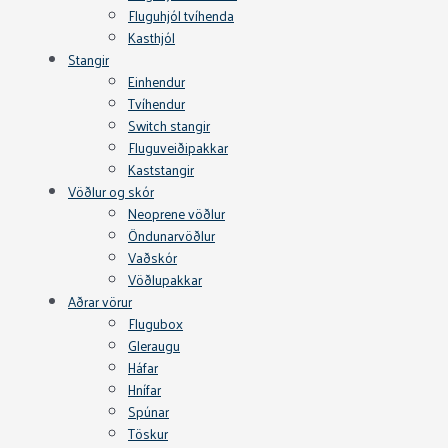
Fluguhjól tvíhenda
Kasthjól
Stangir
Einhendur
Tvíhendur
Switch stangir
Fluguveiðipakkar
Kaststangir
Vöðlur og skór
Neoprene vöðlur
Öndunarvöðlur
Vaðskór
Vöðlupakkar
Aðrar vörur
Flugubox
Gleraugu
Háfar
Hnífar
Spúnar
Töskur