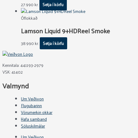
27.990
kr.
Setja í körfu
Óflokkað
Lamson Liquid 9+HDReel Smoke
38.990
kr.
Setja í körfu
Kennitala: 441193-2979
VSK: 41402
Valmynd
Um Veiðivon
Flugubarinn
Vörumerkin okkar
Hafa samband
Söluskilmálar
Um Veiðivon