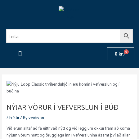
Skip
to
content
0
Cart
0
kr.
Flugulínur og taumar
Vöðlur og skór
Aðrar vörur
Fréttir – Veiðifréttir – Blogg
NÝJAR VÖRUR Í VEFVERSLUN Í BÚÐ
/
Fréttir
/ By
veidivon
Við erum alltaf að fá eitthvað nýtt og við leggjum okkur fram að koma
nýjum vörum hratt og örugglega inn í vefverslunina ásamt því að allar