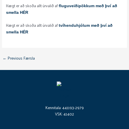
Hægt er að skoða allt úrvalið af
fluguveiðipökkum með því að
smella HÉR
Hægt er að skoða allt úrvalið af
tvíhenduhjólum með því að
smella HÉR
←
Previous Færsla
Kennitala: 441193-2979
VSK: 41402