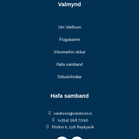
Valmynd
Um Veiðivon
Flugubarinn
Vörumerkin okkar
Hafa samband
Söluskilmálar
Hafa samband
veidivon@veidivon.is
(+354) 568 7090
Mörkin 6, 108 Reykjavík