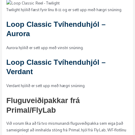
Twilight hjólið fæst fyrir línu 8-11 og er sett upp með hægri snúning.
Loop Classic Tvíhenduhjól –
Aurora
Aurora hjólið er sett upp með vinstri snúning.
Loop Classic Tvíhenduhjól –
Verdant
Verdant hjólið er sett upp með hægri snúning.
Fluguveiðipakkar frá
Primal/FlyLab
Við vorum líka að fá tvo mismunandi fluguveiðipakka sem eiga það
sameiginlegt að innihalda stöng frá Primal, hjól frá FlyLab, WF-flotlínu