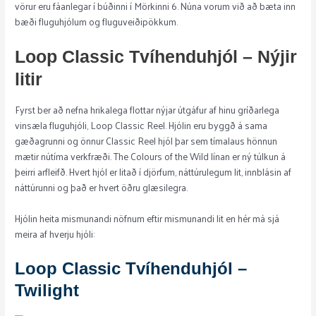
vörur eru fáanlegar í búðinni í Mörkinni 6. Núna vorum við að bæta inn
bæði fluguhjólum og fluguveiðipökkum.
Loop Classic Tvíhenduhjól – Nýjir
litir
Fyrst ber að nefna hrikalega flottar nýjar útgáfur af hinu gríðarlega
vinsæla fluguhjóli, Loop Classic Reel. Hjólin eru byggð á sama
gæðagrunni og önnur Classic Reel hjól þar sem tímalaus hönnun
mætir nútíma verkfræði. The Colours of the Wild línan er ný túlkun á
þeirri arfleifð. Hvert hjól er litað í djörfum, náttúrulegum lit, innblásin af
náttúrunni og það er hvert öðru glæsilegra.
Hjólin heita mismunandi nöfnum eftir mismunandi lit en hér má sjá
meira af hverju hjóli:
Loop Classic Tvíhenduhjól –
Twilight