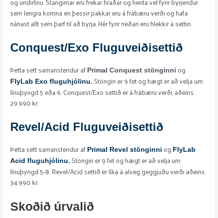
og undirlínu. Stangirnar eru frekar hraðar og henta vel fyrir byrjendur
sem lengra komna en þessir pakkar eru á frábæru verði og hafa
nánast allt sem þarf til að byrja. Hér fyrir neðan eru hlekkir á settin.
Conquest/Exo Fluguveiðisettið
Þetta sett samanstendur af
og
Primal Conquest stönginni
Stöngin er 9 fet og hægt er að velja um
FlyLab Exo fluguhjólinu
.
línuþyngd 5 eða 6. Conquest/Exo settið er á frábæru verði, aðeins
29.990 kr.
Revel/Acid Fluguveiðisettið
Þetta sett samanstendur af
og
Primal Revel stönginni
FlyLab
Stöngin er 9 fet og hægt er að velja um
Acid fluguhjólinu.
línuþyngd 5-8. Revel/Acid settið er líka á alveg geggjuðu verði aðeins
34.990 kr.
Skoðið úrvalið